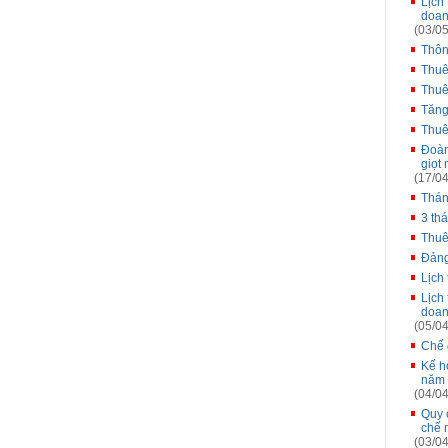
Lịch
doan
(03/05
Thôn
Thuê
Thuê
Tăng
Thuê
Đoàn
giọt
(17/04
Thán
3 th
Thuê
Đảng
Lịch
Lịch
doan
(05/04
Chế 
Kế ho
năm 
(04/04
Quy 
chế 
(03/04