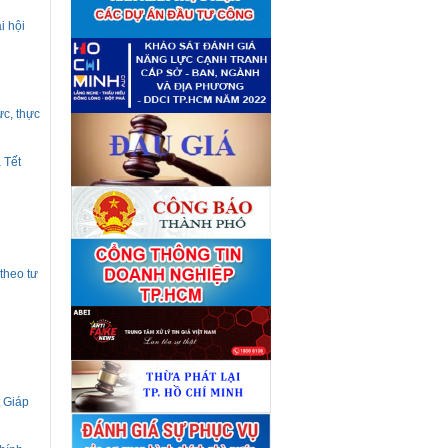
giá tài sản theo 09 Yêu cầu
định giá tài sản
(04/08)
i hội
Quyết định số 4489/QĐ-
■
UBND ngày 21 tháng 7 năm
2026 của Ủy ban nhân dân
Thành phố về việc công bố
danh mục thủ tục hành chính
bị bãi bỏ lĩnh vực Công nghệ
ực, thực
thông tin thuộc phạm vi chức
năng quản lý của Sở Tài
chính
(27/07)
 Tết
Quyết định số 4477/QĐ-
■
UBND ngày 20 tháng 7 năm
2026 của Ủy ban nhân dân
Thành phố về việc công bố
danh mục thủ tục hành chính
nội bộ mới ban hành lĩnh vực
Công nghệ thông tin thuộc
phạm vi chức năng quản lý
theo tư
của Sở Tài chính
(27/07)
Thuê đơn vị tư vấn thẩm định
■
giá số C45701 (lần 2)
(27/07)
Thuê đơn vị tư vấn thẩm định
■
giá số 38965
(27/07)
t Giáp