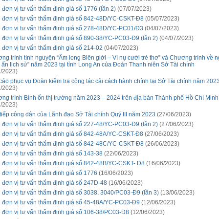
 đơn vị tư vấn thẩm định giá số 1776 (lần 2)
(07/07/2023)
 đơn vị tư vấn thẩm định giá số 842-48D/YC-CSKT-Đ8
(05/07/2023)
 đơn vị tư vấn thẩm định giá số 278-48D/YC-PC01/Đ3
(04/07/2023)
 đơn vị tư vấn thẩm định giá số 890-38/YC-PC03-Đ9 (lần 2)
(04/07/2023)
 đơn vị tư vấn thẩm định giá số 214-02
(04/07/2023)
ng trình tình nguyện “Ấm long Biên giới – Vì nụ cười trẻ thơ” và Chương trình về 
 ấn lịch sử” năm 2023 tại tỉnh Long An của Đoàn Thanh niên Sở Tài chính
/2023)
cáo phục vụ Đoàn kiểm tra công tác cải cách hành chính tại Sở Tài chính năm 202
/2023)
ng trình Bình ổn thị trường năm 2023 – 2024 trên địa bàn Thành phố Hồ Chí Minh
/2023)
 tiếp công dân của Lãnh đạo Sở Tài chính Quý III năm 2023
(27/06/2023)
 đơn vị tư vấn thẩm định giá số 227-48/YC-PC03-Đ9 (lần 2)
(27/06/2023)
 đơn vị tư vấn thẩm định giá số 842-48A/YC-CSKT-Đ8
(27/06/2023)
 đơn vị tư vấn thẩm định giá số 842-48C/YC-CSKT-Đ8
(26/06/2023)
 đơn vị tư vấn thẩm định giá số 143-38
(22/06/2023)
 đơn vị tư vấn thẩm định giá số 842-48B/YC-CSKT- Đ8
(16/06/2023)
 đơn vị tư vấn thẩm định giá số 1776
(16/06/2023)
 đơn vị tư vấn thẩm định giá số 247D-48
(16/06/2023)
 đơn vị tư vấn thẩm định giá số 3038, 3040/PC03-Đ9 (lần 3)
(13/06/2023)
 đơn vị tư vấn thẩm định giá số 45-48A/YC-PC03-Đ9
(12/06/2023)
 đơn vị tư vấn thẩm định giá số 106-38/PC03-Đ8
(12/06/2023)