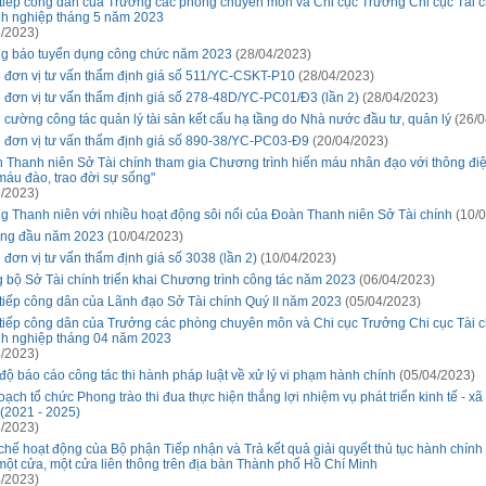
 tiếp công dân của Trưởng các phòng chuyên môn và Chi cục Trưởng Chi cục Tài c
h nghiệp tháng 5 năm 2023
/2023)
g báo tuyển dụng công chức năm 2023
(28/04/2023)
 đơn vị tư vấn thẩm định giá số 511/YC-CSKT-P10
(28/04/2023)
 đơn vị tư vấn thẩm định giá số 278-48D/YC-PC01/Đ3 (lần 2)
(28/04/2023)
 cường công tác quản lý tài sản kết cấu hạ tầng do Nhà nước đầu tư, quản lý
(26/0
 đơn vị tư vấn thẩm định giá số 890-38/YC-PC03-Đ9
(20/04/2023)
 Thanh niên Sở Tài chính tham gia Chương trình hiến máu nhân đạo với thông đi
 máu đào, trao đời sự sống"
/2023)
g Thanh niên với nhiều hoạt động sôi nổi của Đoàn Thanh niên Sở Tài chính
(10/0
áng đầu năm 2023
(10/04/2023)
 đơn vị tư vấn thẩm định giá số 3038 (lần 2)
(10/04/2023)
 bộ Sở Tài chính triển khai Chương trình công tác năm 2023
(06/04/2023)
 tiếp công dân của Lãnh đạo Sở Tài chính Quý II năm 2023
(05/04/2023)
 tiếp công dân của Trưởng các phòng chuyên môn và Chi cục Trưởng Chi cục Tài c
h nghiệp tháng 04 năm 2023
/2023)
độ báo cáo công tác thi hành pháp luật về xử lý vi phạm hành chính
(05/04/2023)
ạch tổ chức Phong trào thi đua thực hiện thắng lợi nhiệm vụ phát triển kinh tế - xã
(2021 - 2025)
/2023)
chế hoạt động của Bộ phận Tiếp nhận và Trả kết quả giải quyết thủ tục hành chính
một cửa, một cửa liên thông trên địa bàn Thành phố Hồ Chí Minh
/2023)