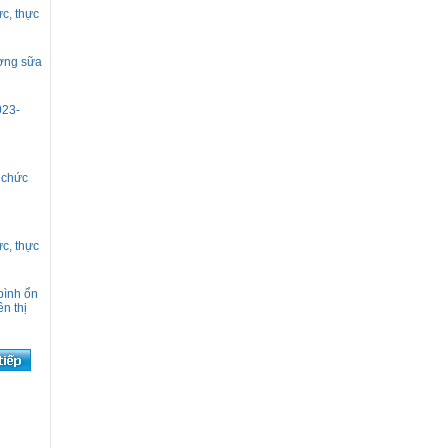
c, thực
ường sữa
023-
 chức
c, thực
bình ổn
n thị