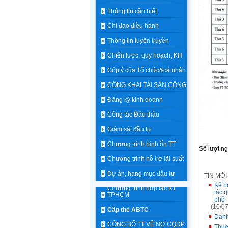
Thông tin cần biết
Chỉ đạo điều hành
Thông tin tuyên truyền
Chiến lược, quy hoạch, KH
Góp ý của Tổ chức&cá nhân
CÔNG KHAI TÀI SẢN CÔNG
Đăng ký kinh doanh
Công tác Đấu thầu
Giám sát đầu tư
Chương trình bình ổn TT
Số lượt n
Chương trình hỗ trợ lãi suất
Dự án, hạng mục đầu tư
TIN MỚ
Kế h
Chương trình hợp tác KT
tác 
TPHCM
phố
(10/07
Cấp thẻ ABTC
Danh
CÔNG BỐ TT VỀ NỢ CQĐP
Thuê