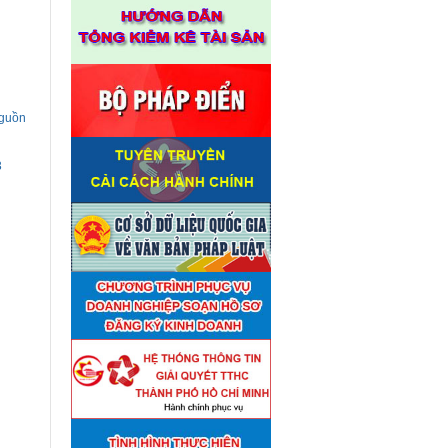
nguồn
3
Thuê đơn vị tư vấn thẩm định
■