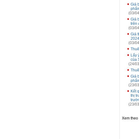
Giá 
phẩm
(03/04
Giá 
trên
(03/04
Giá 
2024
(03/04
Thuê
Lấy 
của 
(24/03
Thuê
Giá 
phẩm
(23/03
Kết 
thị 
trườ
(23/03
Xem theo