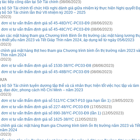
 tác tiếp công dân tại Sở Tài chính
(08/06/2023)
 bộ Sở Tài chính tổ chức Hội nghị đánh giá giữa nhiệm kỳ thực hiện Nghị quyết Đạ
 bộ Sở Tài chính lần thứ VII nhiệm kỳ 2020 – 2025
/2023)
 đơn vị tư vấn thẩm định giá số 45-48D/YC-PC03-Đ9
(08/06/2023)
 đơn vị tư vấn thẩm định giá số 45-48C/YC-PC03-Đ9
(08/06/2023)
bán các mặt hàng tham gia Chương trình Bình ổn thị trường các mặt hàng lương th
 thiết yếu năm 2023 và Tết Giáp Thìn năm 2024, áp dụng kể từ ngày 05/6/2023
/2023)
 chỉnh giá mặt hàng thịt heo tham gia Chương trình bình ổn thị trường năm 2023 và
 Thìn năm 2024
/2023)
 đơn vị tư vấn thẩm định giá số 1530-38/YC-PC03-Đ8
(08/06/2023)
 đơn vị tư vấn thẩm định giá số 45-48B/YC-PC03-Đ9
(08/06/2023)
 ĐƯA
 bộ Sở Tài chính tuyên dương tập thể và cá nhân thực hiện tốt việc học tập và làm 
g, đạo đức, phong cách Hồ Chí Minh – năm 2023
/2023)
 đơn vị tư vấn thẩm định giá số 511/YC-CSKT-P10 (gia hạn lần 1)
(19/05/2023)
 đơn vị tư vấn thẩm định giá số 227-48/YC-PC03-Đ9
(17/05/2023)
 đơn vị tư vấn thẩm định giá số 890-38/YC-PC03-Đ9 (lần 1)
(12/05/2023)
 đơn vị tư vấn thẩm định giá số 1625-38/YC
(12/05/2023)
 chỉnh giá các mặt hàng tham gia Chương trình bình ổn thị trường năm 2023 và Tế
 năm 2024
/2023)