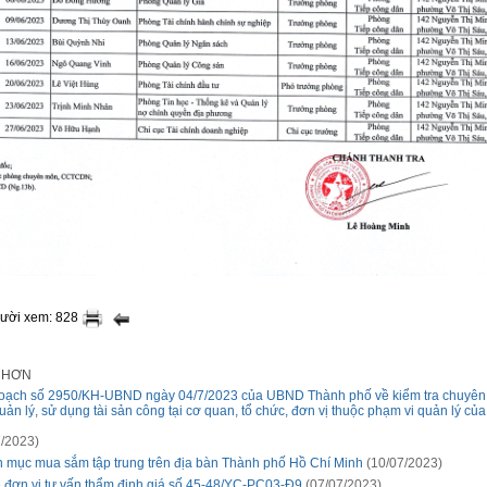
gười xem: 828
I HƠN
oạch số 2950/KH-UBND ngày 04/7/2023 của UBND Thành phố về kiểm tra chuyên
quản lý, sử dụng tài sản công tại cơ quan, tổ chức, đơn vị thuộc phạm vi quản lý củ
/2023)
 mục mua sắm tập trung trên địa bàn Thành phố Hồ Chí Minh
(10/07/2023)
 đơn vị tư vấn thẩm định giá số 45-48/YC-PC03-Đ9
(07/07/2023)