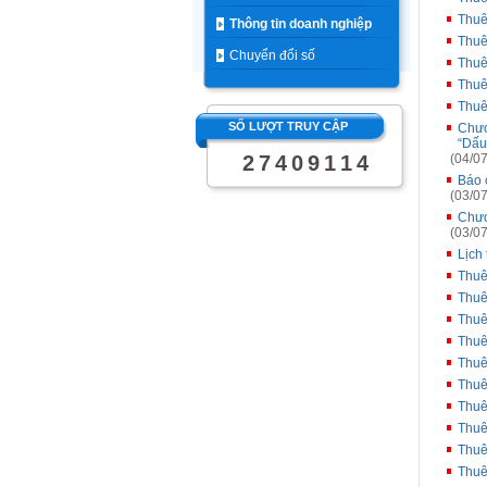
Thuê
Thông tin doanh nghiệp
Thuê
Chuyển đổi số
Thuê
Thuê
Thuê
SỐ LƯỢT TRUY CẬP
Chươ
“Dấu
2
7
4
0
9
1
1
4
(04/07
Báo 
(03/07
Chươ
(03/07
Lịch
Thuê
Thuê
Thuê
Thuê
Thuê
Thuê
Thuê
Thuê
Thuê
Thuê