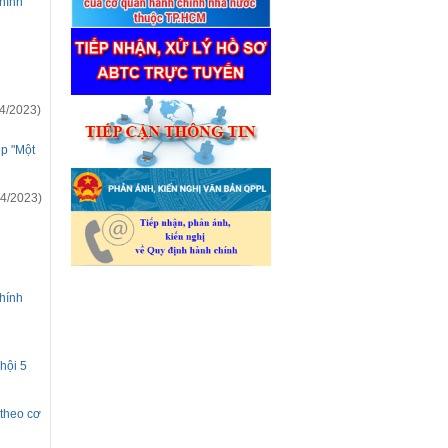
hính
4/2023)
ệp "Một
4/2023)
hính
 hội 5
 theo cơ