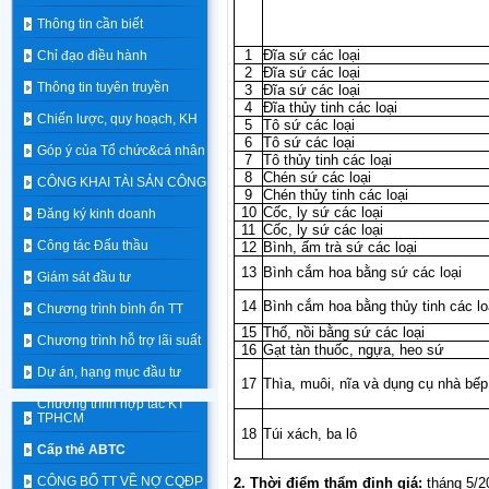
Thông tin cần biết
1
Đĩa sứ các loại
Chỉ đạo điều hành
2
Đĩa sứ các loại
Thông tin tuyên truyền
3
Đĩa sứ các loại
4
Đĩa thủy tinh các loại
Chiến lược, quy hoạch, KH
5
Tô sứ các loại
6
Tô sứ các loại
Góp ý của Tổ chức&cá nhân
7
Tô thủy tinh các loại
8
Chén sứ các loại
CÔNG KHAI TÀI SẢN CÔNG
9
Chén thủy tinh các loại
10
Cốc, ly sứ các loại
Đăng ký kinh doanh
11
Cốc, ly sứ các loại
Công tác Đấu thầu
12
Bình, ấm trà sứ các loại
13
Bình cắm hoa bằng sứ các loại
Giám sát đầu tư
14
Bình cắm hoa bằng thủy tinh các lo
Chương trình bình ổn TT
15
Thố, nồi bằng sứ các loại
Chương trình hỗ trợ lãi suất
16
Gạt tàn thuốc, ngựa, heo sứ
Dự án, hạng mục đầu tư
17
Thìa, muôi, nĩa và dụng cụ nhà bếp
Chương trình hợp tác KT
TPHCM
18
Túi xách, ba lô
Cấp thẻ ABTC
CÔNG BỐ TT VỀ NỢ CQĐP
2. Thời điểm thẩm định giá:
tháng 5/2