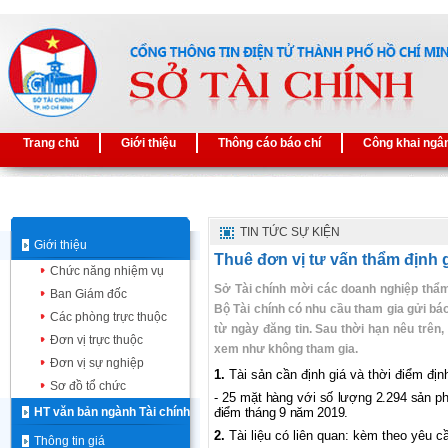
Trang chủ
Giới thiệu
Thông cáo báo chí
Công khai ngâ
TIN TỨC SỰ KIỆN
Giới thiệu
Thuê đơn vị tư vấn thẩm định 
Chức năng nhiệm vụ
Sở Tài chính mời các doanh nghiệp thẩm 
Ban Giám đốc
Bộ Tài chính có nhu cầu tham gia gửi báo
Các phòng trực thuộc
từ ngày đăng tin. Sau thời hạn nêu trên
Đơn vị trực thuộc
xem như không tham gia.
Đơn vị sự nghiệp
1.
Tài sản cần định giá
và thời điểm định
Sơ đồ tổ chức
- 25 mặt hàng với số lượng 2.294 sản phẩ
HT văn bản ngành Tài chính
điểm
tháng 9 năm 2019.
2.
Tài liệu có liên quan: kèm
theo yêu cầu
Thông tin giá