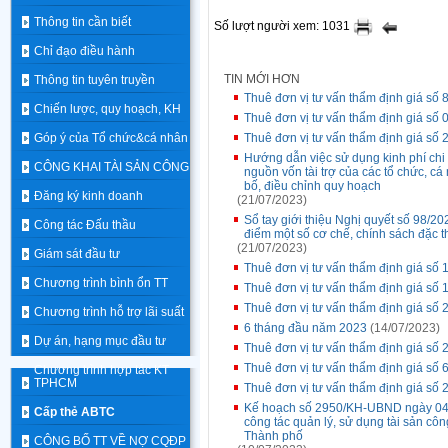
Thông tin cần biết
Số lượt người xem: 1031
Chỉ đạo điều hành
TIN MỚI HƠN
Thông tin tuyên truyền
Thuê đơn vị tư vấn thẩm định giá số
Chiến lược, quy hoạch, KH
Thuê đơn vị tư vấn thẩm định giá s
Góp ý của Tổ chức&cá nhân
Thuê đơn vị tư vấn thẩm định giá s
Hướng dẫn việc sử dụng kinh phí ch
CÔNG KHAI TÀI SẢN CÔNG
nguồn vốn tài trợ của các tổ chức, cá
bố, điều chỉnh quy hoạch
Đăng ký kinh doanh
(21/07/2023)
Sổ tay giới thiệu Nghị quyết số 98/
Công tác Đấu thầu
điểm một số cơ chế, chính sách đặc t
(21/07/2023)
Giám sát đầu tư
Thuê đơn vị tư vấn thẩm định giá số 
Chương trình bình ổn TT
Thuê đơn vị tư vấn thẩm định giá s
Thuê đơn vị tư vấn thẩm định giá 
Chương trình hỗ trợ lãi suất
6 tháng đầu năm 2023
(14/07/2023)
Dự án, hạng mục đầu tư
Thuê đơn vị tư vấn thẩm định giá 
Thuê đơn vị tư vấn thẩm định giá số 
Chương trình hợp tác KT
TPHCM
Thuê đơn vị tư vấn thẩm định giá 
Kế hoạch số 2950/KH-UBND ngày 04/
Cấp thẻ ABTC
công tác quản lý, sử dụng tài sản côn
Thành phố
CÔNG BỐ TT VỀ NỢ CQĐP