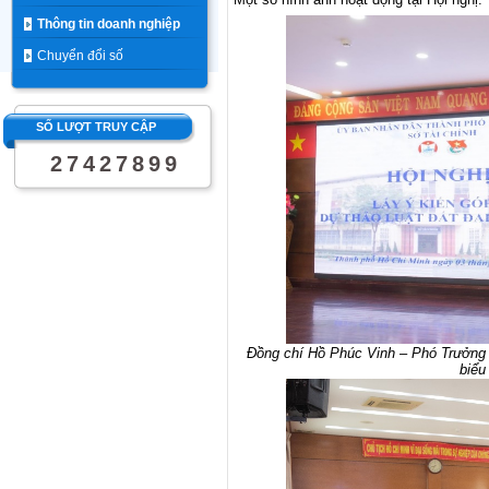
Thông tin doanh nghiệp
Chuyển đổi số
SỐ LƯỢT TRUY CẬP
2
7
4
2
7
8
9
9
Đồng chí Hồ Phúc Vinh – Phó Trưởng
biểu 