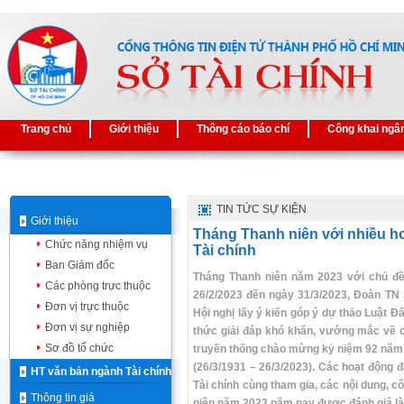
Trang chủ
Giới thiệu
Thông cáo báo chí
Công khai ngâ
TIN TỨC SỰ KIỆN
Giới thiệu
Tháng Thanh niên với nhiều h
Chức năng nhiệm vụ
Tài chính
Ban Giám đốc
Tháng Thanh niên năm 2023 với chủ đề 
Các phòng trực thuộc
26/2/2023 đến ngày 31/3/2023, Đoàn TN 
Đơn vị trực thuộc
Hội nghị lấy ý kiến góp ý dự thảo Luật Đấ
Đơn vị sự nghiệp
thức giải đáp khó khăn, vướng mắc về côn
Sơ đồ tổ chức
truyền thống chào mừng kỷ niệm 92 năm 
(26/3/1931 – 26/3/2023). Các hoạt động 
HT văn bản ngành Tài chính
Tài chính cùng tham gia, các nội dung, 
Thông tin giá
niên năm 2023 năm nay được đánh giá là t