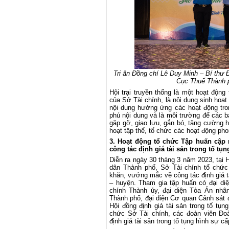
Tri ân Đồng chí Lê Duy Minh – Bí thư
Cục Thuế Thành p
Hội trại truyền thống là một hoạt độn
của Sở Tài chính, là nội dung sinh hoạ
nội dung hưởng ứng các hoạt động tron
phú nội dung và là môi trường để các b
gặp gỡ, giao lưu, gắn bó, tăng cường hi
hoạt tập thể, tổ chức các hoạt động pho
3. Hoạt động tổ chức Tập huấn cập 
công tác định giá tài sản trong tố tụn
Diễn ra ngày 30 tháng 3 năm 2023, tại
dân Thành phố, Sở Tài chính tổ chức 
khăn, vướng mắc về công tác định giá t
– huyện. Tham gia tập huấn có đại diệ
chính Thành ủy, đại diện Tòa Án nhâ
Thành phố, đại diện Cơ quan Cảnh sát đ
Hội đồng định giá tài sản trong tố t
chức Sở Tài chính, các đoàn viên Đoà
định giá tài sản trong tố tụng hình sự 