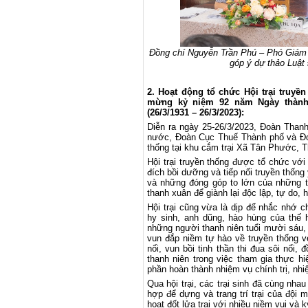
Đồng chí Nguyễn Trần Phú – Phó Giám đố
góp ý dự thảo Luật 
2. Hoạt động tổ chức Hội trại truyề
mừng kỷ niệm 92 năm Ngày thành
(26/3/1931 – 26/3/2023):
Diễn ra ngày 25-26/3/2023, Đoàn Than
nước, Đoàn Cục Thuế Thành phố và Đoà
thống tại khu cắm trại Xã Tân Phước, T
Hội trại truyền thống được tổ chức với
đích bồi dưỡng và tiếp nối truyền thống
và những đóng góp to lớn của những th
thanh xuân để giành lại độc lập, tự do
Hội trại cũng vừa là dịp để nhắc nhớ c
hy sinh, anh dũng, hào hùng của thế 
những người thanh niên tuổi mười sáu,
vun đắp niềm tự hào về truyền thống 
nối, vun bồi tinh thần thi đua sôi nổi,
thanh niên trong việc tham gia thực hi
phần hoàn thành nhiệm vụ chính trị, nh
Qua hội trại, các trại sinh đã cùng nha
hợp để dựng và trang trí trại của đội m
hoạt đốt lửa trại với nhiều niềm vui và