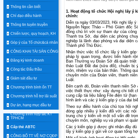
Thông tin cần biết
1. Hoạt động tổ chức Hội nghị lấy ý k
Chỉ đạo điều hành
chính:
Diễn ra ngày 03/03/2023, Hội nghị lấy ý
Thông tin tuyên truyền
Nguyễn Ngọc Thảo – Phó Giám đốc Sở
đồng chủ trì với sự tham dự của công
Chiến lược, quy hoạch, KH
Thanh tra Sở, đại diện các phòng chu
nghiệp là lãnh đạo phòng và đại diện
Góp ý của Tổ chức&cá nhân
Thành phố Thủ Đức.
CÔNG KHAI TÀI SẢN CÔNG
Nhận thức việc tổ chức lấy ý kiến góp ý
pháp lý quan trọng, được tiến hành rộ
Đăng ký kinh doanh
Ban Thường vụ Đoàn Sở đã quán triệt 
thảo Luật Đất đai (sửa đổi), chuẩn bị 
Công tác Đấu thầu
môn, nhiệm vụ của bản thân. Thông qua H
chuyên môn của Đoàn viên, thanh niên
Giám sát đầu tư
Luật.
Bên cạnh đó, Đoàn viên thanh niên Sở 
Chương trình bình ổn TT
việc thiết thực như: xây dựng chi tiết 
cung cấp tài liệu bằng File điện tử (hạn
Chương trình hỗ trợ lãi suất
hình ảnh và các ý kiến góp ý của đại bi
Dự án, hạng mục đầu tư
Theo sự điều hành của chủ tọa hội ngh
đóng góp nhiều ý kiến đối với các nội
Chương trình hợp tác KT
trung cho ý kiến về một số vấn đề trọ
TPHCM
chuyên môn, nghiệp vụ và phạm vi quản
Các ý kiến góp ý được ghi nhận đầy đ
Cấp thẻ ABTC
lấy ý kiến góp ý gửi về cơ quan tổng h
CÔNG BỐ TT VỀ NỢ CQĐP
Một số hình ảnh hoạt động tại Hội nghị: