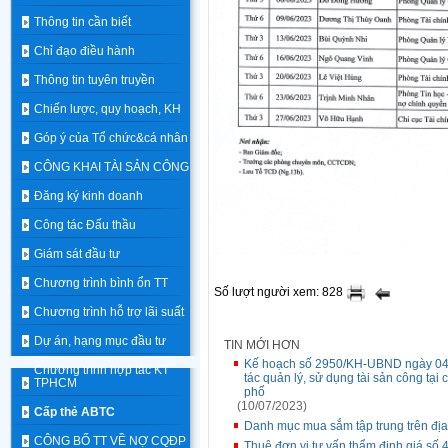
Thông tin cần biết
Chỉ đạo điều hành
Thông tin tuyên truyền
Chiến lược, quy hoạch, KH
Góp ý của Tổ chức&cá nhân
CÔNG KHAI TÀI SẢN CÔNG
Đăng ký kinh doanh
Công tác Đấu thầu
Giám sát đầu tư
Chương trình bình ổn TT
Số lượt người xem: 828
Chương trình hỗ trợ lãi suất
Dự án, hạng mục đầu tư
TIN MỚI HƠN
Kế hoạch số 2950/KH-UBND ngày 04/
Chương trình hợp tác KT
tác quản lý, sử dụng tài sản công tại
TPHCM
phố
(10/07/2023)
Cấp thẻ ABTC
Danh mục mua sắm tập trung trên đị
CÔNG BỐ TT VỀ NỢ CQĐP
Thuê đơn vị tư vấn thẩm định giá s