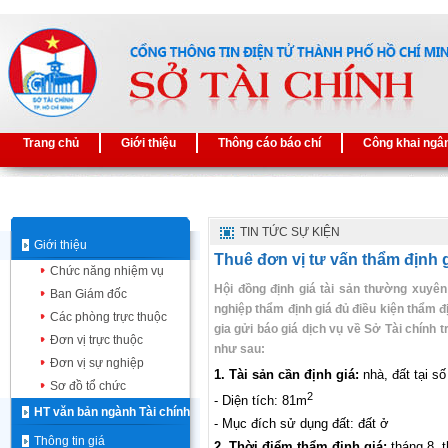
Trang chủ
Giới thiệu
Thông cáo báo chí
Công khai ngâ
TIN TỨC SỰ KIỆN
Giới thiệu
Thuê đơn vị tư vấn thẩm định
Chức năng nhiệm vụ
Hội đồng định giá tài sản thường xuyê
Ban Giám đốc
nghiệp thẩm định giá đủ điều kiện thẩm đ
Các phòng trực thuộc
gia gửi báo giá dịch vụ về Sở Tài chính 
Đơn vị trực thuộc
như sau:
Đơn vị sự nghiệp
1. Tài sản cần định giá:
nhà, đất tại s
Sơ đồ tổ chức
2
- Diện tích: 81m
HT văn bản ngành Tài chính
- Mục đích sử dụng đất: đất ở
Thông tin giá
2. Thời điểm thẩm định giá:
tháng 8, 