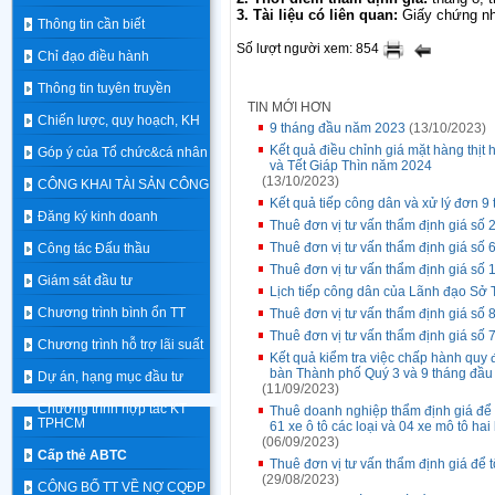
3. Tài liệu có liên quan:
Giấy chứng nh
Thông tin cần biết
Số lượt người xem: 854
Chỉ đạo điều hành
Thông tin tuyên truyền
TIN MỚI HƠN
Chiến lược, quy hoạch, KH
9 tháng đầu năm 2023
(13/10/2023)
Kết quả điều chỉnh giá mặt hàng thịt
Góp ý của Tổ chức&cá nhân
và Tết Giáp Thìn năm 2024
(13/10/2023)
CÔNG KHAI TÀI SẢN CÔNG
Kết quả tiếp công dân và xử lý đơn 9
Đăng ký kinh doanh
Thuê đơn vị tư vấn thẩm định giá số 2
Thuê đơn vị tư vấn thẩm định giá s
Công tác Đấu thầu
Thuê đơn vị tư vấn thẩm định giá s
Giám sát đầu tư
Lịch tiếp công dân của Lãnh đạo Sở 
Chương trình bình ổn TT
Thuê đơn vị tư vấn thẩm định giá số
Thuê đơn vị tư vấn thẩm định giá số
Chương trình hỗ trợ lãi suất
Kết quả kiểm tra việc chấp hành quy đ
bàn Thành phố Quý 3 và 9 tháng đầ
Dự án, hạng mục đầu tư
(11/09/2023)
Chương trình hợp tác KT
Thuê doanh nghiệp thẩm định giá để 
TPHCM
61 xe ô tô các loại và 04 xe mô tô hai
(06/09/2023)
Cấp thẻ ABTC
Thuê đơn vị tư vấn thẩm định giá để 
(29/08/2023)
CÔNG BỐ TT VỀ NỢ CQĐP