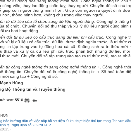
ển từ tự động hóa sang thông minh hóa.
Công nghệ thông tin chú t
 công việc, thay lao động chân tay, thay người. Chuyển đổi số chú tr
ể giúp con người thông minh hơn. Giúp con người ra quyết định dựa 
ều hơn, thông minh hơn, không chú trọng việc thay người.
ển từ dữ liệu của tổ chức sang dữ liệu người dùng
. Công nghệ thông t
của tổ chức. Chuyển đổi số thu thập và xử lý dữ liệu người dùng sinh
tối ưu hoá hoạt động.
ển đổi từ dữ liệu có cấu trúc sang dữ liệu phi cấu trúc.
Công nghệ th
và xử lý dữ liệu có cấu trúc, dữ liệu được định nghĩa trước, là tri thức 
ng tin tập trung vào tự động hoá cái cũ. Không sinh ra tri thức mới
hu thập và xử lý cả dữ liệu phi cấu trúc, phân tích những dữ liệu mớ
ri thức mới. Chuyển đổi số tập trung vào tạo ra tri thức mới, tạo ra nhiều
ển từ công nghệ thông tin sang công nghệ thông tin +.
Công nghệ thông
ệ thông tin. Chuyển đổi số là công nghệ thông tin + Số hoá toàn di
ổi mới sáng tạo + Công nghệ số.
 Mạnh Hùng
ng Bộ Thông tin và Truyền thông
gười xem: 5510
I HƠN
g báo hướng dẫn về việc nộp hồ sơ điện tử khi thực hiện thủ tục trong lĩnh vực đầu
định tại Nghị định số 239/NĐ-CP
/2025)