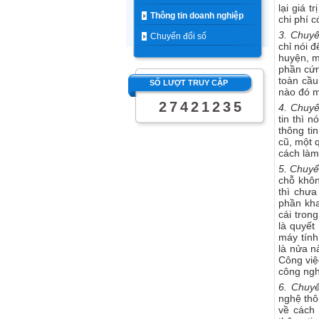
lại giá t
Thông tin doanh nghiệp
chi phí 
3. Chuyể
Chuyển đổi số
chỉ nói 
huyện, m
phần cứn
toàn cầu
SỐ LƯỢT TRUY CẬP
nào đó m
2
7
4
2
1
2
3
5
4. Chuyể
tin thì 
thông ti
cũ, một q
cách làm 
5. Chuyể
chỗ khôn
thì chưa
phần kha
cái tron
là quyết
máy tính
là nửa n
Công việ
công ngh
6. Chuy
nghệ thô
về cách 