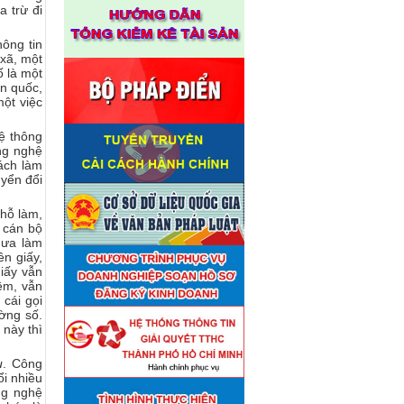
a trừ đi
ông tin
xã, một
ố là một
n quốc,
một việc
 thông
ng nghệ
ách làm
uyển đổi
chỗ làm,
 cán bộ
hưa làm
ên giấy,
giấy vẫn
êm, vẫn
 cái gọi
ường số.
 này thì
u
. Công
ổi nhiều
ng nghệ
Thuê đơn vị tư vấn thẩm định
■