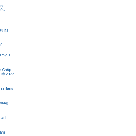
hủ
hức,
cấu hạ
hủ
ăm giai
an Chấp
m kỳ 2023
ộng đóng
 sáng
 mạnh
năm