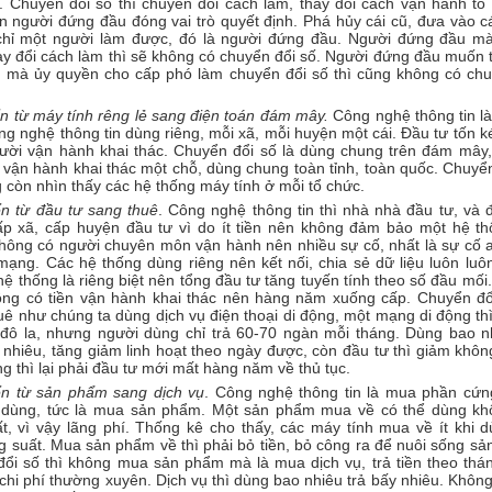
n. Chuyển đổi số thì chuyển đổi cách làm, thay đổi cách vận hành tổ
n người đứng đầu đóng vai trò quyết định. Phá hủy cái cũ, đưa vào c
 chỉ một người làm được, đó là người đứng đầu. Người đứng đầu m
y đổi cách làm thì sẽ không có chuyển đổi số. Người đứng đầu muốn t
 mà ủy quyền cho cấp phó làm chuyển đổi số thì cũng không có chu
n từ máy tính rêng lẻ sang điện toán đám mây.
Công nghệ thông tin là
ng nghệ thông tin dùng riêng, mỗi xã, mỗi huyện một cái. Đầu tư tốn 
ười vận hành khai thác. Chuyển đổi số là dùng chung trên đám mây,
 vận hành khai thác một chỗ, dùng chung toàn tỉnh, toàn quốc. Chuyể
g còn nhìn thấy các hệ thống máy tính ở mỗi tổ chức.
n từ đầu tư sang thuê
. Công nghệ thông tin thì nhà nhà đầu tư, và 
ấp xã, cấp huyện đầu tư vì do ít tiền nên không đảm bảo một hệ th
hông có người chuyên môn vận hành nên nhiều sự cố, nhất là sự cố a
mạng. Các hệ thống dùng riêng nên kết nối, chia sẻ dữ liệu luôn luô
hệ thống là riêng biệt nên tổng đầu tư tăng tuyến tính theo số đầu mối
ng có tiền vận hành khai thác nên hàng năm xuống cấp. Chuyển đổi
uê như chúng ta dùng dịch vụ điện thoại di động, một mạng di động th
 đô la, nhưng người dùng chỉ trả 60-70 ngàn mỗi tháng. Dùng bao nh
 nhiêu, tăng giảm linh hoạt theo ngày được, còn đầu tư thì giảm khô
g thì lại phải đầu tư mới mất hàng năm về thủ tục.
ển từ sản phẩm sang dịch vụ
. Công nghệ thông tin là mua phần cứn
dùng, tức là mua sản phẩm. Một sản phẩm mua về có thể dùng kh
t, vì vậy lãng phí. Thống kê cho thấy, các máy tính mua về ít khi d
 suất. Mua sản phẩm về thì phải bỏ tiền, bỏ công ra để nuôi sống sả
ổi số thì không mua sản phẩm mà là mua dịch vụ, trả tiền theo thán
chi phí thường xuyên. Dịch vụ thì dùng bao nhiêu trả bấy nhiêu. Không