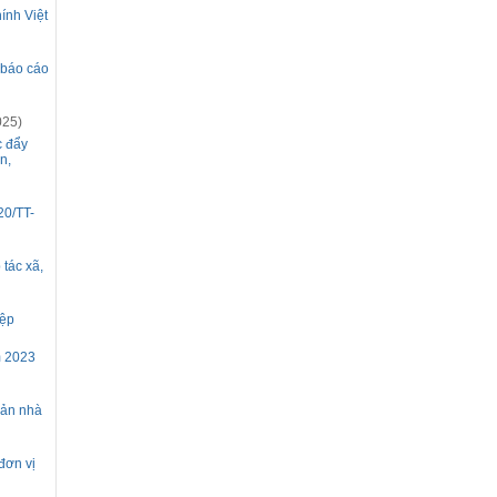
ính Việt
 báo cáo
025)
c đẩy
n,
20/TT-
tác xã,
iệp
m 2023
sản nhà
đơn vị