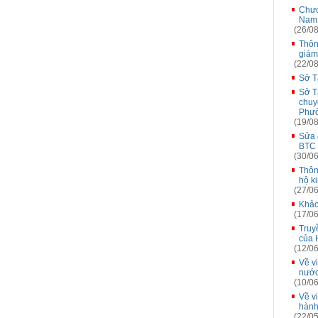
Chươ
Nam 
(26/08
Thôn
giám
(22/08
Sở T
Sở T
chuy
Phư
(19/08
Sửa 
BTC 
(30/06
Thôn
hộ k
(27/06
Khảo
(17/06
Truy
của 
(12/06
Về v
nướ
(10/06
Về v
hành
(22/05