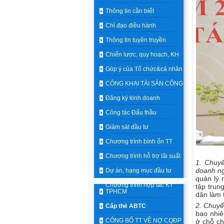
Thông tin cần biết
Chỉ đạo điều hành
Thông tin tuyên truyền
Chiến lược, quy hoạch, KH
Góp ý của Tổ chức&cá nhân
CÔNG KHAI TÀI SẢN CÔNG
Đăng ký kinh doanh
Công tác Đấu thầu
Giám sát đầu tư
Chương trình bình ổn TT
Chương trình hỗ trợ lãi suất
1. Chuyể
doanh ng
Dự án, hạng mục đầu tư
quản lý 
Chương trình hợp tác KT
tập trun
TPHCM
dân làm 
2. Chuyển
Cấp thẻ ABTC
bao nhiê
CÔNG BỐ TT VỀ NỢ CQĐP
ở chỗ ch