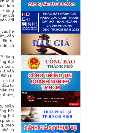
giá tài sản theo 09 Yêu cầu
 chức là
định giá tài sản
(04/08)
ách làm
à không
Quyết định số 4489/QĐ-
■
UBND ngày 21 tháng 7 năm
hay đổi
2026 của Ủy ban nhân dân
yển đổi
Thành phố về việc công bố
danh mục thủ tục hành chính
 các hệ
bị bãi bỏ lĩnh vực Công nghệ
thông tin thuộc phạm vi chức
kém, cần
năng quản lý của Sở Tài
 đầu tư
chính
(27/07)
n đối số
Quyết định số 4477/QĐ-
■
UBND ngày 20 tháng 7 năm
để dùng
2026 của Ủy ban nhân dân
ống đạt
Thành phố về việc công bố
danh mục thủ tục hành chính
n toàn,
nội bộ mới ban hành lĩnh vực
n là vấn
Công nghệ thông tin thuộc
. Đầu tư
phạm vi chức năng quản lý
 số thì
của Sở Tài chính
(27/07)
ì đầu tư
Thuê đơn vị tư vấn thẩm định
■
iêu thì
giá số C45701 (lần 2)
ng được,
(27/07)
Thuê đơn vị tư vấn thẩm định
■
g, phần
giá số 38965
(27/07)
ông hết
ùng hết
n phẩm.
g, theo
 phải lo