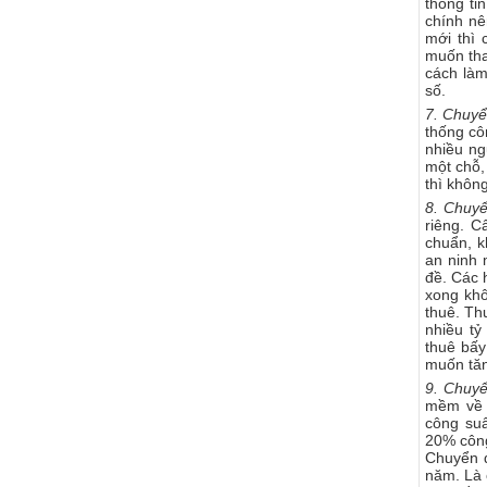
thông ti
chính nê
mới thì
muốn tha
cách làm
số.
7. Chuyể
thống cô
nhiều ng
một chỗ,
thì khôn
8. Chuyể
riêng. C
chuẩn, k
an ninh 
đề. Các 
xong khô
thuê. Th
nhiều tỷ
thuê bấy
muốn tăn
9. Chuy
mềm về 
công suấ
20% công
Chuyển đ
năm. Là 