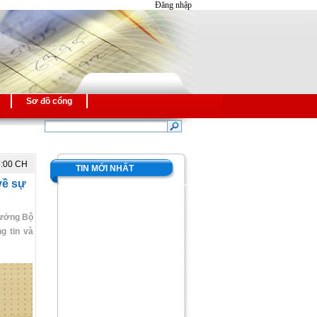
Đăng nhập
Sơ đồ cổng
5:00 CH
TIN MỚI NHẤT
về sự
trưởng Bộ
g tin và