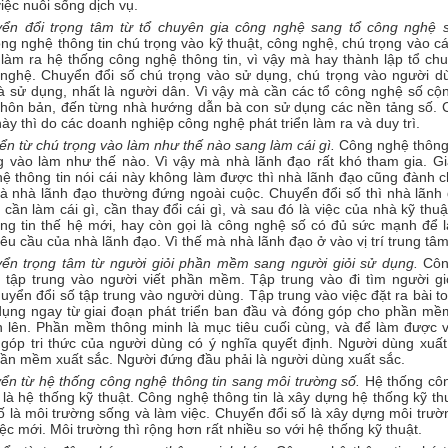
iệc nuôi sống dịch vụ.
yển đổi trọng tâm từ tổ chuyên gia công nghệ sang tổ công nghệ 
g nghệ thông tin chú trọng vào kỹ thuật, công nghệ, chú trọng vào c
 làm ra hệ thống công nghệ thông tin, vì vậy mà hay thành lập tổ ch
nghệ. Chuyển đổi số chú trọng vào sử dụng, chú trọng vào người dù
và sử dụng, nhất là người dân. Vì vậy mà cần các tổ công nghệ số cộ
 thôn bản, đến từng nhà hướng dẫn bà con sử dụng các nền tảng số. 
này thì do các doanh nghiệp công nghệ phát triển làm ra và duy trì.
ển từ chú trọng vào làm như thế nào sang làm cái gì.
Công nghệ thông 
g vào làm như thế nào. Vì vậy mà nhà lãnh đạo rất khó tham gia. G
ệ thông tin nói cái này không làm được thì nhà lãnh đạo cũng đành c
à nhà lãnh đạo thường đứng ngoài cuộc. Chuyển đổi số thì nhà lãnh 
 cần làm cái gì, cần thay đổi cái gì, và sau đó là việc của nhà kỹ thu
ng tin thế hệ mới, hay còn gọi là công nghệ số có đủ sức mạnh để 
yêu cầu của nhà lãnh đạo. Vì thế mà nhà lãnh đạo ở vào vị trí trung tâm
ển trọng tâm từ người giỏi phần mềm sang người giỏi sử dụng.
Côn
n tập trung vào người viết phần mềm. Tập trung vào đi tìm người gi
yển đổi số tập trung vào người dùng. Tập trung vào việc đặt ra bài t
dụng ngay từ giai đoạn phát triển ban đầu và đóng góp cho phần mề
 lên. Phần mềm thông minh là mục tiêu cuối cùng, và để làm được v
 góp tri thức của người dùng có ý nghĩa quyết định. Người dùng xuất
hần mềm xuất sắc. Người đứng đầu phải là người dùng xuất sắc.
ển từ hệ thống công nghệ thông tin sang môi trường số.
Hệ thống cô
n là hệ thống kỹ thuật. Công nghệ thông tin là xây dựng hệ thống kỹ th
ố là môi trường sống và làm việc. Chuyển đổi số là xây dựng môi trư
ệc mới. Môi trường thì rộng hơn rất nhiều so với hệ thống kỹ thuật.