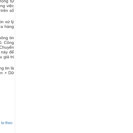
rọng tự
ọng việc
trên số
in xử lý
 ra hàng
ông tin
cũ. Công
. Chuyển
i này để
 giá trị
 tin là
ện + Dữ
 tư theo