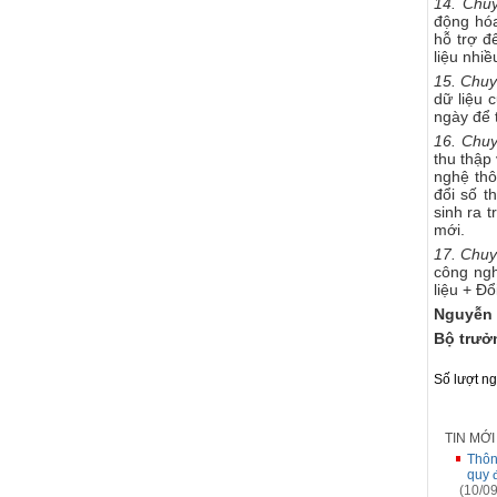
14. Chuy
động hóa
hỗ trợ đ
liệu nhi
15. Chuy
dữ liệu 
ngày để 
16. Chuy
thu thập 
nghệ thô
đổi số t
sinh ra t
mới.
17. Chuy
công ngh
liệu + Đ
Nguyễn
Bộ trưở
Số lượt n
TIN MỚ
Thôn
quy 
(10/09