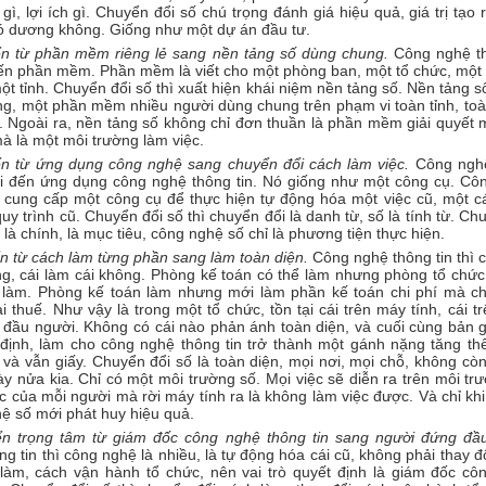
rị gì, lợi ích gì. Chuyển đổi số chú trọng đánh giá hiệu quả, giá trị tạo r
có dương không. Giống như một dự án đầu tư.
n từ phần mềm riêng lẻ sang nền tảng số dùng chung.
Công nghệ th
đến phần mềm. Phần mềm là viết cho một phòng ban, một tổ chức, một 
ột tỉnh. Chuyển đổi số thì xuất hiện khái niệm nền tảng số. Nền tảng s
g, một phần mềm nhiều người dùng chung trên phạm vi toàn tỉnh, toà
. Ngoài ra, nền tảng số không chỉ đơn thuần là phần mềm giải quyết 
à là một môi trường làm việc.
n từ ứng dụng công nghệ sang chuyển đổi cách làm việc.
Công nghệ
nói đến ứng dụng công nghệ thông tin. Nó giống như một công cụ. Cô
n cung cấp một công cụ để thực hiện tự động hóa một việc cũ, một c
uy trình cũ. Chuyển đổi số thì chuyển đổi là danh từ, số là tính từ. Ch
là chính, là mục tiêu, công nghệ số chỉ là phương tiện thực hiện.
n từ cách làm từng phần sang làm toàn diện.
Công nghệ thông tin thì 
g, cái làm cái không. Phòng kế toán có thể làm nhưng phòng tổ chức
 làm. Phòng kế toán làm nhưng mới làm phần kế toán chi phí mà c
i thuế. Như vậy là trong một tổ chức, tồn tại cái trên máy tính, cái tr
g đầu người. Không có cái nào phản ánh toàn diện, và cuối cùng bản 
 định, làm cho công nghệ thông tin trở thành một gánh nặng tăng th
 và vẫn giấy. Chuyển đổi số là toàn diện, mọi nơi, mọi chỗ, không còn
ày nửa kia. Chỉ có một môi trường số. Mọi việc sẽ diễn ra trên môi tr
c của mỗi người mà rời máy tính ra là không làm việc được. Và chỉ khi
ệ số mới phát huy hiệu quả.
ển trọng tâm từ giám đốc công nghệ thông tin sang người đứng đầ
ng tin thì công nghệ là nhiều, là tự động hóa cái cũ, không phải thay đ
làm, cách vận hành tổ chức, nên vai trò quyết định là giám đốc cô