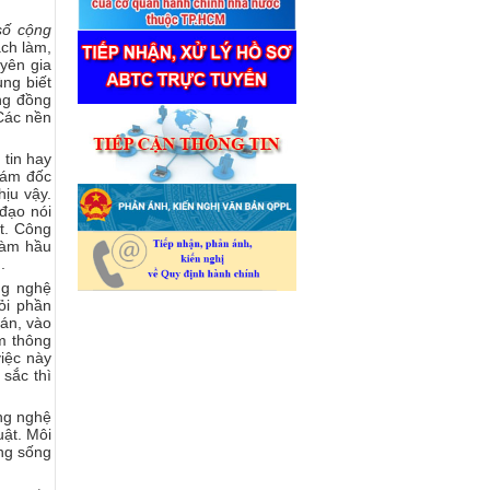
số cộng
ách làm,
uyên gia
ng biết
ng đồng
Các nền
tin hay
iám đốc
hịu vậy.
đạo nói
ật. Công
làm hầu
.
g nghệ
ỏi phần
oán, vào
m thông
iệc này
 sắc thì
ng nghệ
uật. Môi
ờng sống