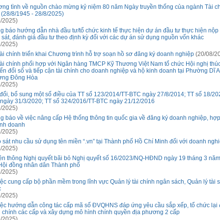
ng tình về nguồn chào mừng kỷ niệm 80 năm Ngày truyền thống của ngành Tài ch
(28/8/1945 - 28/8/2025)
/2025)
g báo hướng dẫn nhà đầu tư/tổ chức kinh tế thực hiện dự án đầu tư thực hiện nộp
 sát, đánh giá đầu tư theo định kỳ đối với các dự án sử dụng nguồn vốn khác
/2025)
ài chính triển khai Chương trình hỗ trợ soạn hồ sơ đăng ký doanh nghiệp
(20/08/2
ài chính phối hợp với Ngân hàng TMCP Kỹ Thương Việt Nam tổ chức Hội nghị thú
ển đổi số và tiếp cận tài chính cho doanh nghiệp và hộ kinh doanh tại Phường Dĩ A
ờng Đông Hòa
/2025)
đổi, bổ sung một số điều của TT số 123/2014/TT-BTC ngày 27/8/2014; TT số 18/20
ngày 31/3/2020; TT số 324/2016/TT-BTC ngày 21/12/2016
/2025)
g báo về việc nâng cấp Hệ thống thông tin quốc gia về đăng ký doanh nghiệp, hợp 
inh doanh
/2025)
 sát nhu cầu sử dụng tên miền “.vn” tại Thành phố Hồ Chí Minh đối với doanh ngh
/2025)
ền thông Nghị quyết bãi bỏ Nghị quyết số 16/2023/NQ-HĐND ngày 19 tháng 3 nă
Hội đồng nhân dân Thành phố
/2025)
iệc cung cấp bộ phần mềm trong lĩnh vực Quản lý tài chính ngân sách, Quản lý tài 
c
/2025)
iệc hướng dẫn công tác cấp mã số ĐVQHNS đáp ứng yêu cầu sắp xếp, tổ chức lại 
 chính các cấp và xây dựng mô hình chính quyền địa phương 2 cấp
/2025)