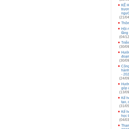
KẾ H
trươ
ngườ
(21/04
Thôn
Hội n
tầng
(04/12
Triể
(30/09
Hướn
đoạn
(30/09
Công
hành
- 20
(24/09
Hướn
góp 
(13/09
Kế h
tạo,
(31/05
Kế h
học 
(04/03
Than