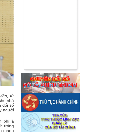
iên, từ
 cho nhà
 đổi số
ấy người
i phí là
nh tráng
ến mang