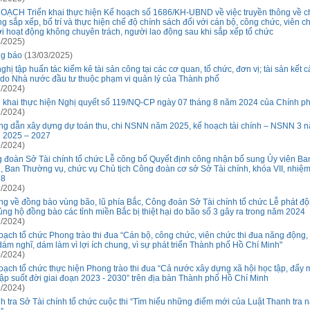
OẠCH Triển khai thực hiện Kế hoạch số 1686/KH-UBND về việc truyền thông về c
ng sắp xếp, bố trí và thực hiện chế độ chính sách đối với cán bộ, công chức, viên c
i hoạt động không chuyên trách, người lao động sau khi sắp xếp tổ chức
/2025)
g báo
(13/03/2025)
ghị tập huấn tác kiểm kê tài sản công tại các cơ quan, tổ chức, đơn vị; tài sản kết 
 do Nhà nước đầu tư thuộc phạm vi quản lý của Thành phố
/2024)
n khai thực hiện Nghị quyết số 119/NQ-CP ngày 07 tháng 8 năm 2024 của Chính p
/2024)
g dẫn xây dựng dự toán thu, chi NSNN năm 2025, kế hoạch tài chính – NSNN 3 n
 2025 – 2027
/2024)
 đoàn Sở Tài chính tổ chức Lễ công bố Quyết định công nhận bổ sung Ủy viên B
, Ban Thường vụ, chức vụ Chủ tịch Công đoàn cơ sở Sở Tài chính, khóa VII, nhiệ
28
/2024)
g về đồng bào vùng bão, lũ phía Bắc, Công đoàn Sở Tài chính tổ chức Lễ phát đ
ủng hộ đồng bào các tỉnh miền Bắc bị thiệt hại do bão số 3 gây ra trong năm 2024
/2024)
oạch tổ chức Phong trào thi đua “Cán bộ, công chức, viên chức thi đua năng động,
 dám nghĩ, dám làm vì lợi ích chung, vì sự phát triển Thành phố Hồ Chí Minh"
/2024)
oạch tổ chức thực hiện Phong trào thi đua “Cả nước xây dựng xã hội học tập, đẩy
tập suốt đời giai đoạn 2023 - 2030” trên địa bàn Thành phố Hồ Chí Minh
/2024)
h tra Sở Tài chính tổ chức cuộc thi “Tìm hiểu những điểm mới của Luật Thanh tra 