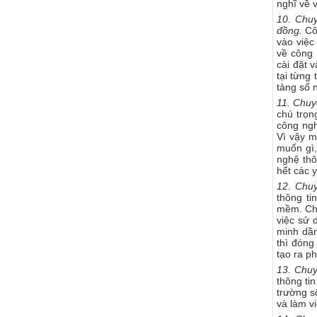
nghĩ về v
10. Chu
đồng.
Côn
vào việc
về công 
cài đặt 
tại từng
tảng số 
11. Chuy
chú trọn
công ngh
Vì vậy m
muốn gì,
nghệ thô
hết các 
12. Chuy
thông ti
mềm. Chu
việc sử 
minh dần
thì đóng
tạo ra p
13. Chuy
thông ti
trường s
và làm vi