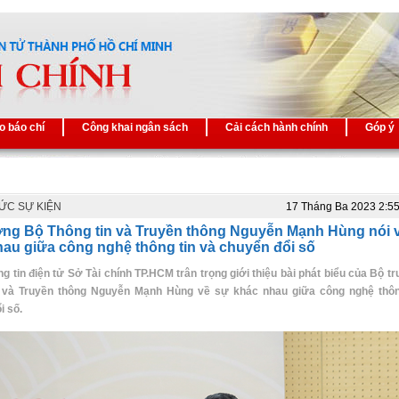
o báo chí
Công khai ngân sách
Cải cách hành chính
Góp ý
TỨC SỰ KIỆN
17 Tháng Ba 2023 2:5
ởng Bộ Thông tin và Truyền thông Nguyễn Mạnh Hùng nói 
au giữa công nghệ thông tin và chuyển đổi số
g tin điện tử Sở Tài chính TP.HCM trân trọng giới thiệu bài phát biểu của Bộ 
n và Truyền thông Nguyễn Mạnh Hùng về sự khác nhau giữa công nghệ thôn
i số.