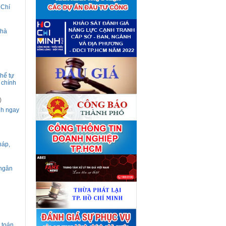
giá tài sản theo 09 Yêu cầu
 Chí
định giá tài sản
(04/08)
Quyết định số 4489/QĐ-
■
UBND ngày 21 tháng 7 năm
Nhà
2026 của Ủy ban nhân dân
Thành phố về việc công bố
danh mục thủ tục hành chính
bị bãi bỏ lĩnh vực Công nghệ
thông tin thuộc phạm vi chức
năng quản lý của Sở Tài
hế tự
chính
(27/07)
 chính
Quyết định số 4477/QĐ-
■
UBND ngày 20 tháng 7 năm
)
2026 của Ủy ban nhân dân
Thành phố về việc công bố
nh ngay
danh mục thủ tục hành chính
nội bộ mới ban hành lĩnh vực
Công nghệ thông tin thuộc
phạm vi chức năng quản lý
của Sở Tài chính
(27/07)
háp,
Thuê đơn vị tư vấn thẩm định
■
giá số C45701 (lần 2)
(27/07)
 ngân
Thuê đơn vị tư vấn thẩm định
■
giá số 38965
(27/07)
 toán