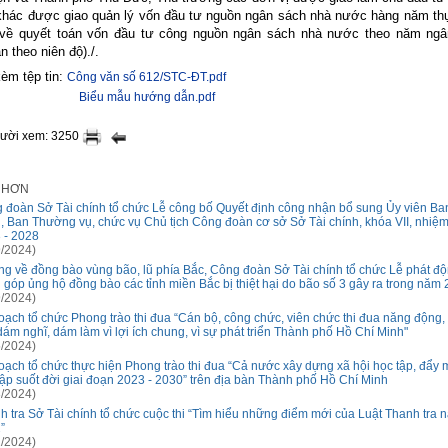
khác được giao quản lý vốn đầu tư nguồn ngân sách nhà nước hàng năm th
 về quyết toán vốn đầu tư công nguồn ngân sách nhà nước theo năm ng
n theo niên độ)./.
èm tệp tin:
Công văn số 612/STC-ĐT.pdf
Biểu mẫu hướng dẫn.pdf
gười xem: 3250
I HƠN
 đoàn Sở Tài chính tổ chức Lễ công bố Quyết định công nhận bổ sung Ủy viên B
, Ban Thường vụ, chức vụ Chủ tịch Công đoàn cơ sở Sở Tài chính, khóa VII, nhiệm
 - 2028
/2024)
g về đồng bào vùng bão, lũ phía Bắc, Công đoàn Sở Tài chính tổ chức Lễ phát đ
 góp ủng hộ đồng bào các tỉnh miền Bắc bị thiệt hại do bão số 3 gây ra trong năm
/2024)
oạch tổ chức Phong trào thi đua “Cán bộ, công chức, viên chức thi đua năng động,
 dám nghĩ, dám làm vì lợi ích chung, vì sự phát triển Thành phố Hồ Chí Minh"
/2024)
oạch tổ chức thực hiện Phong trào thi đua “Cả nước xây dựng xã hội học tập, đẩy
tập suốt đời giai đoạn 2023 - 2030” trên địa bàn Thành phố Hồ Chí Minh
/2024)
h tra Sở Tài chính tổ chức cuộc thi “Tìm hiểu những điểm mới của Luật Thanh tra 
”
/2024)