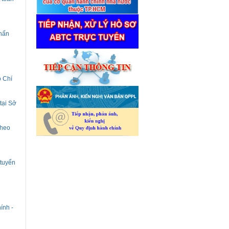
phấn
ồ Chí
tại Sở
theo
 tuyển
ính -