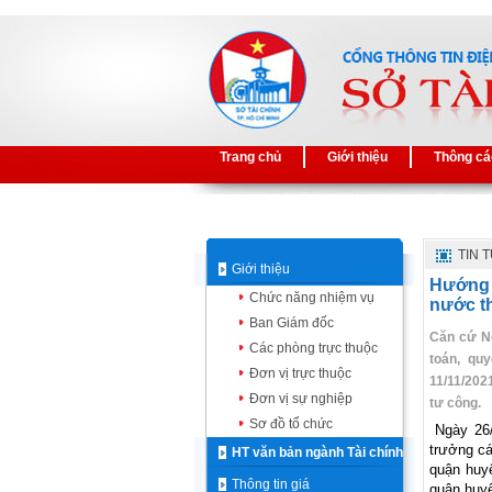
Trang chủ
Giới thiệu
Thông cá
TIN 
Giới thiệu
Hướng 
Chức năng nhiệm vụ
nước th
Ban Giám đốc
Căn cứ Ng
Các phòng trực thuộc
toán, qu
Đơn vị trực thuộc
11/11/202
Đơn vị sự nghiệp
tư công.
Sơ đồ tổ chức
Ngày 26
trưởng c
HT văn bản ngành Tài chính
quận huy
Thông tin giá
quận huy