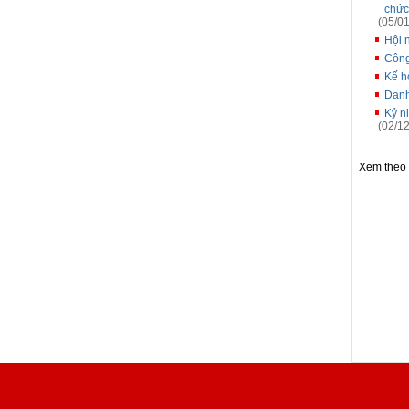
chức
(05/01
Hội 
Công
Kế h
Danh
Kỷ n
(02/12
Xem theo