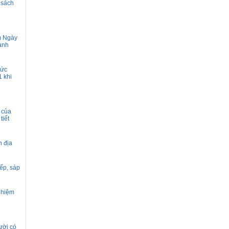
 sách
m Ngày
hành
hức
 khi
ý của
tiết
n địa
xếp, sáp
nhiệm
ười có