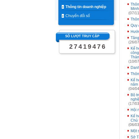
Thôn
Thông tin doanh nghiệp
Minh
(07/11
Chuyển đổi số
Thôn
Quy 
Hướn
SỐ LƯỢT TRUY CẬP
Tăng
(26/07
2
7
4
1
9
4
7
6
Kế h
công
Thàn
(10/07
Danh
Thôn
Kế ho
năm 
(04/04
Bộ t
nghệ
(17/03
Hội n
Kế h
Chủ t
(06/03
Một 
Sở T