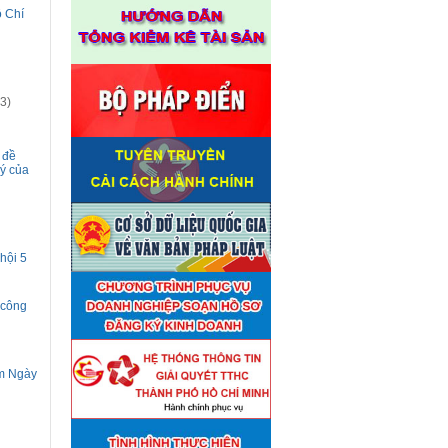
ồ Chí
3)
 đề
lý của
 hội 5
 công
ăm Ngày
Thuê đơn vị tư vấn thẩm định
■