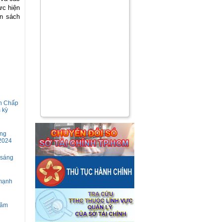
ực hiện
ân sách
an Chấp
 kỳ
ộng
 2024
 sáng
 mạnh
năm