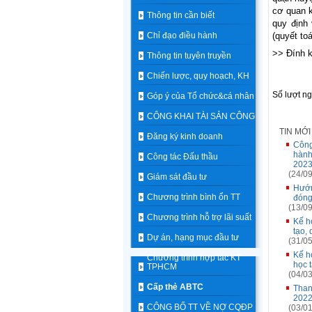
cơ quan 
Thông tin cần biết
quy định
Chỉ đạo điều hành
(quyết toá
>> Đính k
Thông tin tuyên truyền
Chiến lược, quy hoạch, KH
Số lượt n
Góp ý của Tổ chức&cá nhân
CÔNG KHAI TÀI SẢN CÔNG
TIN MỚ
Đăng ký kinh doanh
Công
hành
Công tác Đấu thầu
2023
(24/09
Giám sát đầu tư
Hướn
Chương trình bình ổn TT
đóng
(13/09
Chương trình hỗ trợ lãi suất
Kế h
tạo,
Dự án, hạng mục đầu tư
(31/05
Kế h
Chương trình hợp tác KT
học 
TPHCM
(04/03
Cấp thẻ ABTC
Than
2022
CÔNG BỐ TT VỀ NỢ CQĐP
(03/01