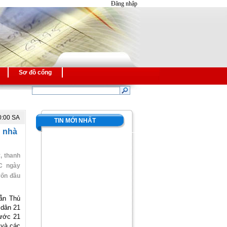
Đăng nhập
Sơ đồ cổng
0:00 SA
TIN MỚI NHẤT
h nhà
, thanh
C ngày
vốn đầu
ẫn Thủ
 dân 21
ước 21
 và các