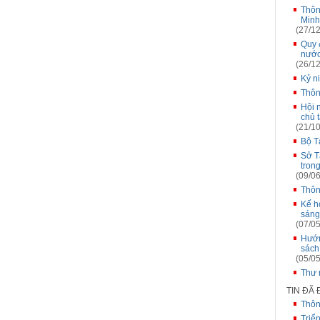
Thôn
Minh
(27/12
Quy 
nướ
(26/12
Kỷ n
Thông
Hội 
chủ 
(21/10
Bộ T
Sở T
tron
(09/06
Thôn
Kế h
sáng
(07/05
Hướn
sách
(05/05
Thư 
TIN ĐÃ
Thôn
Triể