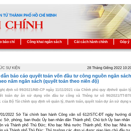
o báo chí
Công khai ngân sách
Cải cách hành chính
Góp ý
TỨC SỰ KIỆN
28 Tháng Giêng 2022 10:2
dẫn báo cáo quyết toán vốn đầu tư công nguồn ngân sác
eo năm ngân sách (quyết toán theo niên độ)
hị định số 99/2021/NĐ-CP ngày 11/11/2021 của Chính phủ quy địnhvề quản lý
yết toán dự án sử dụng vốn đầu tư công và Thông tư số 96/2021/TT-BT
1 của Bộ Tài chính quy định về quản lý, thanh toán, quyết toán dự án sử dụng 
/01/2022 Sở Tài chính ban hành Công văn số 612/STC-ĐT ngày hướng d
ác Sở, phòng, ban thuộc Ủy ban nhân dân Thành phố; Chủ tịch Ủy ban nhân
ện và Thành phố Thủ Đức; Kho bạc Nhà nước Thành phố; Kho bạc Nhà n
ện và Thành phố Thủ Đức; Thủ trưởng các đơn vị được giao làm chủ đầu tư