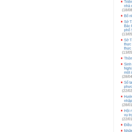
Triể
nhà 
(18/08
Bổ n
Sở T
Bác 
phố 
(13/05
Sở T
thực
thực
(13/05
Thôn
Sinh
Nghị
một 
(28/04
Sổ t
phư
(22/02
Hướn
nhập
(28/01
Hội 
vụ t
(22/01
Điều
Nhữn