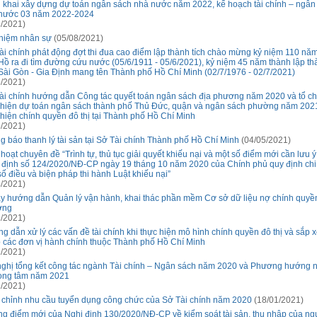
n khai xây dựng dự toán ngân sách nhà nước năm 2022, kế hoạch tài chính – ngân
nước 03 năm 2022-2024
/2021)
hiệm nhân sự
(05/08/2021)
ài chính phát động đợt thi đua cao điểm lập thành tích chào mừng kỷ niệm 110 nă
Hồ ra đi tìm đường cứu nước (05/6/1911 - 05/6/2021), kỷ niệm 45 năm thành lập t
Sài Gòn - Gia Định mang tên Thành phố Hồ Chí Minh (02/7/1976 - 02/7/2021)
/2021)
ài chính hướng dẫn Công tác quyết toán ngân sách địa phương năm 2020 và tổ c
 hiện dự toán ngân sách thành phố Thủ Đức, quận và ngân sách phường năm 2021
 hiện chính quyền đô thị tại Thành phố Hồ Chí Minh
/2021)
g báo thanh lý tài sản tại Sở Tài chính Thành phố Hồ Chí Minh
(04/05/2021)
 hoạt chuyên đề “Trình tự, thủ tục giải quyết khiếu nại và một số điểm mới cần lưu 
 định số 124/2020/NĐ-CP ngày 19 tháng 10 năm 2020 của Chính phủ quy định chi 
số điều và biện pháp thi hành Luật khiếu nại”
/2021)
ay hướng dẫn Quản lý vận hành, khai thác phần mềm Cơ sở dữ liệu nợ chính quyề
ơng
/2021)
g dẫn xử lý các vấn đề tài chính khi thực hiện mô hình chính quyền đô thị và sắp 
 các đơn vị hành chính thuộc Thành phố Hồ Chí Minh
/2021)
nghị tổng kết công tác ngành Tài chính – Ngân sách năm 2020 và Phương hướng 
rọng tâm năm 2021
/2021)
 chỉnh nhu cầu tuyển dụng công chức của Sở Tài chính năm 2020
(18/01/2021)
g điểm mới của Nghị định 130/2020/NĐ-CP về kiểm soát tài sản, thu nhập của ng