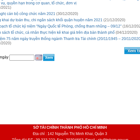
 vụ, quyền hạn trong cơ quan, tổ chức, đơn vị
/2021)
nghị cán bộ công chức năm 2021
(30/12/2020)
 khai dự toán thu, chi ngân sách khối quận huyện năm 2021
(21/12/2020)
oạch tổ chức kỷ niệm “Ngày Quốc tế Phòng, chống tham nhũng – 09/12”
(16/12/20
 sách tổ chức, cá nhân thực hiện kê khai giá trên địa bàn thành phố
(04/12/2020)
iệm 75 năm ngày truyền thống ngành Thanh tra Tài chính (20/11/1945 – 20/11/202
/2020)
 ngày
SỞ TÀI CHÍNH THÀNH PHỐ HỒ CHÍ MINH
Địa chỉ : 142 Nguyễn Thị Minh Khai, Quận 3