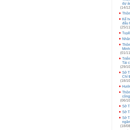
dự á
(14/12
Thôn
Kế h
đấu h
(25/11
Tuyê
Nhân
Thôn
Minh
(01/11
Triể
Tài 
(29/10
Sở Tà
Chỉ 
(18/10
Hướn
Thôn
công
(06/10
Sở T
Sở T
Sở T
ngân
(18/08