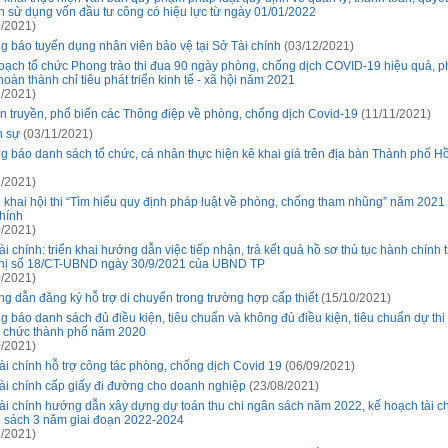
n sử dụng vốn đầu tư công có hiệu lực từ ngày 01/01/2022
/2021)
g báo tuyển dụng nhân viên bảo vệ tại Sở Tài chính
(03/12/2021)
oạch tổ chức Phong trào thi đua 90 ngày phòng, chống dịch COVID-19 hiệu quả, 
oàn thành chỉ tiêu phát triển kinh tế - xã hội năm 2021
/2021)
n truyền, phổ biến các Thông điệp về phòng, chống dịch Covid-19
(11/11/2021)
 sự
(03/11/2021)
g báo danh sách tổ chức, cá nhân thực hiện kê khai giá trên địa bàn Thành phố H
/2021)
n khai hội thi “Tìm hiểu quy định pháp luật về phòng, chống tham nhũng” năm 2021 
chính
/2021)
i chính: triển khai hướng dẫn việc tiếp nhận, trả kết quả hồ sơ thủ tục hành chính 
thị số 18/CT-UBND ngày 30/9/2021 của UBND TP
/2021)
g dẫn đăng ký hỗ trợ di chuyển trong trường hợp cấp thiết
(15/10/2021)
g báo danh sách đủ điều kiện, tiêu chuẩn và không đủ điều kiện, tiêu chuẩn dự thi
 chức thành phố năm 2020
/2021)
ài chính hỗ trợ công tác phòng, chống dịch Covid 19
(06/09/2021)
ài chính cấp giấy đi đường cho doanh nghiệp
(23/08/2021)
ài chính hướng dẫn xây dựng dự toán thu chi ngân sách năm 2022, kế hoạch tài ch
 sách 3 năm giai đoạn 2022-2024
/2021)