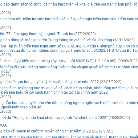
g báo danh sách tổ chức, cá nhân thực hiện kê khai giá trên địa bàn thành phố Hồ
/2022)
định theo dõi, kiểm tra việc thực hiện kết luận, kiến nghị kiểm toán của Kiếm toán 
c
/2022)
iệm 77 năm ngày thành lập ngành Thanh tra
(07/12/2022)
 báo đăng tải thông tin trên Trang thông tin điện tử về tài sản công
(18/11/2022)
nghị Tập huấn triển khai Nghị định số 60/2021/NĐ-CP của Chính phủ quy định cơ c
tài chính của đơn vị sự nghiệp công lập và Thông tư số 56/2022/TT-BTC của Bộ Tài
/2022)
ài chính lấy ý kiến định hướng xây dựng Luật 69/2014/QH13 (sửa đổi)
(09/09/2022
ài chính tổ chức Tháng hành động “Tiếp nhận và giải quyết hồ sơ thủ tục hành chí
g ngày”
/2022)
g báo kết quả trúng tuyển kỳ thi tuyển công chức năm 2022
(23/05/2022)
oạch tổ chức Phong trào thi đua về cải cách hành chính, nhân rộng mô hình, giải p
 kiến tiêu biểu về cải cách hành chính tại Sở Tài chính năm 2022
/2022)
g dẫn báo cáo quyết toán vốn đầu tư công nguồn ngân sách nhà nước theo năm
 (quyết toán theo niên độ)
/2022)
mời dự "Hội nghị triển khai nhiệm vụ ngành Tài chính năm 2022"
(28/02/2022)
 ĐƯA
g báo kế hoạch tổ chức thi tuyển công chức năm 2022
(22/12/2021)
n khai thực hiện văn bản quy phạm pháp luật quy định về quản lý, thanh toán, quyết