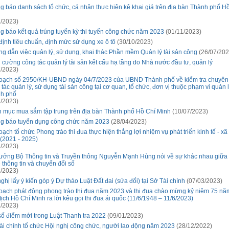
g báo danh sách tổ chức, cá nhân thực hiện kê khai giá trên địa bàn Thành phố H
/2023)
g báo kết quả trúng tuyển kỳ thi tuyển công chức năm 2023
(01/11/2023)
định tiêu chuẩn, định mức sử dụng xe ô tô
(30/10/2023)
g dẫn việc quản lý, sử dụng, khai thác Phần mềm Quản lý tài sản công
(26/07/202
 cường công tác quản lý tài sản kết cấu hạ tầng do Nhà nước đầu tư, quản lý
/2023)
oạch số 2950/KH-UBND ngày 04/7/2023 của UBND Thành phố về kiểm tra chuyên
 tác quản lý, sử dụng tài sản công tại cơ quan, tổ chức, đơn vị thuộc phạm vi quản 
h phố
/2023)
 mục mua sắm tập trung trên địa bàn Thành phố Hồ Chí Minh
(10/07/2023)
g báo tuyển dụng công chức năm 2023
(28/04/2023)
ạch tổ chức Phong trào thi đua thực hiện thắng lợi nhiệm vụ phát triển kinh tế - xã
(2021 - 2025)
/2023)
rưởng Bộ Thông tin và Truyền thông Nguyễn Mạnh Hùng nói về sự khác nhau giữa
 thông tin và chuyển đổi số
/2023)
ghị lấy ý kiến góp ý Dự thảo Luật Đất đai (sửa đổi) tại Sở Tài chính
(07/03/2023)
oạch phát động phong trào thi đua năm 2023 và thi đua chào mừng kỷ niệm 75 n
ịch Hồ Chí Minh ra lời kêu gọi thi đua ái quốc (11/6/1948 – 11/6/2023)
/2023)
số điểm mới trong Luật Thanh tra 2022
(09/01/2023)
ài chính tổ chức Hội nghị công chức, người lao động năm 2023
(28/12/2022)