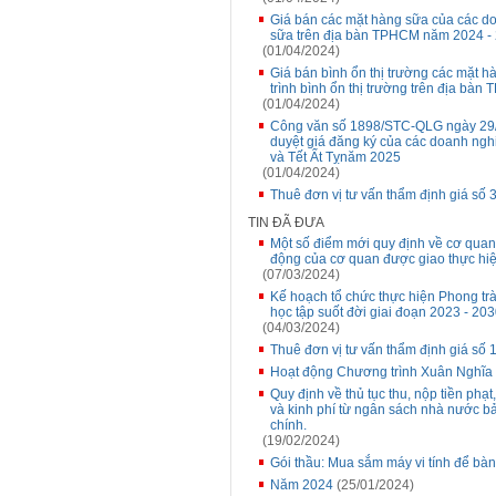
Giá bán các mặt hàng sữa của các do
sữa trên địa bàn TPHCM năm 2024 -
(01/04/2024)
Giá bán bình ổn thị trường các mặt 
trình bình ổn thị trường trên địa bà
(01/04/2024)
Công văn số 1898/STC-QLG ngày 29/0
duyệt giá đăng ký của các doanh ngh
và Tết Ất Tỵnăm 2025
(01/04/2024)
Thuê đơn vị tư vấn thẩm định giá số
TIN ĐÃ ĐƯA
Một số điểm mới quy định về cơ quan
động của cơ quan được giao thực hi
(07/03/2024)
Kế hoạch tổ chức thực hiện Phong tr
học tập suốt đời giai đoạn 2023 - 20
(04/03/2024)
Thuê đơn vị tư vấn thẩm định giá số 
Hoạt động Chương trình Xuân Nghĩa t
Quy định về thủ tục thu, nộp tiền phạt,
và kinh phí từ ngân sách nhà nước b
chính.
(19/02/2024)
Gói thầu: Mua sắm máy vi tính để bà
Năm 2024
(25/01/2024)