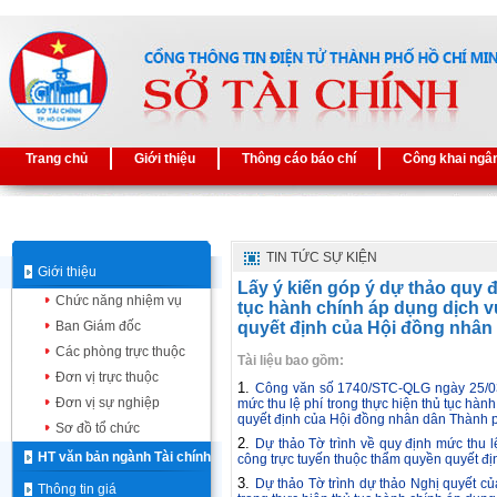
Trang chủ
Giới thiệu
Thông cáo báo chí
Công khai ngâ
TIN TỨC SỰ KIỆN
Giới thiệu
Lấy ý kiến góp ý dự thảo quy đ
Chức năng nhiệm vụ
tục hành chính áp dụng dịch 
Ban Giám đốc
quyết định của Hội đồng nhân
Các phòng trực thuộc
Tài liệu bao gồm:
Đơn vị trực thuộc
1.
Công văn số 1740/STC-QLG ngày 25/03/
Đơn vị sự nghiệp
mức thu lệ phí trong thực hiện thủ tục hàn
quyết định của Hội đồng nhân dân Thành 
Sơ đồ tổ chức
2.
Dự thảo Tờ trình về quy định mức thu l
HT văn bản ngành Tài chính
công trực tuyến thuộc thẩm quyền quyết đ
3.
Dự thảo Tờ trình dự thảo Nghị quyết c
Thông tin giá