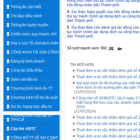
trong thực hiện thủ tục hành chính áp dụng
Hội đồng nhân dân Thành phố.
Thông tin cần biết
4.
Dự thảo Nghị quyết của Hội đồng nhân 
Chỉ đạo điều hành
thủ tục hành chính áp dụng dịch vụ công t
dân Thành phố.
Thông tin tuyên truyền
5.
Dự thảo Báo cáo đánh giá tác động của c
tục hành chính áp dụng dịch vụ công trự
Chiến lược, quy hoạch, KH
dân Thành phố.
Góp ý của Tổ chức&cá nhân
Số lượt người xem: 992
CÔNG KHAI TÀI SẢN CÔNG
Đăng ký kinh doanh
TIN MỚI HƠN
Công tác Đấu thầu
Thuê đơn vị tư vấn thẩm định giá số
Thuê đơn vị tư vấn thẩm định giá số
Giám sát đầu tư
Giá bán bình ổn thị trường các mặt 
trình bình ổn thị trường trên địa b
Chương trình bình ổn TT
(22/05/2024)
Chương trình hỗ trợ lãi suất
Công văn số 3036/STC-QLG ngày 17/5/
mặt hàng thịt heo của các doanh ngh
Dự án, hạng mục đầu tư
2025
(22/05/2024)
Chương trình hợp tác KT
Thuê đơn vị tư vấn thẩm định giá số
TPHCM
Thuê đơn vị tư vấn thẩm định giá s
Cấp thẻ ABTC
Thuê đơn vị tư vấn thẩm định giá số 
Thuê đơn vị tư vấn thẩm định giá s
CÔNG BỐ TT VỀ NỢ CQĐP