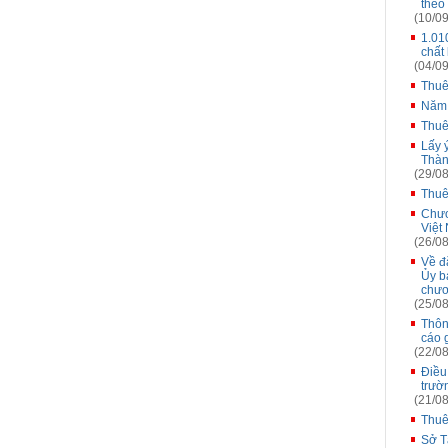
theo
(10/09
1.01
chất
(04/09
Thuê
Năm
Thuê
Lấy 
Thàn
(29/08
Thuê
Chươ
Việt
(26/08
Về đă
Ủy b
chươ
(25/08
Thôn
cáo 
(22/08
Điều
trườ
(21/08
Thuê
Sở T