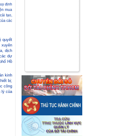
uy định
iện mua
cải tạo,
của
các
ị quyết
g xuyên
a, dịch
 các dự
 phố Hồ
án kinh
iết bị;
ục công
 lý của