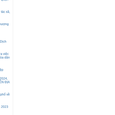
tác xã,
 thượng
 Dịch
ra việc
hóa dân
iệp
2024,
ỀN ĐỊA
 phố về
m 2023