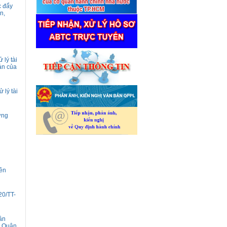
c đẩy
n,
 lý tài
 án của
 lý tài
ơng
yên
20/TT-
ân
, Quận