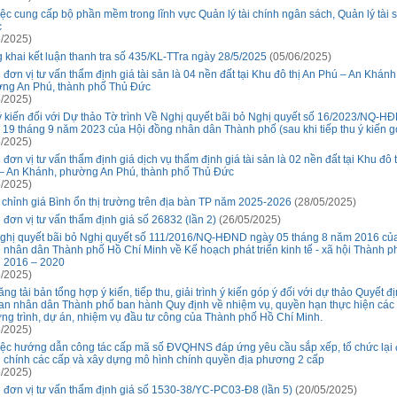
iệc cung cấp bộ phần mềm trong lĩnh vực Quản lý tài chính ngân sách, Quản lý tài 
c
/2025)
 khai kết luận thanh tra số 435/KL-TTra ngày 28/5/2025
(05/06/2025)
 đơn vị tư vấn thẩm định giá tài sản là 04 nền đất tại Khu đô thị An Phú – An Khánh
ng An Phú, thành phố Thủ Đức
/2025)
ý kiến đối với Dự thảo Tờ trình Về Nghị quyết bãi bỏ Nghị quyết số 16/2023/NQ-H
 19 tháng 9 năm 2023 của Hội đồng nhân dân Thành phố (sau khi tiếp thu ý kiến g
/2025)
đơn vị tư vấn thẩm định giá dịch vụ thẩm định giá tài sản là 02 nền đất tại Khu đô 
– An Khánh, phường An Phú, thành phố Thủ Đức
/2025)
 chỉnh giá Bình ổn thị trường trên địa bàn TP năm 2025-2026
(28/05/2025)
 đơn vị tư vấn thẩm định giá số 26832 (lần 2)
(26/05/2025)
ghị quyết bãi bỏ Nghị quyết số 111/2016/NQ-HĐND ngày 05 tháng 8 năm 2016 củ
 nhân dân Thành phố Hồ Chí Minh về Kế hoạch phát triển kinh tế - xã hội Thành ph
 2016 – 2020
/2025)
ng tải bản tổng hợp ý kiến, tiếp thu, giải trình ý kiến góp ý đối với dự thảo Quyết đ
an nhân dân Thành phố ban hành Quy định về nhiệm vụ, quyền hạn thực hiện các
ng trình, dự án, nhiệm vụ đầu tư công của Thành phố Hồ Chí Minh.
/2025)
iệc hướng dẫn công tác cấp mã số ĐVQHNS đáp ứng yêu cầu sắp xếp, tổ chức lại 
 chính các cấp và xây dựng mô hình chính quyền địa phương 2 cấp
/2025)
 đơn vị tư vấn thẩm định giá số 1530-38/YC-PC03-Đ8 (lần 5)
(20/05/2025)