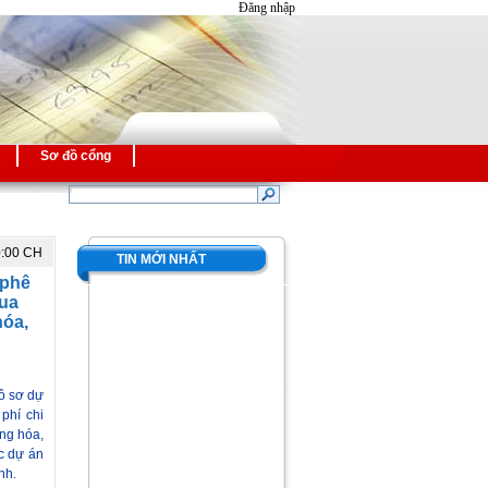
Đăng nhập
Sơ đồ cổng
0:00 CH
TIN MỚI NHẤT
 phê
mua
hóa,
hồ sơ dự
phí chi
àng hóa,
c dự án
nh.