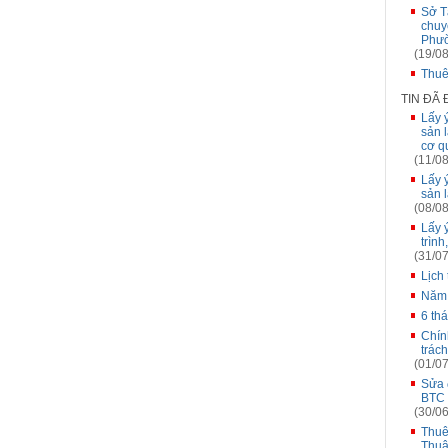
Sở T
chuy
Phư
(19/08
Thuê
TIN ĐÃ
Lấy 
sản l
cơ q
(11/08
Lấy 
sản l
(08/08
Lấy 
trìn
(31/07
Lịch
Năm
6 th
Chín
trác
(01/07
Sửa 
BTC 
(30/06
Thuê
Thuậ