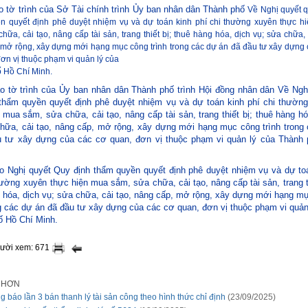
o tờ trình của Sở Tài chính trình Ủy ban nhân dân Thành phố
Về Nghị quyết q
n quyết định phê duyệt nhiệm vụ và dự toán kinh phí chi thường xuyên thực h
hữa, cải tạo, nâng cấp tài sản, trang thiết bị; thuê hàng hóa, dịch vụ; sửa chữa, 
 mở rộng, xây dựng mới hạng mục công trình trong các dự án đã đầu tư xây dựng
ơn vị thuộc phạm vi quản lý của
 Hồ Chí Minh.
o tờ trình của Ủy ban nhân dân Thành phố trình Hội đồng nhân dân
Về Ngh
 thẩm quyền quyết định phê duyệt nhiệm vụ và dự toán kinh phí chi thườn
 mua sắm, sửa chữa, cải tạo, nâng cấp tài sản, trang thiết bị; thuê hàng hó
hữa, cải tạo, nâng cấp, mở rộng, xây dựng mới hạng mục công trình trong
u tư xây dựng của các cơ quan, đơn vị thuộc phạm vi quản lý của Thành
o Nghị quyết
Quy định thẩm quyền quyết định phê duyệt nhiệm vụ và dự to
hường xuyên thực hiện mua sắm, sửa chữa, cải tạo, nâng cấp tài sản, trang th
 hóa, dịch vụ; sửa chữa, cải tạo, nâng cấp, mở rộng, xây dựng mới hạng m
ng các dự án đã đầu tư xây dựng của các cơ quan, đơn vị thuộc phạm vi quản
ố Hồ Chí Minh.
gười xem: 671
I HƠN
g báo lần 3 bán thanh lý tài sản công theo hình thức chỉ định
(23/09/2025)