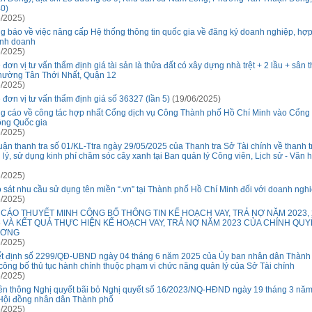
40)
/2025)
g báo về việc nâng cấp Hệ thống thông tin quốc gia về đăng ký doanh nghiệp, hợp 
inh doanh
/2025)
 đơn vị tư vấn thẩm định giá tài sản là thửa đất có xây dựng nhà trệt + 2 lầu + sân
phường Tân Thới Nhất, Quận 12
/2025)
 đơn vị tư vấn thẩm định giá số 36327 (lần 5)
(19/06/2025)
g cáo về công tác hợp nhất Cổng dịch vụ Công Thành phố Hồ Chí Minh vào Cổng
ông Quốc gia
/2025)
luận thanh tra số 01/KL-Ttra ngày 29/05/2025 của Thanh tra Sở Tài chính về thanh t
 lý, sử dụng kinh phí chăm sóc cây xanh tại Ban quản lý Công viên, Lịch sử - Văn 
/2025)
 sát nhu cầu sử dụng tên miền “.vn” tại Thành phố Hồ Chí Minh đối với doanh ngh
/2025)
 CÁO THUYẾT MINH CÔNG BỐ THÔNG TIN KẾ HOẠCH VAY, TRẢ NỢ NĂM 2023, 
5 VÀ KẾT QUẢ THỰC HIỆN KẾ HOẠCH VAY, TRẢ NỢ NĂM 2023 CỦA CHÍNH QUY
ƯƠNG
/2025)
t định số 2299/QĐ-UBND ngày 04 tháng 6 năm 2025 của Ủy ban nhân dân Thành
 công bố thủ tục hành chính thuộc phạm vi chức năng quản lý của Sở Tài chính
/2025)
ền thông Nghị quyết bãi bỏ Nghị quyết số 16/2023/NQ-HĐND ngày 19 tháng 3 nă
Hội đồng nhân dân Thành phố
/2025)