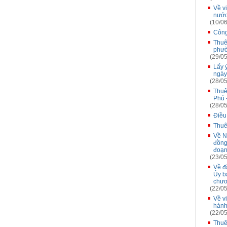
Về v
nướ
(10/06
Công
Thuê
phườ
(29/05
Lấy 
ngày
(28/05
Thuê 
Phú 
(28/05
Điều
Thuê
Về N
đồng
đoạn
(23/05
Về đă
Ủy b
chươ
(22/05
Về v
hành
(22/05
Thuê