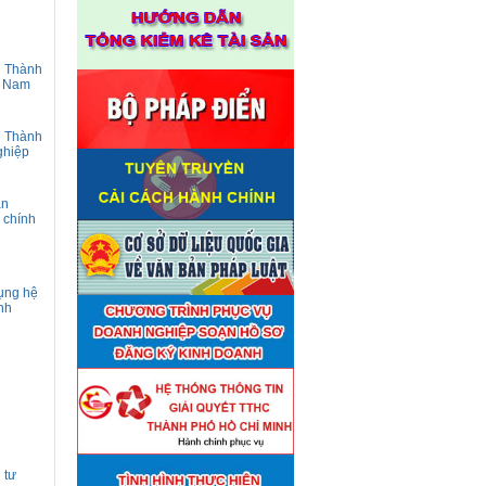
n Thành
ệt Nam
n Thành
ghiệp
ân
 chính
dụng hệ
nh
 tư
Thuê đơn vị tư vấn thẩm định
■