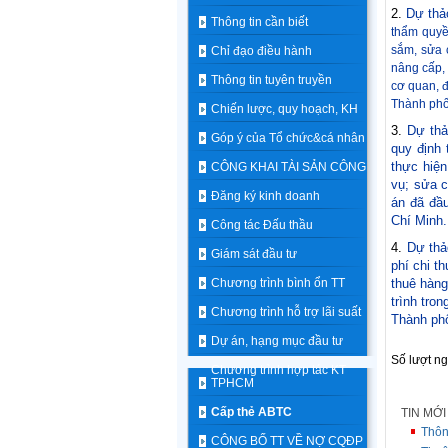
2.
Dự thả
Thông tin cần biết
thẩm quyề
sắm, sửa c
Chỉ đạo điều hành
nâng cấp,
Thông tin tuyên truyền
cơ quan, đ
Thành phố
Chiến lược, quy hoạch, KH
3.
Dự thả
Góp ý của Tổ chức&cá nhân
quy định
thực hiện
CÔNG KHAI TÀI SẢN CÔNG
vụ; sửa c
Đăng ký kinh doanh
án đã đầ
Chí Minh.
Công tác Đấu thầu
4.
Dự thả
Giám sát đầu tư
phí chi t
Chương trình bình ổn TT
thuê hàng
trình tro
Chương trình hỗ trợ lãi suất
Thành ph
Dự án, hạng mục đầu tư
Số lượt n
Chương trình hợp tác KT
TPHCM
Cấp thẻ ABTC
TIN MỚ
Thôn
CÔNG BỐ TT VỀ NỢ CQĐP