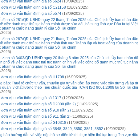
 đơn vị tư vấn thẩm định giá số 5624
(18/09/2025)
 đơn vị tư vấn thẩm định giá số C21158
(18/09/2025)
 đơn vị tư vấn thẩm định giá số 5574
(18/09/2025)
t định số 281/QĐ-UBND ngày 22 tháng 7 năm 2025 của Chủ tịch Ủy ban nhân dâ
về việc danh mục thủ tục hành chính được sửa đổi, bổ sung lĩnh vực Đầu tư tại Vi
c phạm vi chức năng quản lý của Sở Tài chính.
/2025)
t định số 267/QĐ-UBND ngày 21 tháng 7 năm 2025 của Chủ tịch Ủy ban nhân dâ
về việc danh mục thủ tục hành chính lĩnh vực Thành lập và hoạt động của doanh n
c phạm vi chức năng quản lý của Sở Tài chính.
/2025)
t định số 3403/QĐ-UBND ngày 20 tháng 6 năm 2025 của Chủ tịch Ủy ban nhân d
h phố về việc danh mục thủ tục hành chính về việc công bố danh mục thủ tục hành
c phạm vi chức năng quản lý của Sở Tài chính.
/2025)
 đơn vị tư vấn thẩm định giá số H1708
(16/09/2025)
g báo: Thuê tổ chức tư vấn, chuyên gia tư vấn độc lập trong việc xây dựng và áp 
g quản lý chất lượng theo Tiêu chuẩn quốc gia TCVN ISO 9001:2008 tại Sở Tài chí
/2025)
 đơn vị tư vấn thẩm định giá số 1317
(12/09/2025)
 đơn vị tư vấn thẩm định giá số D2000 (lần 2)
(11/09/2025)
 đơn vị tư vấn thẩm định giá số 910 (lần 2)
(11/09/2025)
 đơn vị tư vấn thẩm định giá số 911 (lần 2)
(11/09/2025)
 đơn vị tư vấn thẩm định giá số G10318
(11/09/2025)
 đơn vị tư vấn thẩm định giá số 3848, 3849, 3850, 3851, 3852
(10/09/2025)
g báo hướng dẫn về việc nộp hồ sơ điện tử khi thực hiện thủ tục trong lĩnh vực đầu