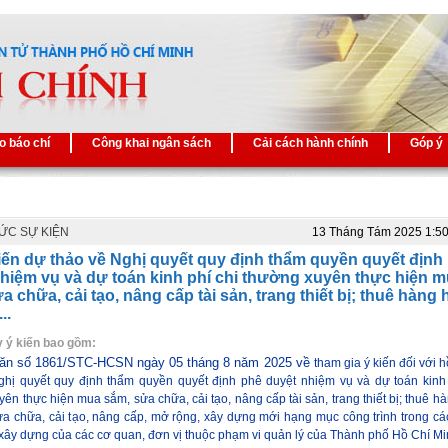
o báo chí
Công khai ngân sách
Cải cách hành chính
Góp ý
TỨC SỰ KIỆN
13 Tháng Tám 2025 1:5
iến dự thảo về Nghị quyết quy định thẩm quyền quyết định
hiệm vụ và dự toán kinh phí chi thường xuyên thực hiện 
a chữa, cải tạo, nâng cấp tài sản, trang thiết bị; thuê hàng 
..
ấy ý kiến bao gồm:
ăn số 1861/STC-HCSN ngày 05 tháng 8 năm 2025 về
tham gia ý kiến đối với 
ghị quyết quy định thẩm quyền quyết định phê duyệt nhiệm vụ và dự toán kinh 
ên thực hiện mua sắm, sửa chữa, cải tạo, nâng cấp tài sản, trang thiết bị; thuê h
sửa chữa, cải tạo, nâng cấp, mở rộng, xây dựng mới hạng mục công trình trong cá
 xây dựng của các cơ quan, đơn vị thuộc phạm vi quản lý của Thành phố Hồ Chí Mi