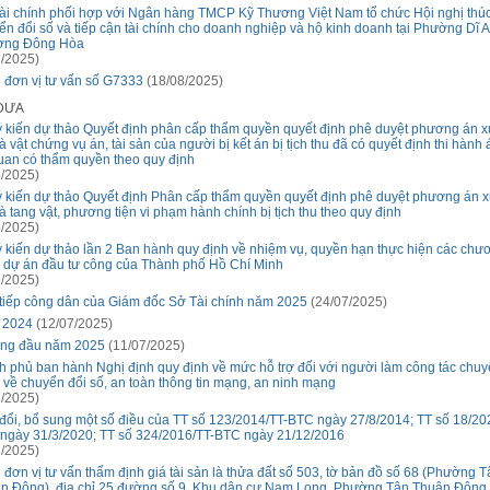
ài chính phối hợp với Ngân hàng TMCP Kỹ Thương Việt Nam tổ chức Hội nghị thú
ển đổi số và tiếp cận tài chính cho doanh nghiệp và hộ kinh doanh tại Phường Dĩ A
ờng Đông Hòa
/2025)
 đơn vị tư vấn số G7333
(18/08/2025)
 ĐƯA
ý kiến dự thảo Quyết định phân cấp thẩm quyền quyết định phê duyệt phương án xử
à vật chứng vụ án, tài sản của người bị kết án bị tịch thu đã có quyết định thi hành
uan có thẩm quyền theo quy định
/2025)
ý kiến dự thảo Quyết định Phân cấp thẩm quyền quyết định phê duyệt phương án xử
à tang vật, phương tiện vi phạm hành chính bị tịch thu theo quy định
/2025)
ý kiến dự thảo lần 2 Ban hành quy định về nhiệm vụ, quyền hạn thực hiện các chư
h, dự án đầu tư công của Thành phố Hồ Chí Minh
/2025)
 tiếp công dân của Giám đốc Sở Tài chính năm 2025
(24/07/2025)
 2024
(12/07/2025)
áng đầu năm 2025
(11/07/2025)
h phủ ban hành Nghị định quy định về mức hỗ trợ đối với người làm công tác chu
h về chuyển đổi số, an toàn thông tin mạng, an ninh mạng
/2025)
đổi, bổ sung một số điều của TT số 123/2014/TT-BTC ngày 27/8/2014; TT số 18/20
ngày 31/3/2020; TT số 324/2016/TT-BTC ngày 21/12/2016
/2025)
 đơn vị tư vấn thẩm định giá tài sản là thửa đất số 503, tờ bản đồ số 68 (Phường T
n Đông), địa chỉ 25 đường số 9, Khu dân cư Nam Long, Phường Tân Thuận Đông