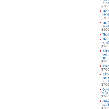
7 (5
(27/06
Thôn
hộ k
(27/06
Thuê
tại 
(19/06
Thuê
Thôn
vụ c
(19/06
Kết 
quản
tộc
(18/06
Khảo
(17/06
BÁO
202
PH
(17/06
Quyế
việc
(12/06
Truy
của 
(12/06