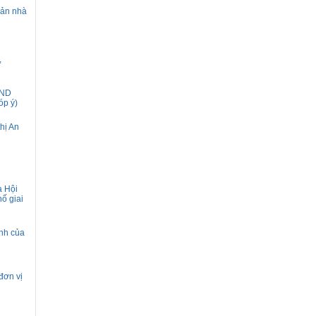
sản nhà
,
ĐND
óp ý)
thị An
a Hội
ố giai
ịnh của
đơn vị