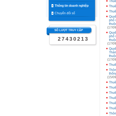
Thuê
Thông tin doanh nghiệp
Thuê
Thuê
Chuyển đổi số
Quyế
phố 
thuộ
(17/09
SỐ LƯỢT TRUY CẬP
Quyế
phố 
2
7
4
3
0
2
1
3
thuộ
(17/09
Quyế
Thàn
thuộ
(17/09
Thuê
Thôn
thốn
(15/09
Thuê
Thuê
Thuê
Thuê
Thuê
Thuê
Thôn