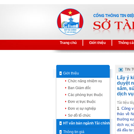
Trang chủ
Giới thiệu
Thông cá
TIN 
Giới thiệu
Lấy ý k
Chức năng nhiệm vụ
duyệt n
Ban Giám đốc
sắm, sử
dịch vụ.
Các phòng trực thuộc
Đơn vị trực thuộc
Tài liệu l
1.
Công v
Đơn vị sự nghiệp
thảo về N
Sơ đồ tổ chức
thường xuy
HT văn bản ngành Tài chính
dịch vụ; 
đã đầu tư
Thông tin giá