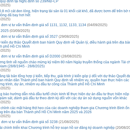
 quy định tại Nghị định số 239/NĐ-CP
/2025)
0,8 m3 cát đen lỏng, hiện trạng tài sản là 01 khối cát khô, đã được bơm để trên bờ
 lỏng đã bay hơi hết
/2025)
 đơn vị tư vấn thẩm định giá số 1131, 1132, 1133, 1134
(04/09/2025)
 2025
(03/09/2025)
 đơn vị tư vấn thẩm định giá số 3527
(29/08/2025)
ý kiến dự thảo Quyết định ban hành Quy định về Quản lý, điều hành giá trên địa bà
h phố Hồ Chí Minh
/2025)
 đơn vị tư vấn thẩm định giá số D2000
(28/08/2025)
ng tình về nguồn chào mừng kỷ niệm 80 năm Ngày truyền thống của ngành Tài c
 Nam (28/8/1945 - 28/8/2025)
/2025)
ng tải bản tổng hợp ý kiến, tiếp thu, giải trình ý kiến góp ý đối với dự thảo Quyết đ
an nhân dân Thành phố ban hành Quy định về nhiệm vụ, quyền hạn thực hiện các
ng trình, dự án, nhiệm vụ đầu tư công của Thành phố Hồ Chí Minh
/2025)
g báo hướng dẫn nhà đầu tư/tổ chức kinh tế thực hiện dự án đầu tư thực hiện nộp
giám sát, đánh giá đầu tư theo định kỳ đối với các dự án sử dụng nguồn vốn khác
/2025)
 chỉnh các mặt hàng thịt heo của các doanh nghiệp tham gia Chương trình Bình ổn 
ng trên địa bàn Thành phố Hồ Chí Minh năm 2025 và 2026
/2025)
 đơn vị tư vấn thẩm định giá số 3238
(21/08/2025)
ài chính triển khai Chương trình hỗ trợ soạn hồ sơ đăng ký doanh nghiệp
(20/08/2