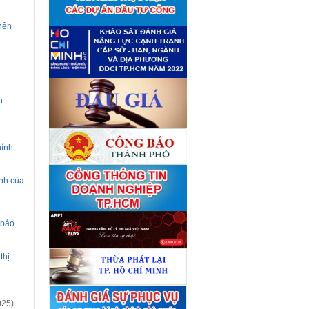
giá tài sản theo 09 Yêu cầu
định giá tài sản
(04/08)
 nên
Quyết định số 4489/QĐ-
■
UBND ngày 21 tháng 7 năm
2026 của Ủy ban nhân dân
Thành phố về việc công bố
danh mục thủ tục hành chính
bị bãi bỏ lĩnh vực Công nghệ
thông tin thuộc phạm vi chức
năng quản lý của Sở Tài
n
chính
(27/07)
Quyết định số 4477/QĐ-
■
UBND ngày 20 tháng 7 năm
2026 của Ủy ban nhân dân
Thành phố về việc công bố
hính
danh mục thủ tục hành chính
nội bộ mới ban hành lĩnh vực
Công nghệ thông tin thuộc
ịnh của
phạm vi chức năng quản lý
của Sở Tài chính
(27/07)
Thuê đơn vị tư vấn thẩm định
■
giá số C45701 (lần 2)
 báo
(27/07)
Thuê đơn vị tư vấn thẩm định
■
giá số 38965
(27/07)
thị
025)