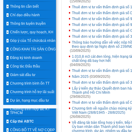
(15/09/2025)
Thông tin cần biết
Thuê đơn vị tư vấn thẩm định giá số 
Thuê đơn vị tư vấn thẩm định giá số 
Chỉ đạo điều hành
Thuê đơn vị tư vấn thẩm định giá số 9
Thông tin tuyên truyền
Thuê đơn vị tư vấn thẩm định giá số 9
Thuê đơn vị tư vấn thẩm định giá số
Chiến lược, quy hoạch, KH
Thuê đơn vị tư vấn thẩm định giá số 
Góp ý của Tổ chức&cá nhân
Thông báo hướng dẫn về việc nộp hồ sơ
theo quy định tại Nghị định số 239/
CÔNG KHAI TÀI SẢN CÔNG
(10/09/2025)
1.010,8 m3 cát đen lỏng, hiện trạng t
Đăng ký kinh doanh
chất lỏng đã bay hơi hết
(04/09/2025)
Công tác Đấu thầu
Thuê đơn vị tư vấn thẩm định giá số 
Giám sát đầu tư
Năm 2025
(03/09/2025)
Thuê đơn vị tư vấn thẩm định giá số 
Chương trình bình ổn TT
Lấy ý kiến dự thảo Quyết định ban hà
Chương trình hỗ trợ lãi suất
Thành phố Hồ Chí Minh
(29/08/2025)
Dự án, hạng mục đầu tư
Thuê đơn vị tư vấn thẩm định giá số
Chương tình về nguồn chào mừng kỷ 
Chương trình hợp tác KT
Việt Nam (28/8/1945 - 28/8/2025)
TPHCM
(26/08/2025)
Cấp thẻ ABTC
Về đăng tải bản tổng hợp ý kiến, tiếp 
Ủy ban nhân dân Thành phố ban hành
CÔNG BỐ TT VỀ NỢ CQĐP
chương trình, dự án, nhiệm vụ đầu t