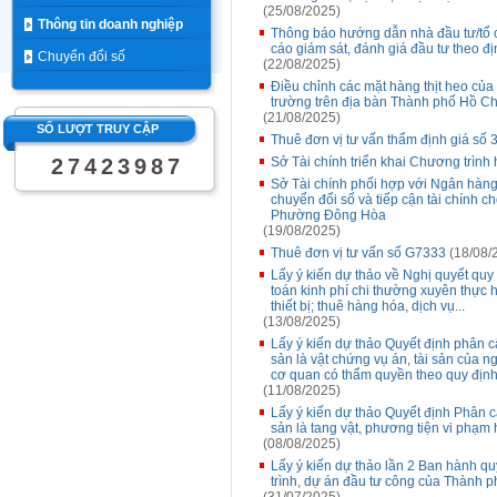
(25/08/2025)
Thông tin doanh nghiệp
Thông báo hướng dẫn nhà đầu tư/tổ c
cáo giám sát, đánh giá đầu tư theo đ
Chuyển đổi số
(22/08/2025)
Điều chỉnh các mặt hàng thịt heo của
trường trên địa bàn Thành phố Hồ C
(21/08/2025)
SỐ LƯỢT TRUY CẬP
Thuê đơn vị tư vấn thẩm định giá số 
2
7
4
2
3
9
8
7
Sở Tài chính triển khai Chương trình
Sở Tài chính phối hợp với Ngân hàn
chuyển đổi số và tiếp cận tài chính 
Phường Đông Hòa
(19/08/2025)
Thuê đơn vị tư vấn số G7333
(18/08/
Lấy ý kiến dự thảo về Nghị quyết qu
toán kinh phí chi thường xuyên thực h
thiết bị; thuê hàng hóa, dịch vụ...
(13/08/2025)
Lấy ý kiến dự thảo Quyết định phân c
sản là vật chứng vụ án, tài sản của ng
cơ quan có thẩm quyền theo quy địn
(11/08/2025)
Lấy ý kiến dự thảo Quyết định Phân c
sản là tang vật, phương tiện vi phạm 
(08/08/2025)
Lấy ý kiến dự thảo lần 2 Ban hành q
trình, dự án đầu tư công của Thành 