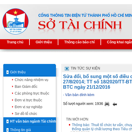
Trang chủ
Giới thiệu
Thông cáo báo chí
Công khai ngâ
TIN TỨC SỰ KIỆN
Giới thiệu
Sửa đổi, bổ sung một số điều
Chức năng nhiệm vụ
27/8/2014; TT số 18/2020/TT-B
Ban Giám đốc
BTC ngày 21/12/2016
Các phòng trực thuộc
- Văn bản đính kèm
Đơn vị trực thuộc
Số lượt người xem: 1936
Đơn vị sự nghiệp
Sơ đồ tổ chức
TIN MỚI HƠN
HT văn bản ngành Tài chính
Thông báo: Thuê tổ chức tư vấn, chuy
thống quản lý chất lượng theo Tiêu 
Thông tin giá