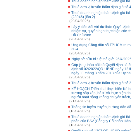
Thuê doanh nghiệp thẩm định giá tài 
Thuê đơn vị tư vấn thẩm định giá số
Thuê doanh nghiệp thẩm định giá tài 
(23946) (lần 2)
(29/04/2025)
Lấy ý kiến đối với dự thảo Quyết đị
nhiệm vụ, quyền hạn thực hiện các c
Hồ Chí Minh.
(28/04/2025)
Ứng dụng Công dân số TP.HCM ra mắt
30/4
(26/04/2025)
Ngày sở hữu trí tuệ thế giới 26/4/202
Góp ý dự thảo bãi bỏ Quyết định số
định số 02/2022/QĐ-UBND ngày 12 t
ngày 11 tháng 3 năm 2013 của Ủy b
(23/04/2025)
Thuê đơn vị tư vấn thẩm định giá số 3
KẾ HOẠCH Triển khai thực hiện Kế h
trương sắp xếp, bố trí và thực hiện c
người hoạt động không chuyên trách,
(21/04/2025)
Thông tin tuyên truyền, hướng dẫn đă
(18/04/2025)
Thuê doanh nghiệp thẩm định giá tài s
phần của BAV (Công ty Cổ phần Hàng 
(18/04/2025)