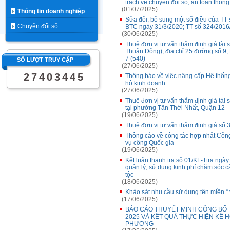
trách về chuyển đổi số, an toàn thôn
(01/07/2025)
Thông tin doanh nghiệp
Sửa đổi, bổ sung một số điều của TT
Chuyển đổi số
BTC ngày 31/3/2020; TT số 324/2016
(30/06/2025)
Thuê đơn vị tư vấn thẩm định giá tài
Thuận Đông), địa chỉ 25 đường số 
7 (540)
SỐ LƯỢT TRUY CẬP
(27/06/2025)
2
7
4
0
3
4
4
5
Thông báo về việc nâng cấp Hệ thống 
hộ kinh doanh
(27/06/2025)
Thuê đơn vị tư vấn thẩm định giá tài 
tại phường Tân Thới Nhất, Quận 12
(19/06/2025)
Thuê đơn vị tư vấn thẩm định giá số 
Thông cáo về công tác hợp nhất Cổn
vụ công Quốc gia
(19/06/2025)
Kết luận thanh tra số 01/KL-Ttra ngày
quản lý, sử dụng kinh phí chăm sóc c
tộc
(18/06/2025)
Khảo sát nhu cầu sử dụng tên miền “
(17/06/2025)
BÁO CÁO THUYẾT MINH CÔNG BỐ T
2025 VÀ KẾT QUẢ THỰC HIỆN KẾ 
PHƯƠNG