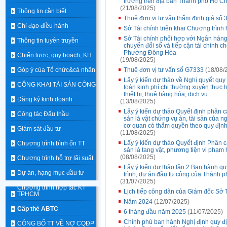
trường trên địa bàn Thành phố Hồ C
(21/08/2025)
Thông tin cần biết
Thuê đơn vị tư vấn thẩm định giá số 
Chỉ đạo điều hành
Sở Tài chính triển khai Chương trình
Sở Tài chính phối hợp với Ngân hàn
Thông tin tuyên truyền
chuyển đổi số và tiếp cận tài chính 
Phường Đông Hòa
Chiến lược, quy hoạch, KH
(19/08/2025)
Góp ý của Tổ chức&cá nhân
Thuê đơn vị tư vấn số G7333
(18/08/
Lấy ý kiến dự thảo về Nghị quyết qu
CÔNG KHAI TÀI SẢN CÔNG
toán kinh phí chi thường xuyên thực h
thiết bị; thuê hàng hóa, dịch vụ...
Đăng ký kinh doanh
(13/08/2025)
Lấy ý kiến dự thảo Quyết định phân c
Công tác Đấu thầu
sản là vật chứng vụ án, tài sản của ng
cơ quan có thẩm quyền theo quy địn
Giám sát đầu tư
(11/08/2025)
Lấy ý kiến dự thảo Quyết định Phân c
Chương trình bình ổn TT
sản là tang vật, phương tiện vi phạm 
(08/08/2025)
Chương trình hỗ trợ lãi suất
Lấy ý kiến dự thảo lần 2 Ban hành q
Dự án, hạng mục đầu tư
trình, dự án đầu tư công của Thành 
(31/07/2025)
Chương trình hợp tác KT
Lịch tiếp công dân của Giám đốc Sở 
TPHCM
Năm 2024
(12/07/2025)
Cấp thẻ ABTC
6 tháng đầu năm 2025
(11/07/2025)
Chính phủ ban hành Nghị định quy đị
CÔNG BỐ TT VỀ NỢ CQĐP