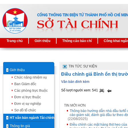
Trang chủ
Giới thiệu
Thông cáo báo chí
Công khai ngâ
TIN TỨC SỰ KIỆN
Giới thiệu
Điều chỉnh giá Bình ổn thị trư
Chức năng nhiệm vụ
Văn bản đính kèm
Ban Giám đốc
Số lượt người xem: 541
Các phòng trực thuộc
Đơn vị trực thuộc
Đơn vị sự nghiệp
TIN MỚI HƠN
Sơ đồ tổ chức
Thông báo hướng dẫn nhà đầu tư/tổ c
cáo giám sát, đánh giá đầu tư theo đ
HT văn bản ngành Tài chính
(22/08/2025)
Điều chỉnh các mặt hàng thịt heo của
Thông tin giá