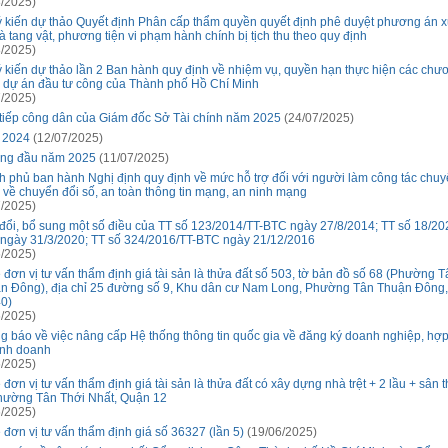
/2025)
ý kiến dự thảo Quyết định Phân cấp thẩm quyền quyết định phê duyệt phương án xử
à tang vật, phương tiện vi phạm hành chính bị tịch thu theo quy định
/2025)
ý kiến dự thảo lần 2 Ban hành quy định về nhiệm vụ, quyền hạn thực hiện các chư
h, dự án đầu tư công của Thành phố Hồ Chí Minh
/2025)
 tiếp công dân của Giám đốc Sở Tài chính năm 2025
(24/07/2025)
 2024
(12/07/2025)
áng đầu năm 2025
(11/07/2025)
h phủ ban hành Nghị định quy định về mức hỗ trợ đối với người làm công tác chu
h về chuyển đổi số, an toàn thông tin mạng, an ninh mạng
/2025)
đổi, bổ sung một số điều của TT số 123/2014/TT-BTC ngày 27/8/2014; TT số 18/20
ngày 31/3/2020; TT số 324/2016/TT-BTC ngày 21/12/2016
/2025)
 đơn vị tư vấn thẩm định giá tài sản là thửa đất số 503, tờ bản đồ số 68 (Phường T
n Đông), địa chỉ 25 đường số 9, Khu dân cư Nam Long, Phường Tân Thuận Đông
40)
/2025)
g báo về việc nâng cấp Hệ thống thông tin quốc gia về đăng ký doanh nghiệp, hợp 
inh doanh
/2025)
 đơn vị tư vấn thẩm định giá tài sản là thửa đất có xây dựng nhà trệt + 2 lầu + sân
phường Tân Thới Nhất, Quận 12
/2025)
 đơn vị tư vấn thẩm định giá số 36327 (lần 5)
(19/06/2025)