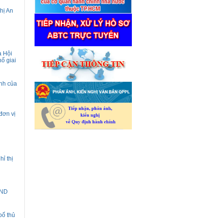
thị An
a Hội
ố giai
ịnh của
đơn vị
ỉ thị
ĐND
bố thủ