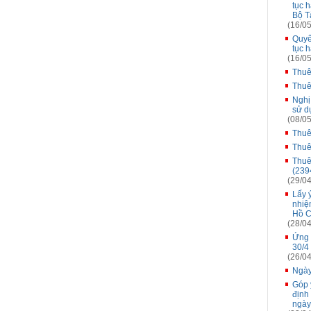
tục 
Bộ T
(16/05
Quyế
tục 
(16/05
Thuê
Thuê
Nghị
sử d
(08/05
Thuê
Thuê
Thuê
(2394
(29/04
Lấy 
nhiệ
Hồ C
(28/04
Ứng 
30/4
(26/04
Ngày
Góp 
định
ngày