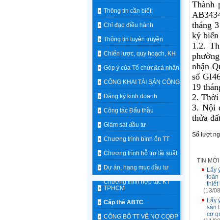
Thành 
Thông tin cần biết
AB3434
tháng 3
Chỉ đạo điều hành
ký biến
Thông tin tuyên truyền
1.2. Th
Chiến lược, quy hoạch, KH
phường
nhận Qu
Góp ý của Tổ chức&cá nhân
số GI4
CÔNG KHAI TÀI SẢN CÔNG
19 thán
2. Thời
Đăng ký kinh doanh
3. Nội 
Công tác Đấu thầu
thửa đấ
Giám sát đầu tư
Số lượt n
Chương trình bình ổn TT
Chương trình hỗ trợ lãi suất
TIN MỚ
Dự án, hạng mục đầu tư
Lấy 
toán
Chương trình hợp tác KT
thiết
TPHCM
(13/08
Lấy 
Cấp thẻ ABTC
sản l
cơ q
CÔNG BỐ TT VỀ NỢ CQĐP