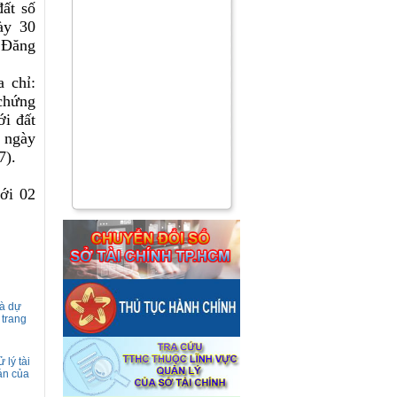
ất số
ày 30
 Đăng
a chỉ:
chứng
ới đất
 ngày
7).
với 02
và dự
 trang
 lý tài
 án của