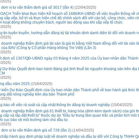
/2025)
 đơn vị tư vấn thẩm định giá số 3017 (lần 4)
(22/04/2025)
OẠCH Triển khai thực hiện Kế hoạch số 1686/KH-UBND về việc truyền thông về c
ng sắp xếp, bố trí và thực hiện chế độ chính sách đối với cán bộ, công chức, viên c
i hoạt động không chuyên trách, người lao động sau khi sắp xếp tổ chức
/2025)
g tin tuyên truyền, hướng dẫn đăng ký tài khoản định danh điện tử đối với doanh 
/2025)
 doanh nghiệp thẩm định giá tài sản là giá trị bằng Việt Nam đồng đối với tài sản l
 của BAV (Công ty Cổ phần Hàng không Tre Việt) (Lần 3)
/2025)
t định số 1307/QĐ-UBND ngày 03 tháng 4 năm 2025 của Ủy ban nhân dân Thành
/2025)
ý Dự thảo Quyết định ban hành Bảng giá tính thuế tài nguyên khoáng sản trên địa
CM
/2025)
áng đầu năm 2025
(15/04/2025)
ý kiến Dự thảo Quyết định của Ủy ban nhân dân Thành phố về ban hành giá thóc t
ụng đất nông nghiệp trên địa bàn Thành phố
/2025)
g báo về việc rà soát và cập nhật thông tin đăng ký doanh nghiệp
(15/04/2025)
 doanh nghiệp thẩm định giá 61 thiết bị, hàng hóa (đính kèm danh sách) của gói t
 cấp và lắp đặt thiết bị” thuộc dự án “Đầu tư trung tâm quan trắc và phân tích môi 
hi cục bảo vệ môi trường làm chủ đầu tư.
/2025)
 đơn vị tư vấn thẩm định giá số 728 (lần 2)
(14/04/2025)
 chấp hành quy định pháp luật về doanh nghiệp và đầu tư đối với Công ty TNHH Q