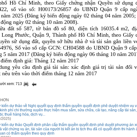
phố Hồ Chí Minh, theo Giấy chứng nhận Quyền sử dụng đ
22, số vào sổ: H00173/26857 do UBND Quận 9 cấp ng
 năm 2025 (Đăng ký biến động ngày 02 tháng 04 năm 2005;
 động ngày 02 tháng 10 năm 2008).
ửa đất số 587, tờ bản đồ số 80, diện tích 16035.4 m2, đị
 Long Phước, Quận 9, Thành phố Hồ Chí Minh, theo Giấy 
yền sử dụng đất, quyền sở hữu nhà ở và tài sản gắn liền v
64976, Số vào sổ cấp GCN: CH04588 do UBND Quận 9 cấp
g 5 năm 2017 (Đăng ký biến động ngày 06 tháng 10 năm 201
 điểm định giá: Tháng 12 năm 2017
dung yêu cầu định giá tài sản: xác định giá trị tài sản đối 
t nêu trên vào thời điểm tháng 12 năm 2017
gười xem: 713
I HƠN
ý kiến dự thảo về Nghị quyết quy định thẩm quyền quyết định phê duyệt nhiệm vụ 
 kinh phí chi thường xuyên thực hiện mua sắm, sửa chữa, cải tạo, nâng cấp tài sản,
 bị; thuê hàng hóa, dịch vụ...
/2025)
ý kiến dự thảo Quyết định phân cấp thẩm quyền quyết định phê duyệt phương án xử
à vật chứng vụ án, tài sản của người bị kết án bị tịch thu đã có quyết định thi hành
uan có thẩm quyền theo quy định