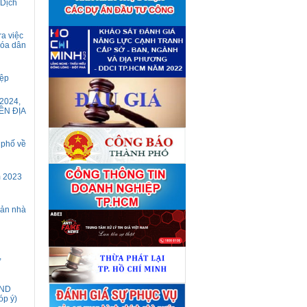
 Dịch
giá tài sản theo 09 Yêu cầu
định giá tài sản
(04/08)
Quyết định số 4489/QĐ-
■
UBND ngày 21 tháng 7 năm
ra việc
2026 của Ủy ban nhân dân
hóa dân
Thành phố về việc công bố
danh mục thủ tục hành chính
bị bãi bỏ lĩnh vực Công nghệ
iệp
thông tin thuộc phạm vi chức
năng quản lý của Sở Tài
2024,
chính
(27/07)
ỀN ĐỊA
Quyết định số 4477/QĐ-
■
UBND ngày 20 tháng 7 năm
2026 của Ủy ban nhân dân
 phố về
Thành phố về việc công bố
danh mục thủ tục hành chính
nội bộ mới ban hành lĩnh vực
Công nghệ thông tin thuộc
m 2023
phạm vi chức năng quản lý
của Sở Tài chính
(27/07)
Thuê đơn vị tư vấn thẩm định
■
sản nhà
giá số C45701 (lần 2)
(27/07)
Thuê đơn vị tư vấn thẩm định
■
giá số 38965
(27/07)
,
ĐND
óp ý)