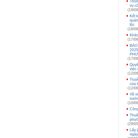
Thôn
vụ c
(19/06
Kết 
quản
tộc
(18/06
Khảo
(17/06
BÁO
202
PH
(17/06
Quyế
việc
(12/06
Truy
của 
(12/06
Về v
nướ
(10/06
Công
Thuê
phườ
(29/05
Lấy 
ngày