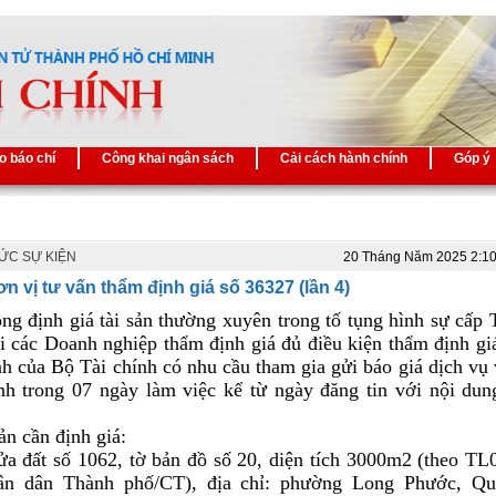
o báo chí
Công khai ngân sách
Cải cách hành chính
Góp ý
TỨC SỰ KIỆN
20 Tháng Năm 2025 2:1
n vị tư vấn thẩm định giá số 36327 (lần 4)
ng định giá tài sản thường xuyên trong tố tụng hình sự cấp
 các Doanh nghiệp thẩm định giá đủ điều kiện thẩm định gi
h của Bộ Tài chính có nhu cầu tham gia gửi báo giá dịch vụ
nh trong 07 ngày làm việc kể từ ngày đăng tin với nội du
ản cần định giá:
ửa đất số 1062, tờ bản đồ số 20, diện tích 3000m2 (theo T
ân dân Thành phố/CT), địa chỉ: phường Long Phước, Qu