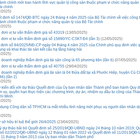
hành chính mới ban hành lĩnh vực quản lý công sản thuộc phạm vi chức năng quản 
ài chính
/2025)
t định số 1474/QĐ-BTC ngày 24 tháng 4 năm 2025 của Bộ Tài chính về việc công 
hành chính thuộc phạm vi chức năng quản lý của Bộ Tài chính
/2025)
 đơn vị tư vấn thẩm định giá số 43319
(13/05/2025)
 đơn vị tư vấn thẩm định giá số 15890/YC-CSKT-Đ4 (lần 3)
(12/05/2025)
 định số 84/2025/NĐ-CP ngày 04 tháng 4 năm 2025 của Chính phủ quy định việc q
ụng và khai thác tài sản kết cấu hạ tầng hàng hải
/2025)
 doanh nghiệp thẩm định giá tài sản công là 65 phương tiện (lần 6)
(07/05/2025)
 đơn vị tư vấn thẩm định giá số 40755
(29/04/2025)
 doanh nghiệp thẩm định giá tài sản là 04 thửa đất tại xã Phước Hiệp, huyện Củ C
6) (lần 2)
/2025)
ý kiến đối với dự thảo Quyết định của Ủy ban nhân dân Thành phố ban hành Quy đ
m vụ, quyền hạn thực hiện các chương trình, dự án, nhiệm vụ đầu tư công của Th
hí Minh.
/2025)
dụng Công dân số TP.HCM ra mắt nhiều tính năng mới phục vụ người dân nhân dịp
/2025)
 sở hữu trí tuệ thế giới 26/4/2025
(23/04/2025)
ý dự thảo bãi bỏ Quyết định số 25/2019/QĐ-UBND ngày 24 tháng 10 năm 2019; Q
 số 02/2022/QĐ-UBND ngày 12 tháng 01 năm 2022 và Quyết định số 11/2013/QĐ
 11 tháng 3 năm 2013 của Ủy ban nhân dân Thành phố