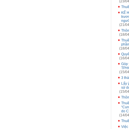
(23/04
Thuê
KẾ H
trươ
ngườ
(21/04
Thôn
(18/04
Thuê
phần
(18/04
Quyế
(16/04
Góp 
TPH
(15/04
3 th
Lấy 
sử d
(15/04
Thôn
Thuê
“Cung
do C
(14/04
Thuê
Việc