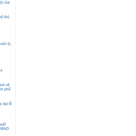
lý của
bố thủ
uản lý,
hi
ịnh về
ành phố
 đại lễ
uyết
-UBND