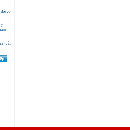
 đối với
 định
 năm
22 (bắt