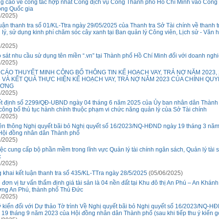
g cáo về công tác hợp nhất Cổng dịch vụ Công Thành phố Hồ Chí Minh vào Cổng
ông Quốc gia
/2025)
luận thanh tra số 01/KL-Ttra ngày 29/05/2025 của Thanh tra Sở Tài chính về thanh t
 lý, sử dụng kinh phí chăm sóc cây xanh tại Ban quản lý Công viên, Lịch sử - Văn 
/2025)
 sát nhu cầu sử dụng tên miền “.vn” tại Thành phố Hồ Chí Minh đối với doanh ngh
/2025)
 CÁO THUYẾT MINH CÔNG BỐ THÔNG TIN KẾ HOẠCH VAY, TRẢ NỢ NĂM 2023, 
5 VÀ KẾT QUẢ THỰC HIỆN KẾ HOẠCH VAY, TRẢ NỢ NĂM 2023 CỦA CHÍNH QUY
ƯƠNG
/2025)
t định số 2299/QĐ-UBND ngày 04 tháng 6 năm 2025 của Ủy ban nhân dân Thành
 công bố thủ tục hành chính thuộc phạm vi chức năng quản lý của Sở Tài chính
/2025)
ền thông Nghị quyết bãi bỏ Nghị quyết số 16/2023/NQ-HĐND ngày 19 tháng 3 nă
Hội đồng nhân dân Thành phố
/2025)
iệc cung cấp bộ phần mềm trong lĩnh vực Quản lý tài chính ngân sách, Quản lý tài 
c
/2025)
 khai kết luận thanh tra số 435/KL-TTra ngày 28/5/2025
(05/06/2025)
 đơn vị tư vấn thẩm định giá tài sản là 04 nền đất tại Khu đô thị An Phú – An Khánh
ng An Phú, thành phố Thủ Đức
/2025)
ý kiến đối với Dự thảo Tờ trình Về Nghị quyết bãi bỏ Nghị quyết số 16/2023/NQ-H
 19 tháng 9 năm 2023 của Hội đồng nhân dân Thành phố (sau khi tiếp thu ý kiến g