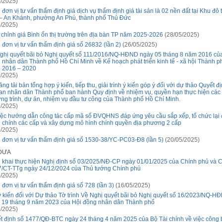
/2025)
đơn vị tư vấn thẩm định giá dịch vụ thẩm định giá tài sản là 02 nền đất tại Khu đô 
– An Khánh, phường An Phú, thành phố Thủ Đức
/2025)
 chỉnh giá Bình ổn thị trường trên địa bàn TP năm 2025-2026
(28/05/2025)
 đơn vị tư vấn thẩm định giá số 26832 (lần 2)
(26/05/2025)
ghị quyết bãi bỏ Nghị quyết số 111/2016/NQ-HĐND ngày 05 tháng 8 năm 2016 củ
 nhân dân Thành phố Hồ Chí Minh về Kế hoạch phát triển kinh tế - xã hội Thành ph
 2016 – 2020
/2025)
ng tải bản tổng hợp ý kiến, tiếp thu, giải trình ý kiến góp ý đối với dự thảo Quyết đ
an nhân dân Thành phố ban hành Quy định về nhiệm vụ, quyền hạn thực hiện các
ng trình, dự án, nhiệm vụ đầu tư công của Thành phố Hồ Chí Minh.
/2025)
iệc hướng dẫn công tác cấp mã số ĐVQHNS đáp ứng yêu cầu sắp xếp, tổ chức lại 
 chính các cấp và xây dựng mô hình chính quyền địa phương 2 cấp
/2025)
 đơn vị tư vấn thẩm định giá số 1530-38/YC-PC03-Đ8 (lần 5)
(20/05/2025)
 ĐƯA
n khai thực hiện Nghị định số 03/2025/NĐ-CP ngày 01/01/2025 của Chính phủ và Ch
7/CT-TTg ngày 24/12/2024 của Thủ tướng Chính phủ
/2025)
 đơn vị tư vấn thẩm định giá số 728 (lần 3)
(16/05/2025)
ý kiến đối với Dự thảo Tờ trình Về Nghị quyết bãi bỏ Nghị quyết số 16/2023/NQ-H
 19 tháng 9 năm 2023 của Hội đồng nhân dân Thành phố
/2025)
t định số 1477/QĐ-BTC ngày 24 tháng 4 năm 2025 của Bộ Tài chính về việc công 