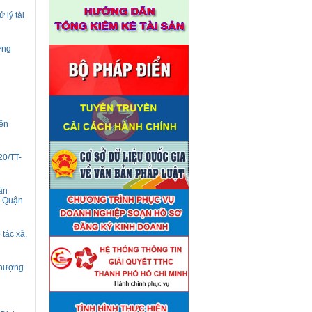
 lý tài
ơng
yên
20/TT-
ân
, Quận
tác xã,
 thượng
Thuê đơn vị tư vấn thẩm định
■