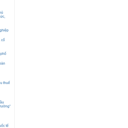
hủ
hức,
nghiệp
à cổ
 phố
 bàn
hu thuế
hầu
trường”
uốc tế