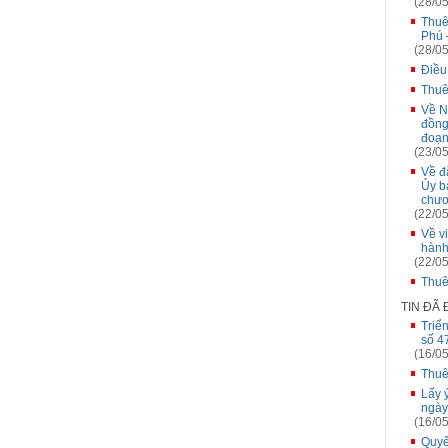
(28/05
Thuê 
Phú 
(28/05
Điều
Thuê
Về N
đồng
đoạn
(23/05
Về đă
Ủy b
chươ
(22/05
Về v
hành
(22/05
Thuê
TIN ĐÃ
Triể
số 4
(16/05
Thuê
Lấy 
ngày
(16/05
Quyế