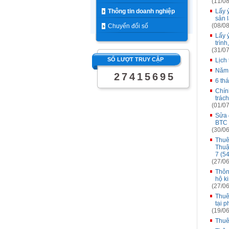
(11/08
Thông tin doanh nghiệp
Lấy 
sản l
(08/08
Chuyển đổi số
Lấy 
trìn
(31/07
SỐ LƯỢT TRUY CẬP
Lịch
Năm
2
7
4
1
5
6
9
5
6 th
Chín
trác
(01/07
Sửa 
BTC 
(30/06
Thuê
Thuậ
7 (5
(27/06
Thôn
hộ k
(27/06
Thuê
tại 
(19/06
Thuê