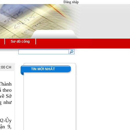
Đăng nhập
Sơ đồ cổng
0:00 CH
TIN MỚI NHẤT
 Thành
á theo
 về Sở
ng như
L02-Ủy
ận 9,