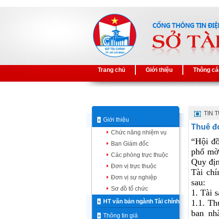
Trang chủ
Giới thiệu
Thông cá
TIN 
Giới thiệu
Thuê đơ
Chức năng nhiệm vụ
“Hội đồ
Ban Giám đốc
phố mời
Các phòng trực thuộc
Quy địn
Đơn vị trực thuộc
Tài chí
Đơn vị sự nghiệp
sau:
Sơ đồ tổ chức
1. Tài s
HT văn bản ngành Tài chính
1.1. Th
ban nh
Thông tin giá