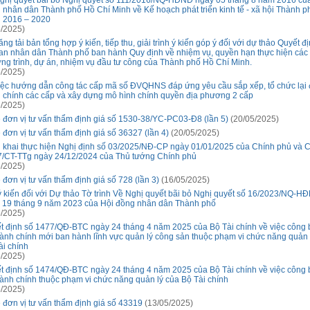
ghị quyết bãi bỏ Nghị quyết số 111/2016/NQ-HĐND ngày 05 tháng 8 năm 2016 củ
 nhân dân Thành phố Hồ Chí Minh về Kế hoạch phát triển kinh tế - xã hội Thành ph
 2016 – 2020
/2025)
ng tải bản tổng hợp ý kiến, tiếp thu, giải trình ý kiến góp ý đối với dự thảo Quyết đ
an nhân dân Thành phố ban hành Quy định về nhiệm vụ, quyền hạn thực hiện các
ng trình, dự án, nhiệm vụ đầu tư công của Thành phố Hồ Chí Minh.
/2025)
iệc hướng dẫn công tác cấp mã số ĐVQHNS đáp ứng yêu cầu sắp xếp, tổ chức lại 
 chính các cấp và xây dựng mô hình chính quyền địa phương 2 cấp
/2025)
 đơn vị tư vấn thẩm định giá số 1530-38/YC-PC03-Đ8 (lần 5)
(20/05/2025)
 đơn vị tư vấn thẩm định giá số 36327 (lần 4)
(20/05/2025)
n khai thực hiện Nghị định số 03/2025/NĐ-CP ngày 01/01/2025 của Chính phủ và Ch
7/CT-TTg ngày 24/12/2024 của Thủ tướng Chính phủ
/2025)
 đơn vị tư vấn thẩm định giá số 728 (lần 3)
(16/05/2025)
ý kiến đối với Dự thảo Tờ trình Về Nghị quyết bãi bỏ Nghị quyết số 16/2023/NQ-H
 19 tháng 9 năm 2023 của Hội đồng nhân dân Thành phố
/2025)
t định số 1477/QĐ-BTC ngày 24 tháng 4 năm 2025 của Bộ Tài chính về việc công 
hành chính mới ban hành lĩnh vực quản lý công sản thuộc phạm vi chức năng quản 
ài chính
/2025)
t định số 1474/QĐ-BTC ngày 24 tháng 4 năm 2025 của Bộ Tài chính về việc công 
hành chính thuộc phạm vi chức năng quản lý của Bộ Tài chính
/2025)
 đơn vị tư vấn thẩm định giá số 43319
(13/05/2025)