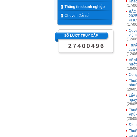
Khảo
(17/06
Thông tin doanh nghiệp
BÁO
Chuyển đổi số
202
PH
(17/06
Quyế
việc
SỐ LƯỢT TRUY CẬP
(12/06
2
7
4
0
0
4
9
6
Truy
của 
(12/06
Về v
nướ
(10/06
Công
Thuê
phườ
(29/05
Lấy 
ngày
(28/05
Thuê 
Phú 
(28/05
Điều
Thuê