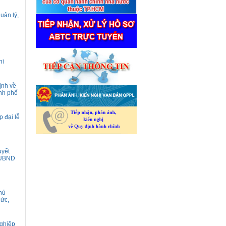
uản lý,
hi
ịnh về
ành phố
 đại lễ
uyết
-UBND
hủ
hức,
nghiệp