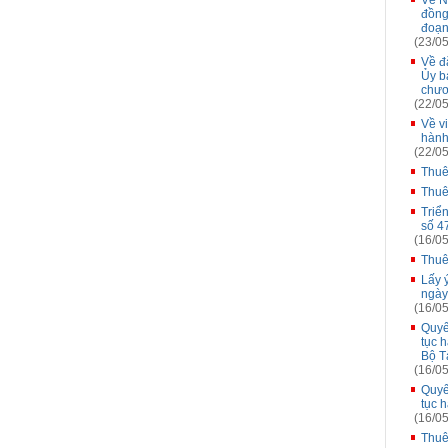
Về N
đồng
đoạn
(23/05
Về đă
Ủy b
chươ
(22/05
Về v
hành
(22/05
Thuê
Thuê
Triể
số 4
(16/05
Thuê
Lấy 
ngày
(16/05
Quyế
tục 
Bộ T
(16/05
Quyế
tục 
(16/05
Thuê