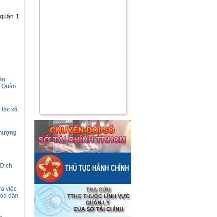
 quận 1
ân
, Quận
tác xã,
 thượng
 Dịch
ra việc
hóa dân