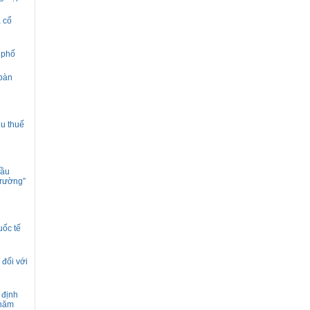
à cổ
 phố
 bàn
hu thuế
hầu
trường”
uốc tế
 đối với
 định
 năm