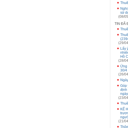
Thuê
Nghị
sử d
(08/05
TIN ĐÃ
Thuê
Thuê
(2394
(29/04
Lấy 
nhiệ
Hồ C
(28/04
Ứng 
30/4
(26/04
Ngày
Góp 
định
ngày
(23/04
Thuê
KẾ H
trươ
ngườ
(21/04
Thôn