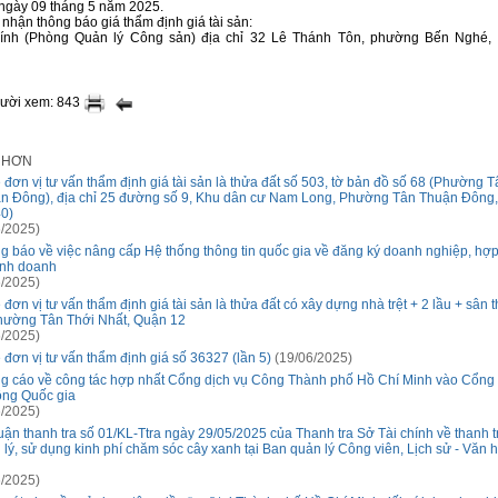
 ngày 09 tháng 5 năm 2025.
p nhận thông báo giá thẩm định giá tài sản:
hính (Phòng Quản lý Công sản) địa chỉ 32 Lê Thánh Tôn, phường Bến Nghé,
gười xem: 843
I HƠN
 đơn vị tư vấn thẩm định giá tài sản là thửa đất số 503, tờ bản đồ số 68 (Phường T
n Đông), địa chỉ 25 đường số 9, Khu dân cư Nam Long, Phường Tân Thuận Đông
40)
/2025)
g báo về việc nâng cấp Hệ thống thông tin quốc gia về đăng ký doanh nghiệp, hợp 
inh doanh
/2025)
 đơn vị tư vấn thẩm định giá tài sản là thửa đất có xây dựng nhà trệt + 2 lầu + sân
phường Tân Thới Nhất, Quận 12
/2025)
 đơn vị tư vấn thẩm định giá số 36327 (lần 5)
(19/06/2025)
g cáo về công tác hợp nhất Cổng dịch vụ Công Thành phố Hồ Chí Minh vào Cổng
ông Quốc gia
/2025)
luận thanh tra số 01/KL-Ttra ngày 29/05/2025 của Thanh tra Sở Tài chính về thanh t
 lý, sử dụng kinh phí chăm sóc cây xanh tại Ban quản lý Công viên, Lịch sử - Văn 
/2025)