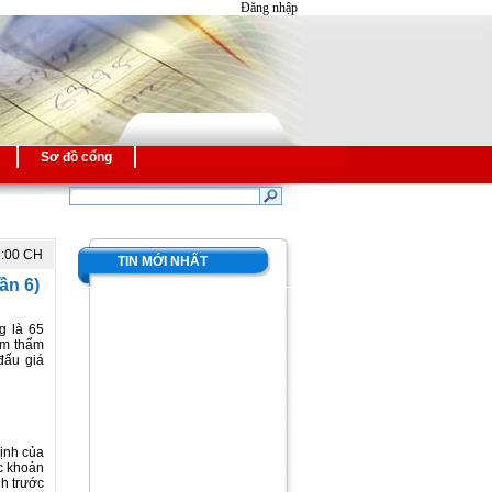
Đăng nhập
Sơ đồ cổng
5:00 CH
TIN MỚI NHẤT
ần 6)
g là 65
iểm thẩm
đấu giá
ịnh của
ác khoản
nh trước