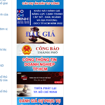
a Hội
giá tài sản theo 09 Yêu cầu
ố giai
định giá tài sản
(04/08)
Quyết định số 4489/QĐ-
■
UBND ngày 21 tháng 7 năm
ịnh của
2026 của Ủy ban nhân dân
Thành phố về việc công bố
danh mục thủ tục hành chính
bị bãi bỏ lĩnh vực Công nghệ
thông tin thuộc phạm vi chức
đơn vị
năng quản lý của Sở Tài
chính
(27/07)
Quyết định số 4477/QĐ-
■
UBND ngày 20 tháng 7 năm
2026 của Ủy ban nhân dân
ỉ thị
Thành phố về việc công bố
danh mục thủ tục hành chính
nội bộ mới ban hành lĩnh vực
Công nghệ thông tin thuộc
phạm vi chức năng quản lý
ĐND
của Sở Tài chính
(27/07)
Thuê đơn vị tư vấn thẩm định
■
giá số C45701 (lần 2)
bố thủ
(27/07)
lý của
Thuê đơn vị tư vấn thẩm định
■
giá số 38965
(27/07)
bố thủ