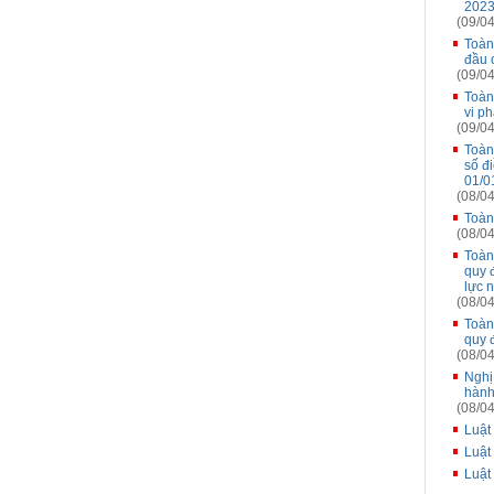
2023
(09/04
Toàn
đầu 
(09/04
Toàn
vi p
(09/04
Toàn
số đ
01/0
(08/04
Toàn
(08/04
Toàn
quy 
lực 
(08/04
Toàn
quy 
(08/04
Nghị
hành
(08/04
Luật
Luật
Luật