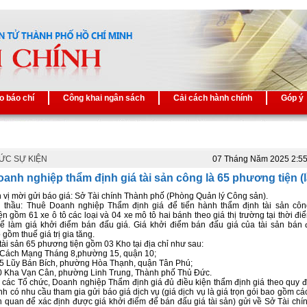
o báo chí
Công khai ngân sách
Cải cách hành chính
Góp ý
TỨC SỰ KIỆN
07 Tháng Năm 2025 2:5
anh nghiệp thẩm định giá tài sản công là 65 phương tiện (l
 vị mời gửi báo giá: Sở Tài chính Thành phố (Phòng Quản lý Công sản).
i thầu: Thuê Doanh nghiệp Thẩm định giá để tiến hành thẩm định tài sản côn
n gồm 61 xe ô tô các loại và 04 xe mô tô hai bánh theo giá thị trường tại thời đ
để làm giá khởi điểm bán đấu giá. Giá khởi điểm bán đấu giá của tài sản bán 
gồm thuế giá trị gia tăng.
tài sản 65 phương tiện gồm 03 Kho tại địa chỉ như sau:
 Cách Mạng Tháng 8,phường 15, quận 10;
/5 Lũy Bán Bích, phường Hòa Thạnh, quận Tân Phú;
0 Kha Vạn Cân, phường Linh Trung, Thành phố Thủ Đức.
ị các Tổ chức, Doanh nghiệp Thẩm định giá đủ điều kiện thẩm định giá theo quy đ
nh có nhu cầu tham gia gửi báo giá dịch vụ (giá dịch vụ là giá trọn gói bao gồm c
ên quan để xác định được giá khởi điểm để bán đấu giá tài sản) gửi về Sở Tài chí