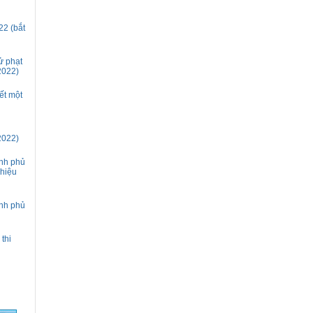
22 (bắt
ử phạt
2022)
ết một
2022)
ính phủ
 hiệu
ính phủ
thi