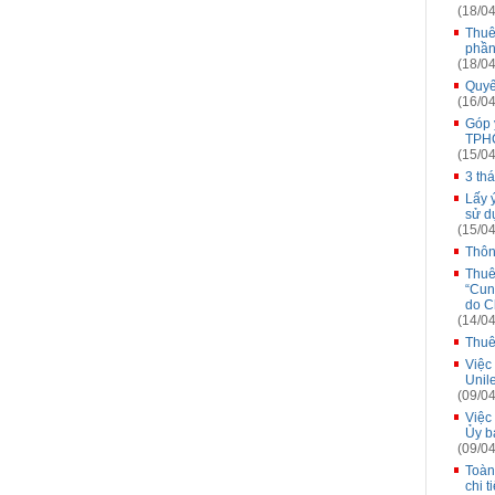
(18/04
Thuê
phần
(18/04
Quyế
(16/04
Góp 
TPH
(15/04
3 th
Lấy 
sử d
(15/04
Thôn
Thuê
“Cung
do C
(14/04
Thuê
Việc
Unil
(09/04
Việc
Ủy b
(09/04
Toàn
chi t