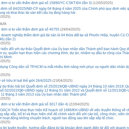
 đơn vị tư vấn thẩm định giá số 15890/YC-CSKT-Đ4 (lần 3)
(12/05/2025)
 định số 84/2025/NĐ-CP ngày 04 tháng 4 năm 2025 của Chính phủ quy định việc q
ụng và khai thác tài sản kết cấu hạ tầng hàng hải
/2025)
 ĐƯA
 đơn vị tư vấn thẩm định giá số 40755
(29/04/2025)
 doanh nghiệp thẩm định giá tài sản là 04 thửa đất tại xã Phước Hiệp, huyện Củ C
6) (lần 2)
/2025)
ý kiến đối với dự thảo Quyết định của Ủy ban nhân dân Thành phố ban hành Quy đ
m vụ, quyền hạn thực hiện các chương trình, dự án, nhiệm vụ đầu tư công của Th
hí Minh.
/2025)
dụng Công dân số TP.HCM ra mắt nhiều tính năng mới phục vụ người dân nhân dịp
/2025)
 sở hữu trí tuệ thế giới 26/4/2025
(23/04/2025)
ý dự thảo bãi bỏ Quyết định số 25/2019/QĐ-UBND ngày 24 tháng 10 năm 2019; Q
 số 02/2022/QĐ-UBND ngày 12 tháng 01 năm 2022 và Quyết định số 11/2013/QĐ
 11 tháng 3 năm 2013 của Ủy ban nhân dân Thành phố
/2025)
 đơn vị tư vấn thẩm định giá số 3017 (lần 4)
(22/04/2025)
OẠCH Triển khai thực hiện Kế hoạch số 1686/KH-UBND về việc truyền thông về c
ng sắp xếp, bố trí và thực hiện chế độ chính sách đối với cán bộ, công chức, viên c
i hoạt động không chuyên trách, người lao động sau khi sắp xếp tổ chức
/2025)
g tin tuyên truyền, hướng dẫn đăng ký tài khoản định danh điện tử đối với doanh 