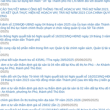
 sát nhu cầu sử dụng tên miền “.vn” tại Thành phố Hồ Chí Minh đối với doanh ngh
/2025)
 CÁO THUYẾT MINH CÔNG BỐ THÔNG TIN KẾ HOẠCH VAY, TRẢ NỢ NĂM 2023, 
5 VÀ KẾT QUẢ THỰC HIỆN KẾ HOẠCH VAY, TRẢ NỢ NĂM 2023 CỦA CHÍNH QUY
ƯƠNG
/2025)
t định số 2299/QĐ-UBND ngày 04 tháng 6 năm 2025 của Ủy ban nhân dân Thành
 công bố thủ tục hành chính thuộc phạm vi chức năng quản lý của Sở Tài chính
/2025)
ền thông Nghị quyết bãi bỏ Nghị quyết số 16/2023/NQ-HĐND ngày 19 tháng 3 nă
Hội đồng nhân dân Thành phố
/2025)
iệc cung cấp bộ phần mềm trong lĩnh vực Quản lý tài chính ngân sách, Quản lý tài 
c
/2025)
 khai kết luận thanh tra số 435/KL-TTra ngày 28/5/2025
(05/06/2025)
 đơn vị tư vấn thẩm định giá tài sản là 04 nền đất tại Khu đô thị An Phú – An Khánh
ng An Phú, thành phố Thủ Đức
/2025)
ý kiến đối với Dự thảo Tờ trình Về Nghị quyết bãi bỏ Nghị quyết số 16/2023/NQ-H
 19 tháng 9 năm 2023 của Hội đồng nhân dân Thành phố (sau khi tiếp thu ý kiến g
/2025)
đơn vị tư vấn thẩm định giá dịch vụ thẩm định giá tài sản là 02 nền đất tại Khu đô 
– An Khánh, phường An Phú, thành phố Thủ Đức
/2025)
 chỉnh giá Bình ổn thị trường trên địa bàn TP năm 2025-2026
(28/05/2025)
 đơn vị tư vấn thẩm định giá số 26832 (lần 2)
(26/05/2025)