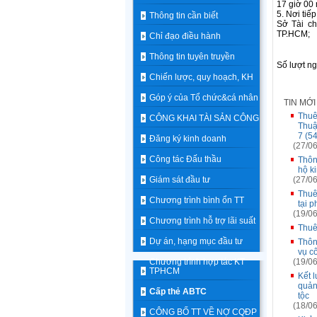
17 giờ 00
5. Nơi tiế
Thông tin cần biết
Sở Tài c
TP.HCM;
Chỉ đạo điều hành
Thông tin tuyên truyền
Số lượt n
Chiến lược, quy hoạch, KH
Góp ý của Tổ chức&cá nhân
TIN MỚ
Thuê
CÔNG KHAI TÀI SẢN CÔNG
Thuậ
7 (5
Đăng ký kinh doanh
(27/06
Công tác Đấu thầu
Thôn
hộ k
Giám sát đầu tư
(27/06
Thuê
Chương trình bình ổn TT
tại 
(19/06
Chương trình hỗ trợ lãi suất
Thuê
Dự án, hạng mục đầu tư
Thôn
vụ c
Chương trình hợp tác KT
(19/06
TPHCM
Kết 
quản
Cấp thẻ ABTC
tộc
(18/06
CÔNG BỐ TT VỀ NỢ CQĐP