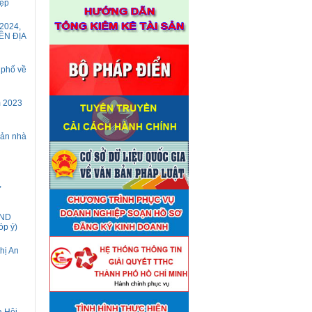
iệp
2024,
ỀN ĐỊA
 phố về
m 2023
sản nhà
,
ĐND
óp ý)
thị An
Thuê đơn vị tư vấn thẩm định
■