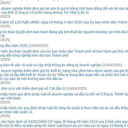
/2025)
 doanh nghiệp thẩm định giá tài sản là giá trị bằng Việt Nam đồng đối với tài sản l
 của BAV (Công ty Cổ phần Hàng không Tre Việt) (Lần 3)
/2025)
t định số 1307/QĐ-UBND ngày 03 tháng 4 năm 2025 của Ủy ban nhân dân Thành
/2025)
ý Dự thảo Quyết định ban hành Bảng giá tính thuế tài nguyên khoáng sản trên địa
CM
/2025)
áng đầu năm 2025
(15/04/2025)
ý kiến Dự thảo Quyết định của Ủy ban nhân dân Thành phố về ban hành giá thóc t
ụng đất nông nghiệp trên địa bàn Thành phố
/2025)
g báo về việc rà soát và cập nhật thông tin đăng ký doanh nghiệp
(15/04/2025)
 doanh nghiệp thẩm định giá 61 thiết bị, hàng hóa (đính kèm danh sách) của gói t
 cấp và lắp đặt thiết bị” thuộc dự án “Đầu tư trung tâm quan trắc và phân tích môi 
hi cục bảo vệ môi trường làm chủ đầu tư.
/2025)
 đơn vị tư vấn thẩm định giá số 728 (lần 2)
(14/04/2025)
 chấp hành quy định pháp luật về doanh nghiệp và đầu tư đối với Công ty TNHH Q
ever Việt Nam
/2025)
 chấp hành các quy định pháp luật về công tác quản lý thực hiện dự án và đấu thầu
an nhân dân quận 11
/2025)
 văn Nghị định số 43/2023/NĐ-CP ngày 30 tháng 06 năm 2023 của Chính phủ quy
iết một số điều và biện pháp thi hành luật thanh tra (có hiệu lực từ ngày 15 tháng 8