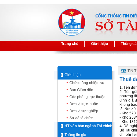
Trang chủ
Giới thiệu
Thông cá
TIN 
Giới thiệu
Thuê do
Chức năng nhiệm vụ
1. Tên đơn
Ban Giám đốc
2. Tên gó
phương tiệ
Các phòng trực thuộc
định giá 
Đơn vị trực thuộc
không bao 
3. Nơi để 
Đơn vị sự nghiệp
- Kho 573
- Kho 253
Sơ đồ tổ chức
- Kho 131
HT văn bản ngành Tài chính
4. Đề ngh
Bộ Tài chí
chi phí li
Thông tin giá