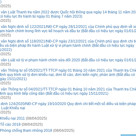
)
/2025)
 văn Luật Thanh tra năm 2022 được Quốc hội thông qua ngày 14 tháng 11 năm 20
có hiệu lực thi hành từ ngày 01 tháng 7 năm 2023)
/2025)
 văn Nghị định số 122/2021/NĐ-CP ngày 28/12/2021 của Chính phủ quy định về x
hạm hành chính trong lĩnh vực kế hoạch và đầu tư (Bắt đầu có hiệu lực ngày 01/01/
/2025)
 văn Nghị định số 118/2021/NĐ-CP ngày 23/12/2021 của Chính phủ quy định chi ti
iều và biện pháp thi hành Luật xử lý vi phạm hành chính (Bắt đầu có hiệu lực ngày
1/2022)
/2025)
 văn Luật xử lý vi phạm hành chính sửa đổi 2020 (Bắt đầu có hiệu lực ngày 01/01/
/2025)
 văn Thông tư số 05/2021/TT-TTCP ngày 01 tháng 10 năm 2021 của Thanh tra Ch
định quy trình xử lý đơn khiếu nại, đơn tố cáo, đơn kiến nghị, phản ánh (Bắt đầu có
ngày 15/11/2021)
/2025)
 văn Thông tư số 04/2021/TT-TTCP ngày 01 tháng 10 năm 2021 của Thanh tra Ch
định quy trình tiếp công dân (Bắt đầu có hiệu lực ngày 15/11/2021)
/2025)
 định 124/2020/NĐ-CP ngày 19/10/2020 Quy định chi tiết một số điều và biện pháp 
 Luật Khiếu nại
/2025)
 Khiếu nại 2011
(08/04/2025)
 Tố cáo 2018
(08/04/2025)
 Phòng chống tham nhũng 2018
(08/04/2025)