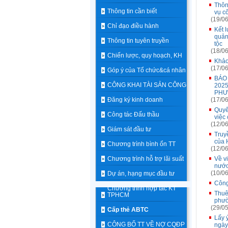
Thôn
Thông tin cần biết
vụ c
(19/06
Chỉ đạo điều hành
Kết 
quản
Thông tin tuyên truyền
tộc
(18/06
Chiến lược, quy hoạch, KH
Khảo
(17/06
Góp ý của Tổ chức&cá nhân
BÁO
CÔNG KHAI TÀI SẢN CÔNG
202
PH
Đăng ký kinh doanh
(17/06
Quyế
Công tác Đấu thầu
việc
(12/06
Giám sát đầu tư
Truy
của 
Chương trình bình ổn TT
(12/06
Chương trình hỗ trợ lãi suất
Về v
nướ
(10/06
Dự án, hạng mục đầu tư
Công
Chương trình hợp tác KT
Thuê
TPHCM
phườ
(29/05
Cấp thẻ ABTC
Lấy 
CÔNG BỐ TT VỀ NỢ CQĐP
ngày