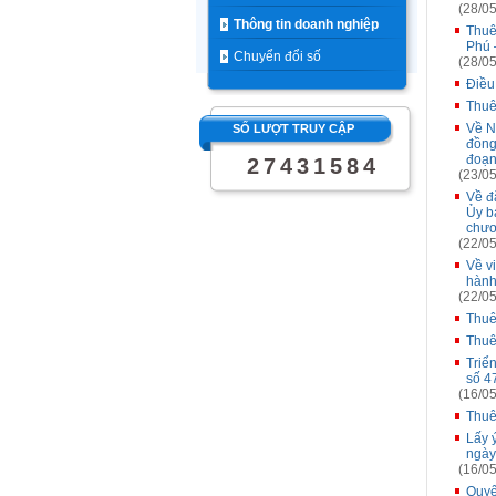
(28/05
Thông tin doanh nghiệp
Thuê 
Phú 
Chuyển đổi số
(28/05
Điều
Thuê
Về N
SỐ LƯỢT TRUY CẬP
đồng
đoạn
2
7
4
3
1
5
8
4
(23/05
Về đă
Ủy b
chươ
(22/05
Về v
hành
(22/05
Thuê
Thuê
Triể
số 4
(16/05
Thuê
Lấy 
ngày
(16/05
Quyế