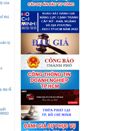
giá tài sản theo 09 Yêu cầu
lý của
định giá tài sản
(04/08)
Quyết định số 4489/QĐ-
■
UBND ngày 21 tháng 7 năm
bố thủ
2026 của Ủy ban nhân dân
Thành phố về việc công bố
danh mục thủ tục hành chính
bị bãi bỏ lĩnh vực Công nghệ
thông tin thuộc phạm vi chức
năng quản lý của Sở Tài
uản lý,
chính
(27/07)
Quyết định số 4477/QĐ-
■
UBND ngày 20 tháng 7 năm
2026 của Ủy ban nhân dân
Thành phố về việc công bố
danh mục thủ tục hành chính
hi
nội bộ mới ban hành lĩnh vực
Công nghệ thông tin thuộc
phạm vi chức năng quản lý
của Sở Tài chính
(27/07)
Thuê đơn vị tư vấn thẩm định
 đại lễ
■
giá số C45701 (lần 2)
(27/07)
Thuê đơn vị tư vấn thẩm định
■
giá số 38965
(27/07)
uyết
-UBND