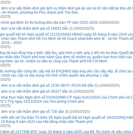
/2025)
đơn vị tư vấn thẩm định giá dịch vụ thẩm định giá tài sản là 02 nền đất tại Khu đô 
– An Khánh, phường An Phú, thành phố Thủ Đức
/2025)
 chỉnh giá Bình ổn thị trường trên địa bàn TP năm 2025-2026
(28/05/2025)
 đơn vị tư vấn thẩm định giá số 26832 (lần 2)
(26/05/2025)
ghị quyết bãi bỏ Nghị quyết số 111/2016/NQ-HĐND ngày 05 tháng 8 năm 2016 củ
 nhân dân Thành phố Hồ Chí Minh về Kế hoạch phát triển kinh tế - xã hội Thành ph
 2016 – 2020
/2025)
ng tải bản tổng hợp ý kiến, tiếp thu, giải trình ý kiến góp ý đối với dự thảo Quyết đ
an nhân dân Thành phố ban hành Quy định về nhiệm vụ, quyền hạn thực hiện các
ng trình, dự án, nhiệm vụ đầu tư công của Thành phố Hồ Chí Minh.
/2025)
iệc hướng dẫn công tác cấp mã số ĐVQHNS đáp ứng yêu cầu sắp xếp, tổ chức lại 
 chính các cấp và xây dựng mô hình chính quyền địa phương 2 cấp
/2025)
 đơn vị tư vấn thẩm định giá số 1530-38/YC-PC03-Đ8 (lần 5)
(20/05/2025)
 đơn vị tư vấn thẩm định giá số 36327 (lần 4)
(20/05/2025)
n khai thực hiện Nghị định số 03/2025/NĐ-CP ngày 01/01/2025 của Chính phủ và Ch
7/CT-TTg ngày 24/12/2024 của Thủ tướng Chính phủ
/2025)
 đơn vị tư vấn thẩm định giá số 728 (lần 3)
(16/05/2025)
ý kiến đối với Dự thảo Tờ trình Về Nghị quyết bãi bỏ Nghị quyết số 16/2023/NQ-H
 19 tháng 9 năm 2023 của Hội đồng nhân dân Thành phố
/2025)
t định số 1477/QĐ-BTC ngày 24 tháng 4 năm 2025 của Bộ Tài chính về việc công 