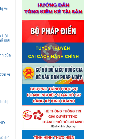
thị An
a Hội
ố giai
ịnh của
đơn vị
ỉ thị
ĐND
Thuê đơn vị tư vấn thẩm định
bố thủ
■