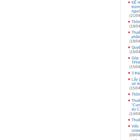
KẾ H
trươ
ngườ
(21/04
Thôn
(18/04
Thuê
phần
(18/04
Quyế
(16/04
Góp 
TPH
(15/04
3 th
Lấy 
sử d
(15/04
Thôn
Thuê
“Cung
do C
(14/04
Thuê
Việc
Unil
(09/04