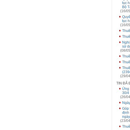
tục 
Bộ T
(16/05
Quyế
tục 
(16/05
Thuê
Thuê
Nghị
sử d
(08/05
Thuê
Thuê
Thuê
(2394
(29/04
TIN ĐÃ
Ứng 
30/4
(26/04
Ngày
Góp 
định
ngày
(23/04
Thuê