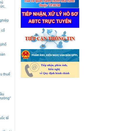
hủ
hức,
nghiệp
à cổ
 phố
 bàn
hu thuế
hầu
trường”
uốc tế