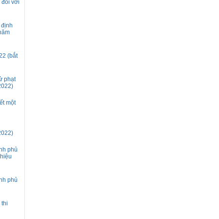
 đối với
 định
 năm
22 (bắt
ử phạt
2022)
ết một
2022)
ính phủ
 hiệu
ính phủ
thi