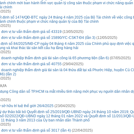
hành chính mới ban hành lĩnh vực quản lý công sản thuộc phạm vi chức năng quản 
ài chính
/2025)
t định số 1474/QĐ-BTC ngày 24 tháng 4 năm 2025 của Bộ Tài chính về việc công 
hành chính thuộc phạm vi chức năng quản lý của Bộ Tài chính
/2025)
 đơn vị tư vấn thẩm định giá số 43319
(13/05/2025)
 đơn vị tư vấn thẩm định giá số 15890/YC-CSKT-Đ4 (lần 3)
(12/05/2025)
 định số 84/2025/NĐ-CP ngày 04 tháng 4 năm 2025 của Chính phủ quy định việc q
ụng và khai thác tài sản kết cấu hạ tầng hàng hải
/2025)
 doanh nghiệp thẩm định giá tài sản công là 65 phương tiện (lần 6)
(07/05/2025)
 đơn vị tư vấn thẩm định giá số 40755
(29/04/2025)
 doanh nghiệp thẩm định giá tài sản là 04 thửa đất tại xã Phước Hiệp, huyện Củ C
6) (lần 2)
/2025)
 ĐƯA
dụng Công dân số TP.HCM ra mắt nhiều tính năng mới phục vụ người dân nhân dịp
/2025)
 sở hữu trí tuệ thế giới 26/4/2025
(23/04/2025)
ý dự thảo bãi bỏ Quyết định số 25/2019/QĐ-UBND ngày 24 tháng 10 năm 2019; Q
 số 02/2022/QĐ-UBND ngày 12 tháng 01 năm 2022 và Quyết định số 11/2013/QĐ
 11 tháng 3 năm 2013 của Ủy ban nhân dân Thành phố
/2025)
 đơn vị tư vấn thẩm định giá số 3017 (lần 4)
(22/04/2025)