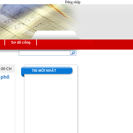
Đăng nhập
Sơ đồ cổng
0:00 CH
TIN MỚI NHẤT
 phố