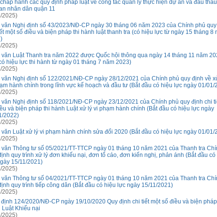
 chấp hành các quy định pháp luật về công tác quản lý thực hiện dự án và đấu thầu
an nhân dân quận 11
/2025)
 văn Nghị định số 43/2023/NĐ-CP ngày 30 tháng 06 năm 2023 của Chính phủ quy
iết một số điều và biện pháp thi hành luật thanh tra (có hiệu lực từ ngày 15 tháng 8
)
/2025)
 văn Luật Thanh tra năm 2022 được Quốc hội thông qua ngày 14 tháng 11 năm 20
có hiệu lực thi hành từ ngày 01 tháng 7 năm 2023)
/2025)
 văn Nghị định số 122/2021/NĐ-CP ngày 28/12/2021 của Chính phủ quy định về x
hạm hành chính trong lĩnh vực kế hoạch và đầu tư (Bắt đầu có hiệu lực ngày 01/01/
/2025)
 văn Nghị định số 118/2021/NĐ-CP ngày 23/12/2021 của Chính phủ quy định chi ti
iều và biện pháp thi hành Luật xử lý vi phạm hành chính (Bắt đầu có hiệu lực ngày
1/2022)
/2025)
 văn Luật xử lý vi phạm hành chính sửa đổi 2020 (Bắt đầu có hiệu lực ngày 01/01/
/2025)
 văn Thông tư số 05/2021/TT-TTCP ngày 01 tháng 10 năm 2021 của Thanh tra Ch
định quy trình xử lý đơn khiếu nại, đơn tố cáo, đơn kiến nghị, phản ánh (Bắt đầu có
ngày 15/11/2021)
/2025)
 văn Thông tư số 04/2021/TT-TTCP ngày 01 tháng 10 năm 2021 của Thanh tra Ch
định quy trình tiếp công dân (Bắt đầu có hiệu lực ngày 15/11/2021)
/2025)
 định 124/2020/NĐ-CP ngày 19/10/2020 Quy định chi tiết một số điều và biện pháp 
 Luật Khiếu nại
/2025)