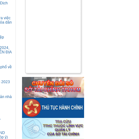
 Dịch
ra việc
hóa dân
iệp
2024,
ỀN ĐỊA
 phố về
m 2023
sản nhà
,
ĐND
óp ý)