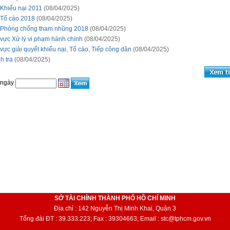
 Khiếu nại 2011
(08/04/2025)
 Tố cáo 2018
(08/04/2025)
 Phòng chống tham nhũng 2018
(08/04/2025)
 vực Xử lý vi phạm hành chính
(08/04/2025)
 vực giải quyết khiếu nại, Tố cáo, Tiếp công dân
(08/04/2025)
h tra
(08/04/2025)
 ngày
SỞ TÀI CHÍNH THÀNH PHỐ HỒ CHÍ MINH
Địa chỉ : 142 Nguyễn Thị Minh Khai, Quận 3
Tổng đài ĐT : 39.333.223; Fax : 39304663; Email : stc@tphcm.gov.vn