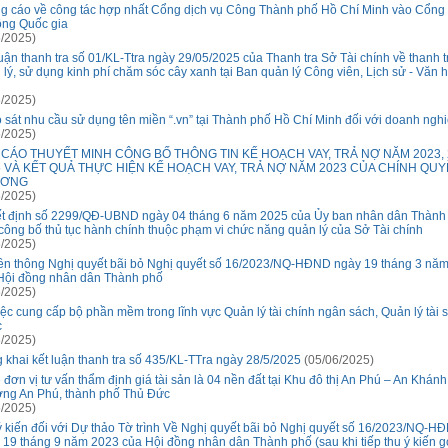
g cáo về công tác hợp nhất Cổng dịch vụ Công Thành phố Hồ Chí Minh vào Cổng
ông Quốc gia
/2025)
luận thanh tra số 01/KL-Ttra ngày 29/05/2025 của Thanh tra Sở Tài chính về thanh t
 lý, sử dụng kinh phí chăm sóc cây xanh tại Ban quản lý Công viên, Lịch sử - Văn 
/2025)
 sát nhu cầu sử dụng tên miền “.vn” tại Thành phố Hồ Chí Minh đối với doanh ngh
/2025)
 CÁO THUYẾT MINH CÔNG BỐ THÔNG TIN KẾ HOẠCH VAY, TRẢ NỢ NĂM 2023, 
5 VÀ KẾT QUẢ THỰC HIỆN KẾ HOẠCH VAY, TRẢ NỢ NĂM 2023 CỦA CHÍNH QUY
ƯƠNG
/2025)
t định số 2299/QĐ-UBND ngày 04 tháng 6 năm 2025 của Ủy ban nhân dân Thành
 công bố thủ tục hành chính thuộc phạm vi chức năng quản lý của Sở Tài chính
/2025)
ền thông Nghị quyết bãi bỏ Nghị quyết số 16/2023/NQ-HĐND ngày 19 tháng 3 nă
Hội đồng nhân dân Thành phố
/2025)
iệc cung cấp bộ phần mềm trong lĩnh vực Quản lý tài chính ngân sách, Quản lý tài 
c
/2025)
 khai kết luận thanh tra số 435/KL-TTra ngày 28/5/2025
(05/06/2025)
 đơn vị tư vấn thẩm định giá tài sản là 04 nền đất tại Khu đô thị An Phú – An Khánh
ng An Phú, thành phố Thủ Đức
/2025)
ý kiến đối với Dự thảo Tờ trình Về Nghị quyết bãi bỏ Nghị quyết số 16/2023/NQ-H
 19 tháng 9 năm 2023 của Hội đồng nhân dân Thành phố (sau khi tiếp thu ý kiến g