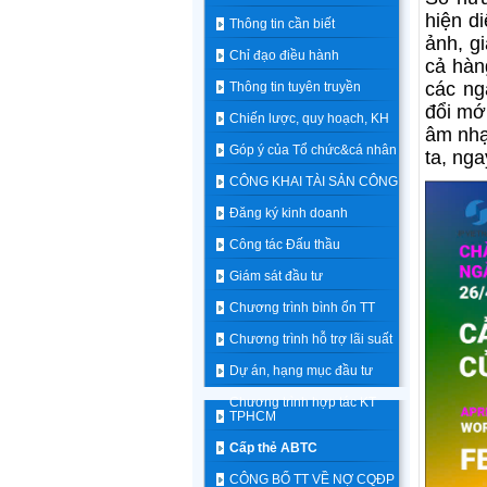
hiện d
Thông tin cần biết
ảnh, gi
Chỉ đạo điều hành
cả hàn
các ng
Thông tin tuyên truyền
đổi mới
Chiến lược, quy hoạch, KH
âm nhạ
Góp ý của Tổ chức&cá nhân
ta, ng
CÔNG KHAI TÀI SẢN CÔNG
Đăng ký kinh doanh
Công tác Đấu thầu
Giám sát đầu tư
Chương trình bình ổn TT
Chương trình hỗ trợ lãi suất
Dự án, hạng mục đầu tư
Chương trình hợp tác KT
TPHCM
Cấp thẻ ABTC
CÔNG BỐ TT VỀ NỢ CQĐP