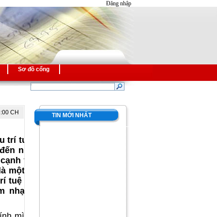
Đăng nhập
Sơ đồ cổng
5:00 CH
TIN MỚI NHẤT
 trí tuệ Từ
 đến những
 cạnh trong
à một hình
rí tuệ đóng
m nhạc sôi
hính mình để