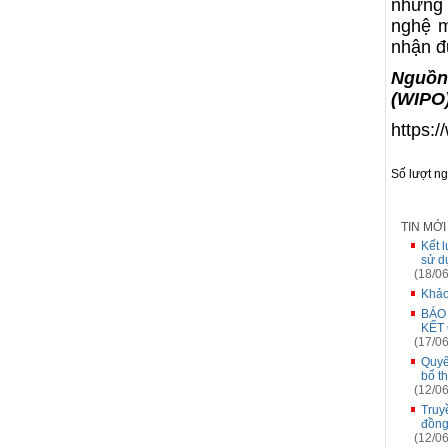
những 
nghệ m
nhận đ
Nguồn:
(WIPO
https:
Số lượt n
TIN MỚ
Kết 
sử d
(18/06
Khảo
BÁO
KẾT
(17/06
Quyế
bố t
(12/06
Truy
đồng
(12/06