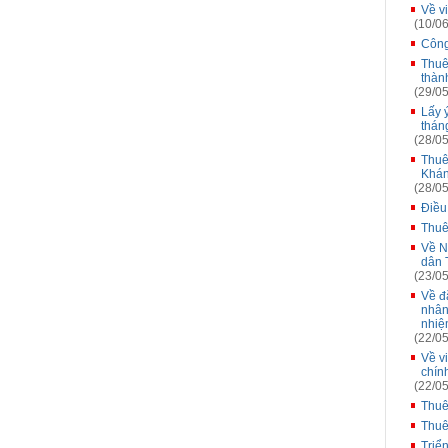
Về v
(10/06
Công
Thuê
thàn
(29/05
Lấy 
thán
(28/05
Thuê 
Khán
(28/05
Điều
Thuê
Về N
dân 
(23/05
Về đă
nhân
nhiệ
(22/05
Về v
chín
(22/05
Thuê
Thuê
Triể