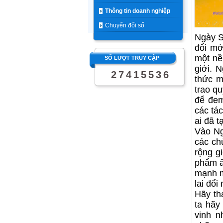
Thông tin doanh nghiệp
Chuyển đổi số
Ngày S
đổi mớ
một nề
SỐ LƯỢT TRUY CẬP
giới. 
2
7
4
1
5
5
3
6
thức m
trao q
để đem
các tá
ai đã 
Vào Ng
các ch
rộng g
phẩm â
mạnh m
lai đổi
Hãy th
ta hãy
vinh n