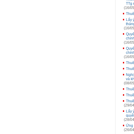
TTg 
(16/05
Thuê
Lấy 
thán
(16/05
Quyế
chín
(16/05
Quyế
chín
(16/05
Thuê
Thuê
Nghị
và kh
(08/05
Thuê
Thuê
Thuê
(29/04
Lấy 
quyề
(28/04
Ứng 
(26/04