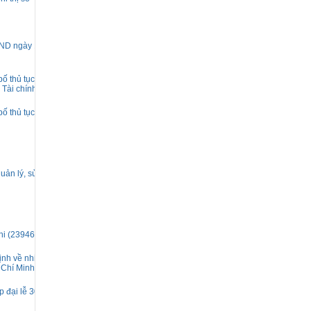
HĐND ngày 19
ố thủ tục hành
 Tài chính
ố thủ tục hành
uản lý, sử dụng
i (23946) (lần 2)
ịnh về nhiệm vụ,
 Chí Minh.
 đại lễ 30/4