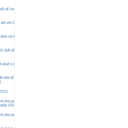
ốc tế Unilever
 đối với Ủy ban
ịnh chi tiết một
2 (bắt đầu có
ử phạt vi phạm
t một số điều và
)
2022)
nh phủ quy định
 ngày 15/11/2021)
nh phủ quy định