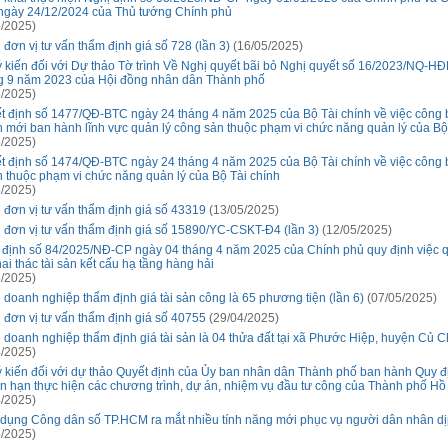
ngày 24/12/2024 của Thủ tướng Chính phủ
/2025)
 đơn vị tư vấn thẩm định giá số 728 (lần 3)
(16/05/2025)
ý kiến đối với Dự thảo Tờ trình Về Nghị quyết bãi bỏ Nghị quyết số 16/2023/NQ-
g 9 năm 2023 của Hội đồng nhân dân Thành phố
/2025)
t định số 1477/QĐ-BTC ngày 24 tháng 4 năm 2025 của Bộ Tài chính về việc công b
h mới ban hành lĩnh vực quản lý công sản thuộc phạm vi chức năng quản lý của Bộ
/2025)
t định số 1474/QĐ-BTC ngày 24 tháng 4 năm 2025 của Bộ Tài chính về việc công b
h thuộc phạm vi chức năng quản lý của Bộ Tài chính
/2025)
 đơn vị tư vấn thẩm định giá số 43319
(13/05/2025)
 đơn vị tư vấn thẩm định giá số 15890/YC-CSKT-Đ4 (lần 3)
(12/05/2025)
 định số 84/2025/NĐ-CP ngày 04 tháng 4 năm 2025 của Chính phủ quy định việc q
ai thác tài sản kết cấu hạ tầng hàng hải
/2025)
 doanh nghiệp thẩm định giá tài sản công là 65 phương tiện (lần 6)
(07/05/2025)
 đơn vị tư vấn thẩm định giá số 40755
(29/04/2025)
 doanh nghiệp thẩm định giá tài sản là 04 thửa đất tại xã Phước Hiệp, huyện Củ Ch
/2025)
ý kiến đối với dự thảo Quyết định của Ủy ban nhân dân Thành phố ban hành Quy đ
n hạn thực hiện các chương trình, dự án, nhiệm vụ đầu tư công của Thành phố Hồ
/2025)
dụng Công dân số TP.HCM ra mắt nhiều tính năng mới phục vụ người dân nhân dịp
/2025)