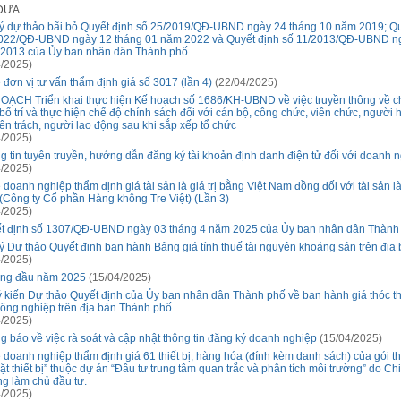
 ĐƯA
ý dự thảo bãi bỏ Quyết định số 25/2019/QĐ-UBND ngày 24 tháng 10 năm 2019; Qu
022/QĐ-UBND ngày 12 tháng 01 năm 2022 và Quyết định số 11/2013/QĐ-UBND ng
2013 của Ủy ban nhân dân Thành phố
/2025)
 đơn vị tư vấn thẩm định giá số 3017 (lần 4)
(22/04/2025)
OẠCH Triển khai thực hiện Kế hoạch số 1686/KH-UBND về việc truyền thông về c
 bố trí và thực hiện chế độ chính sách đối với cán bộ, công chức, viên chức, người
ên trách, người lao động sau khi sắp xếp tổ chức
/2025)
g tin tuyên truyền, hướng dẫn đăng ký tài khoản định danh điện tử đối với doanh 
/2025)
 doanh nghiệp thẩm định giá tài sản là giá trị bằng Việt Nam đồng đối với tài sản 
(Công ty Cổ phần Hàng không Tre Việt) (Lần 3)
/2025)
t định số 1307/QĐ-UBND ngày 03 tháng 4 năm 2025 của Ủy ban nhân dân Thành
ý Dự thảo Quyết định ban hành Bảng giá tính thuế tài nguyên khoáng sản trên đ
/2025)
áng đầu năm 2025
(15/04/2025)
ý kiến Dự thảo Quyết định của Ủy ban nhân dân Thành phố về ban hành giá thóc t
nông nghiệp trên địa bàn Thành phố
/2025)
g báo về việc rà soát và cập nhật thông tin đăng ký doanh nghiệp
(15/04/2025)
 doanh nghiệp thẩm định giá 61 thiết bị, hàng hóa (đính kèm danh sách) của gói t
ặt thiết bị” thuộc dự án “Đầu tư trung tâm quan trắc và phân tích môi trường” do Ch
ng làm chủ đầu tư.
/2025)