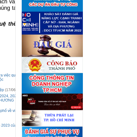
ách và công
giá tài sản theo 09 Yêu cầu
định giá tài sản
(04/08)
húng ta cảm
Quyết định số 4489/QĐ-
■
UBND ngày 21 tháng 7 năm
2026 của Ủy ban nhân dân
uệ thế giới
Thành phố về việc công bố
danh mục thủ tục hành chính
bị bãi bỏ lĩnh vực Công nghệ
thông tin thuộc phạm vi chức
năng quản lý của Sở Tài
chính
(27/07)
Quyết định số 4477/QĐ-
■
UBND ngày 20 tháng 7 năm
2026 của Ủy ban nhân dân
Thành phố về việc công bố
danh mục thủ tục hành chính
nội bộ mới ban hành lĩnh vực
a việc quản lý,
Công nghệ thông tin thuộc
ộc
phạm vi chức năng quản lý
của Sở Tài chính
(27/07)
iệp
(17/06/2025)
Thuê đơn vị tư vấn thẩm định
■
giá số C45701 (lần 2)
024, 2025 VÀ
(27/07)
 PHƯƠNG
Thuê đơn vị tư vấn thẩm định
■
giá số 38965
(27/07)
phố về việc công
 2023 của Hội