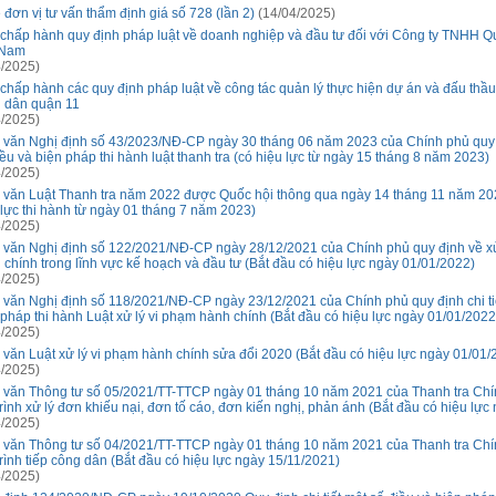
 đơn vị tư vấn thẩm định giá số 728 (lần 2)
(14/04/2025)
 chấp hành quy định pháp luật về doanh nghiệp và đầu tư đối với Công ty TNHH Qu
 Nam
/2025)
 chấp hành các quy định pháp luật về công tác quản lý thực hiện dự án và đấu thầu
 dân quận 11
/2025)
 văn Nghị định số 43/2023/NĐ-CP ngày 30 tháng 06 năm 2023 của Chính phủ quy đ
iều và biện pháp thi hành luật thanh tra (có hiệu lực từ ngày 15 tháng 8 năm 2023)
/2025)
 văn Luật Thanh tra năm 2022 được Quốc hội thông qua ngày 14 tháng 11 năm 202
 lực thi hành từ ngày 01 tháng 7 năm 2023)
/2025)
 văn Nghị định số 122/2021/NĐ-CP ngày 28/12/2021 của Chính phủ quy định về x
 chính trong lĩnh vực kế hoạch và đầu tư (Bắt đầu có hiệu lực ngày 01/01/2022)
/2025)
 văn Nghị định số 118/2021/NĐ-CP ngày 23/12/2021 của Chính phủ quy định chi tiế
 pháp thi hành Luật xử lý vi phạm hành chính (Bắt đầu có hiệu lực ngày 01/01/2022
/2025)
 văn Luật xử lý vi phạm hành chính sửa đổi 2020 (Bắt đầu có hiệu lực ngày 01/01/
/2025)
 văn Thông tư số 05/2021/TT-TTCP ngày 01 tháng 10 năm 2021 của Thanh tra Chí
trình xử lý đơn khiếu nại, đơn tố cáo, đơn kiến nghị, phản ánh (Bắt đầu có hiệu lực
/2025)
 văn Thông tư số 04/2021/TT-TTCP ngày 01 tháng 10 năm 2021 của Thanh tra Chí
trình tiếp công dân (Bắt đầu có hiệu lực ngày 15/11/2021)
/2025)