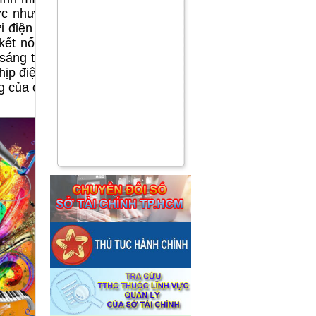
vực như phim
i điện tử và
kết nối giữa
sáng tạo và
hịp điệu của
ng của chúng