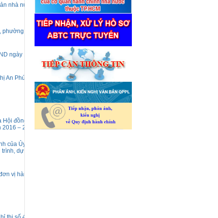
 sản nhà nước
nh, phường An Phú,
HĐND ngày 19
thị An Phú – An
a Hội đồng nhân
ạn 2016 – 2020
định của Ủy ban
rình, dự án,
đơn vị hành
ỉ thị số 47/CT-