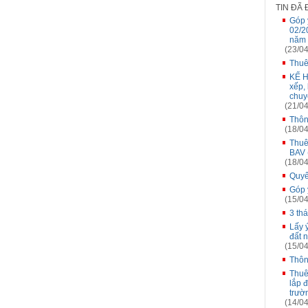
TIN ĐÃ
Góp 
02/2
năm 
(23/04
Thuê
KẾ H
xếp,
chuy
(21/04
Thôn
(18/04
Thuê
BAV 
(18/04
Quyế
Góp 
(15/04
3 th
Lấy 
đất 
(15/04
Thôn
Thuê
lắp đ
trườ
(14/04