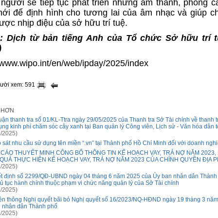
người sẽ tiếp tục phát triển những âm thanh, phong c
ới để định hình cho tương lai của âm nhạc và giúp c
ược nhịp điệu của sở hữu trí tuệ.
 Dịch từ bản tiếng Anh của Tổ chức Sở hữu trí t
)
//www.wipo.int/en/web/ipday/2025/index
gười xem: 591
I HƠN
luận thanh tra số 01/KL-Ttra ngày 29/05/2025 của Thanh tra Sở Tài chính về thanh tr
ụng kinh phí chăm sóc cây xanh tại Ban quản lý Công viên, Lịch sử - Văn hóa dân t
/2025)
 sát nhu cầu sử dụng tên miền “.vn” tại Thành phố Hồ Chí Minh đối với doanh ngh
 CÁO THUYẾT MINH CÔNG BỐ THÔNG TIN KẾ HOẠCH VAY, TRẢ NỢ NĂM 2023, 2
 QUẢ THỰC HIỆN KẾ HOẠCH VAY, TRẢ NỢ NĂM 2023 CỦA CHÍNH QUYỀN ĐỊA
/2025)
t định số 2299/QĐ-UBND ngày 04 tháng 6 năm 2025 của Ủy ban nhân dân Thành 
hủ tục hành chính thuộc phạm vi chức năng quản lý của Sở Tài chính
/2025)
ền thông Nghị quyết bãi bỏ Nghị quyết số 16/2023/NQ-HĐND ngày 19 tháng 3 năm
 nhân dân Thành phố
/2025)