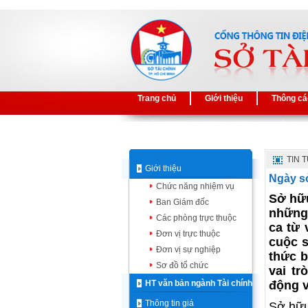
Trang chủ
Giới thiệu
Thông cá
TIN 
Giới thiệu
Ngày sở
Chức năng nhiệm vụ
Sở hữu
Ban Giám đốc
những
Các phòng trực thuộc
ca từ 
Đơn vị trực thuộc
cuộc 
Đơn vị sự nghiệp
thức b
Sơ đồ tổ chức
vai t
HT văn bản ngành Tài chính
động v
Thông tin giá
Sở hữu