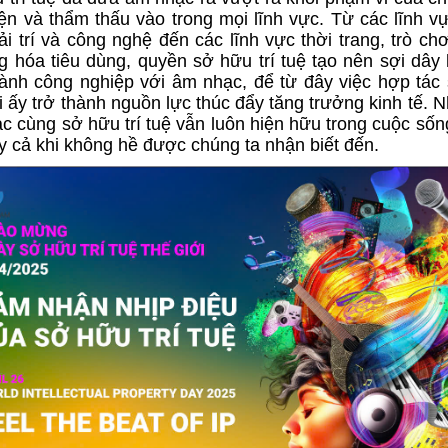
iện và thẩm thấu vào trong mọi lĩnh vực. Từ các lĩnh 
ải trí và công nghệ đến các lĩnh vực thời trang, trò chơ
g hóa tiêu dùng, quyền sở hữu trí tuệ tạo nên sợi dây 
ành công nghiệp với âm nhạc, để từ đây việc hợp tác 
 ấy trở thành nguồn lực thúc đẩy tăng trưởng kinh tế. N
c cùng sở hữu trí tuệ vẫn luôn hiện hữu trong cuộc số
ay cả khi không hề được chúng ta nhận biết đến.