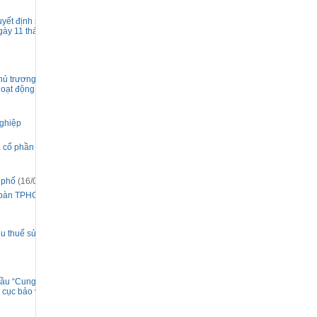
yết định số
ày 11 tháng 3
hủ trương sắp
 hoạt động không
nghiệp
là cổ phần của
 phố
(16/04/2025)
ịa bàn TPHCM
hu thuế sử dụng
hầu “Cung cấp và
i cục bảo vệ môi