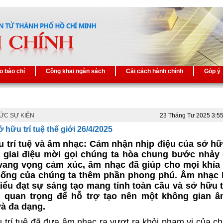
o báo chí
Công khai ngân sách
Cải cách hành chính
Góp ý
TỨC SỰ KIỆN
23 Tháng Tư 2025 3:5
 hữu trí tuệ thế giới 26/4/2025
 trí tuệ và âm nhạc: Cảm nhận nhịp điệu của sở hữu
 giai điệu mời gọi chúng ta hòa chung bước nhảy
vang vọng cảm xúc, âm nhạc đã giúp cho mọi khía
sống của chúng ta thêm phần phong phú. Âm nhạc l
iểu đạt sự sáng tạo mang tính toàn cầu và sở hữu t
rò quan trọng để hỗ trợ tạo nên một không gian â
à đa dạng.
 trí tuệ đã đưa âm nhạc ra vượt ra khỏi phạm vi của c