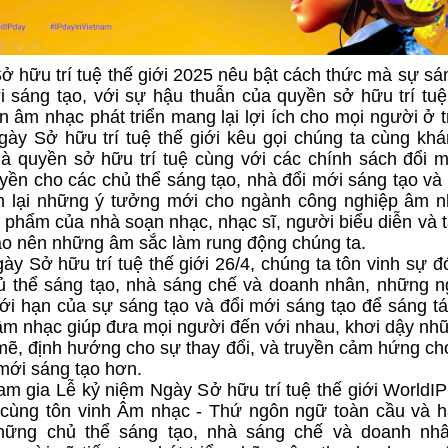
ở hữu trí tuệ thế giới 2025 nêu bật cách thức mà sự sá
i sáng tạo, với sự hậu thuẫn của quyền sở hữu trí tuệ
n âm nhạc phát triển mang lại lợi ích cho mọi người ở t
Ngày Sở hữu trí tuệ thế giới kêu gọi chúng ta cùng k
à quyền sở hữu trí tuệ cùng với các chính sách đổi m
uyền cho các chủ thể sáng tạo, nhà đổi mới sáng tạo v
 lại những ý tưởng mới cho ngành công nghiệp âm n
c phẩm của nhà soạn nhạc, nhạc sĩ, người biểu diễn và 
tạo nên những âm sắc làm rung động chúng ta.
ày Sở hữu trí tuệ thế giới 26/4, chúng ta tôn vinh sự 
ủ thể sáng tạo, nhà sáng chế và doanh nhân, những 
iới hạn của sự sáng tạo và đổi mới sáng tạo để sáng tá
m nhạc giúp đưa mọi người đến với nhau, khơi dậy nh
ẽ, định hướng cho sự thay đổi, và truyền cảm hứng ch
 mới sáng tạo hơn.
am gia Lễ kỷ niệm Ngày Sở hữu trí tuệ thế giới World
 cùng tôn vinh Âm nhạc - Thứ ngôn ngữ toàn cầu và h
hững chủ thể sáng tạo, nhà sáng chế và doanh nhâ