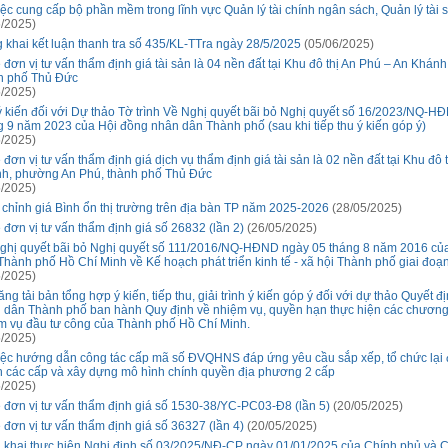
iệc cung cấp bộ phần mềm trong lĩnh vực Quản lý tài chính ngân sách, Quản lý tài
/2025)
 khai kết luận thanh tra số 435/KL-TTra ngày 28/5/2025
(05/06/2025)
 đơn vị tư vấn thẩm định giá tài sản là 04 nền đất tại Khu đô thị An Phú – An Khá
h phố Thủ Đức
/2025)
ý kiến đối với Dự thảo Tờ trình Về Nghị quyết bãi bỏ Nghị quyết số 16/2023/NQ-
g 9 năm 2023 của Hội đồng nhân dân Thành phố (sau khi tiếp thu ý kiến góp ý)
/2025)
đơn vị tư vấn thẩm định giá dịch vụ thẩm định giá tài sản là 02 nền đất tại Khu đô 
h, phường An Phú, thành phố Thủ Đức
/2025)
 chỉnh giá Bình ổn thị trường trên địa bàn TP năm 2025-2026
(28/05/2025)
 đơn vị tư vấn thẩm định giá số 26832 (lần 2)
(26/05/2025)
ghị quyết bãi bỏ Nghị quyết số 111/2016/NQ-HĐND ngày 05 tháng 8 năm 2016 củ
Thành phố Hồ Chí Minh về Kế hoạch phát triển kinh tế - xã hội Thành phố giai đo
/2025)
ng tải bản tổng hợp ý kiến, tiếp thu, giải trình ý kiến góp ý đối với dự thảo Quyết 
 dân Thành phố ban hành Quy định về nhiệm vụ, quyền hạn thực hiện các chương t
m vụ đầu tư công của Thành phố Hồ Chí Minh.
/2025)
iệc hướng dẫn công tác cấp mã số ĐVQHNS đáp ứng yêu cầu sắp xếp, tổ chức lại 
h các cấp và xây dựng mô hình chính quyền địa phương 2 cấp
/2025)
 đơn vị tư vấn thẩm định giá số 1530-38/YC-PC03-Đ8 (lần 5)
(20/05/2025)
 đơn vị tư vấn thẩm định giá số 36327 (lần 4)
(20/05/2025)
n khai thực hiện Nghị định số 03/2025/NĐ-CP ngày 01/01/2025 của Chính phủ và Ch