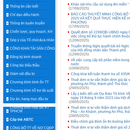
Khảo sát nhu cầu sử dụng tên miền “
Thông tin cần biết
(17/06/2025)
BÁO CÁO THUYẾT MINH CÔNG BỐ T
Chỉ đạo điều hành
2025 VÀ KẾT QUẢ THỰC HIỆN KẾ 
PHƯƠNG
Thông tin tuyên truyền
(17/06/2025)
Chiến lược, quy hoạch, KH
Quyết định số 2299/QĐ-UBND ngày 0
việc công bố thủ tục hành chính thuộ
Góp ý của Tổ chức&cá nhân
(12/06/2025)
Truyền thông Nghị quyết bãi bỏ Ngh
CÔNG KHAI TÀI SẢN CÔNG
của Hội đồng nhân dân Thành phố
(12/06/2025)
Đăng ký kinh doanh
Về việc cung cấp bộ phần mềm trong l
nước
Công tác Đấu thầu
(10/06/2025)
Giám sát đầu tư
Công khai kết luận thanh tra số 435/
Thuê đơn vị tư vấn thẩm định giá tài 
Chương trình bình ổn TT
phường An Phú, thành phố Thủ Đức
(29/05/2025)
Chương trình hỗ trợ lãi suất
Lấy ý kiến đối với Dự thảo Tờ trình
ngày 19 tháng 9 năm 2023 của Hội đồ
Dự án, hạng mục đầu tư
(28/05/2025)
Chương trình hợp tác KT
Thuê đơn vị tư vấn thẩm định giá dịch 
TPHCM
Phú – An Khánh, phường An Phú, th
(28/05/2025)
Cấp thẻ ABTC
Điều chỉnh giá Bình ổn thị trường tr
Thuê đơn vị tư vấn thẩm định giá số 
CÔNG BỐ TT VỀ NỢ CQĐP