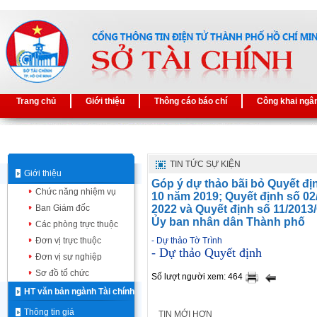
Trang chủ
Giới thiệu
Thông cáo báo chí
Công khai ngâ
TIN TỨC SỰ KIỆN
Giới thiệu
Góp ý dự thảo bãi bỏ Quyết đ
Chức năng nhiệm vụ
10 năm 2019; Quyết định số 0
Ban Giám đốc
2022 và Quyết định số 11/201
Ủy ban nhân dân Thành phố
Các phòng trực thuộc
Đơn vị trực thuộc
- Dự thảo Tờ Trình
- Dự thảo Quyết định
Đơn vị sự nghiệp
Sơ đồ tổ chức
Số lượt người xem: 464
HT văn bản ngành Tài chính
Thông tin giá
TIN MỚI HƠN