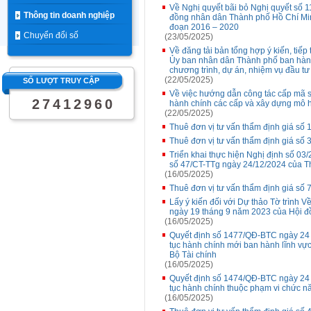
Về Nghị quyết bãi bỏ Nghị quyết số
Thông tin doanh nghiệp
đồng nhân dân Thành phố Hồ Chí Minh 
đoạn 2016 – 2020
Chuyển đổi số
(23/05/2025)
Về đăng tải bản tổng hợp ý kiến, tiếp 
Ủy ban nhân dân Thành phố ban hành
chương trình, dự án, nhiệm vụ đầu t
(22/05/2025)
SỐ LƯỢT TRUY CẬP
Về việc hướng dẫn công tác cấp mã s
2
7
4
1
2
9
6
0
hành chính các cấp và xây dựng mô 
(22/05/2025)
Thuê đơn vị tư vấn thẩm định giá số
Thuê đơn vị tư vấn thẩm định giá số 
Triển khai thực hiện Nghị định số 0
số 47/CT-TTg ngày 24/12/2024 của T
(16/05/2025)
Thuê đơn vị tư vấn thẩm định giá số 7
Lấy ý kiến đối với Dự thảo Tờ trình
ngày 19 tháng 9 năm 2023 của Hội 
(16/05/2025)
Quyết định số 1477/QĐ-BTC ngày 24 t
tục hành chính mới ban hành lĩnh vự
Bộ Tài chính
(16/05/2025)
Quyết định số 1474/QĐ-BTC ngày 24 t
tục hành chính thuộc phạm vi chức nă
(16/05/2025)