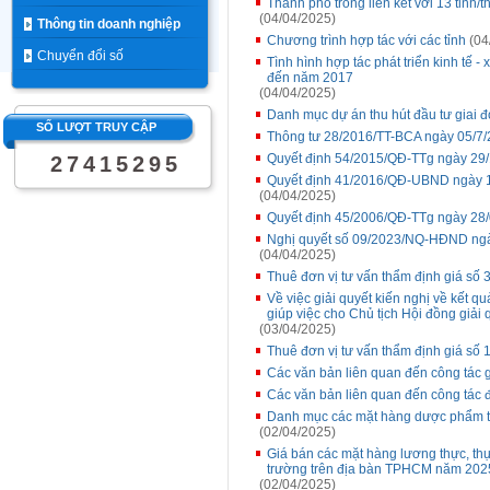
Thành phố trong liên kết với 13 tỉnh
(04/04/2025)
Thông tin doanh nghiệp
Chương trình hợp tác với các tỉnh
(04
Chuyển đổi số
Tình hình hợp tác phát triển kinh tế - 
đến năm 2017
(04/04/2025)
Danh mục dự án thu hút đầu tư giai 
SỐ LƯỢT TRUY CẬP
Thông tư 28/2016/TT-BCA ngày 05/7
Quyết định 54/2015/QĐ-TTg ngày 29
2
7
4
1
5
2
9
5
Quyết định 41/2016/QĐ-UBND ngày 1
(04/04/2025)
Quyết định 45/2006/QĐ-TTg ngày 28
Nghị quyết số 09/2023/NQ-HĐND ngà
(04/04/2025)
Thuê đơn vị tư vấn thẩm định giá số 3
Về việc giải quyết kiến nghị về kết q
giúp việc cho Chủ tịch Hội đồng giải 
(03/04/2025)
Thuê đơn vị tư vấn thẩm định giá số
Các văn bản liên quan đến công tác g
Các văn bản liên quan đến công tác 
Danh mục các mặt hàng dược phẩm t
(02/04/2025)
Giá bán các mặt hàng lương thực, thự
trường trên địa bàn TPHCM năm 2025
(02/04/2025)