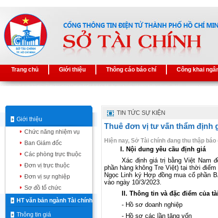
Trang chủ
Giới thiệu
Thông cáo báo chí
Công khai ngâ
TIN TỨC SỰ KIỆN
Giới thiệu
Thuê đơn vị tư vấn thẩm định 
Chức năng nhiệm vụ
Hiện nay, Sở Tài chính đang thu thập báo 
Ban Giám đốc
I. Nội dung yêu cầu định giá
Các phòng trực thuộc
Xác định giá trị bằng Việt Nam 
Đơn vị trực thuộc
phần hàng không Tre Việt) tại thời đi
Ngọc Linh ký Hợp đồng mua cổ phần BA
Đơn vị sự nghiệp
vào ngày 10/3/2023.
Sơ đồ tổ chức
II. Thông tin và đặc điểm của tà
HT văn bản ngành Tài chính
- Hồ sơ doanh nghiệp
Thông tin giá
- Hồ sơ các lần tăng vốn