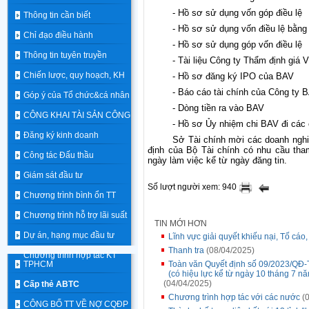
- Hồ sơ sử dụng vốn góp điều lệ
Thông tin cần biết
- Hồ sơ sử dụng vốn điều lệ bằng
Chỉ đạo điều hành
- Hồ sơ sử dụng góp vốn điều lệ
Thông tin tuyên truyền
- Tài liệu Công ty Thẩm định giá
Chiến lược, quy hoạch, KH
- Hồ sơ đăng ký IPO của BAV
- Báo cáo tài chính của Công ty
Góp ý của Tổ chức&cá nhân
- Dòng tiền ra vào BAV
CÔNG KHAI TÀI SẢN CÔNG
- Hồ sơ Ủy nhiệm chi BAV đi các 
Đăng ký kinh doanh
Sở
Tài
chính
mời
các doanh ngh
định
của
Bộ
Tài
chính
có nhu cầu tha
Công tác Đấu thầu
ngày
làm
việc
kể
từ
ngày đăng tin
.
Giám sát đầu tư
Số lượt người xem: 940
Chương trình bình ổn TT
Chương trình hỗ trợ lãi suất
TIN MỚI HƠN
Dự án, hạng mục đầu tư
Lĩnh vực giải quyết khiếu nại, Tố cáo
Thanh tra
(08/04/2025)
Chương trình hợp tác KT
TPHCM
Toàn văn Quyết định số 09/2023/QĐ-
(có hiệu lực kể từ ngày 10 tháng 7 n
(04/04/2025)
Cấp thẻ ABTC
Chương trình hợp tác với các nước
(0
CÔNG BỐ TT VỀ NỢ CQĐP