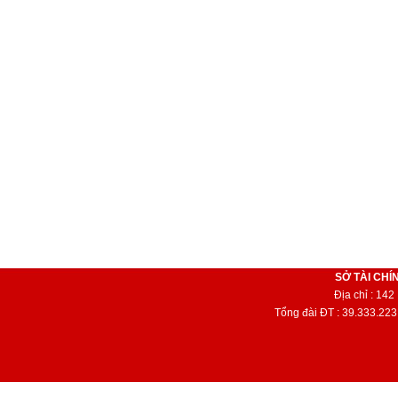
SỞ TÀI CHÍ
Địa chỉ : 14
Tổng đài ĐT : 39.333.223