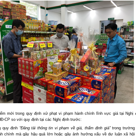
ểm mới trong quy định xử phạt vi phạm hành chính lĩnh vực giá tại Nghị 
Đ-CP so với quy định tại các Nghị định trước:
g quy định
“Đăng tải thông tin vi phạm về giá, thẩm định giá”
trong trường
h chính mà gây hậu quả lớn hoặc gây ảnh hưởng xấu về dư luận xã hội 