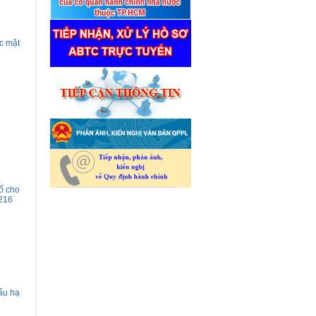
c mặt
ố cho
216
cấu hạ