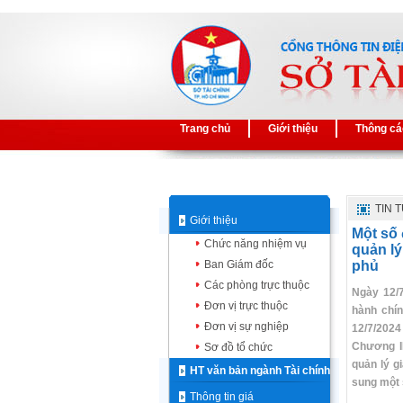
Trang chủ
Giới thiệu
Thông cá
TIN 
Giới thiệu
Một số 
Chức năng nhiệm vụ
quản lý
Ban Giám đốc
phủ
Các phòng trực thuộc
Ngày 12/
Đơn vị trực thuộc
hành chín
Đơn vị sự nghiệp
12/7/2024
Chương II
Sơ đồ tổ chức
quản lý g
HT văn bản ngành Tài chính
sung một 
Thông tin giá