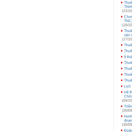
Thuê
TNHH
(22/10
Chươ
TNCS
(18/10
Thuê
sản 
(17/10
Thuê
Thuê
9 th
Thuê
Thuê
Thuê
Thuê
Lịch
Hệ t
Chín
(04/10
Triể
(30/09
Hướn
đoạn
(30/09
Đoàn