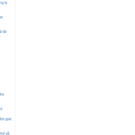
ng ty
àn
 tài
tra
hủ
ăm giai
Nhớ về