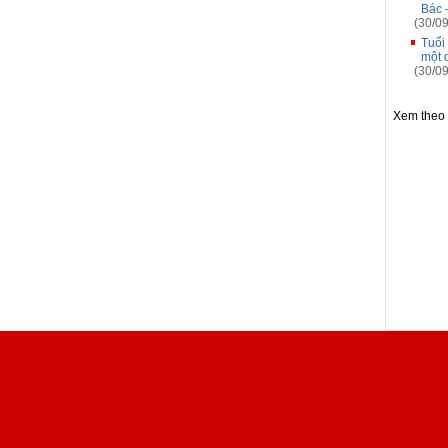
Bác 
(30/09
Tuổi
một 
(30/09
Xem theo