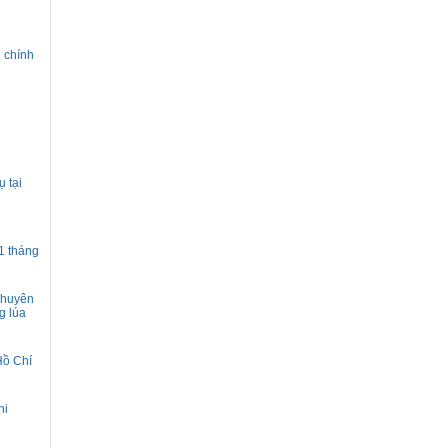
i chính
 tại
1 tháng
 chuyên
g lúa
Hồ Chí
hi