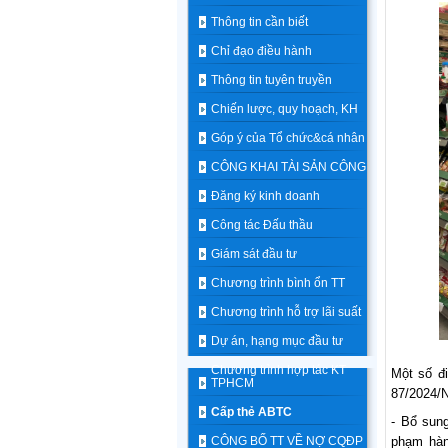
Thông tin cần biết
Chỉ đạo điều hành
Thông tin tuyên truyền
Chiến lược, quy hoạch, KH
Góp ý của Tổ chức&cá nhân
CÔNG KHAI TÀI SẢN CÔNG
Đăng ký kinh doanh
Công tác Đấu thầu
Giám sát đầu tư
Chương trình bình ổn TT
Chương trình hỗ trợ lãi suất
Dự án, hạng mục đầu tư
Chương trình hợp tác KT
Một số đi
TPHCM
87/2024/N
Cấp thẻ ABTC
- Bổ sun
CÔNG BỐ TT VỀ NỢ CQĐP
phạm hàn