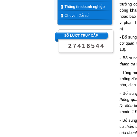
trưởng c
Thông tin doanh nghiệp
công kha
Chuyển đổi số
hoặc báo 
vi phạm h
5).
SỐ LƯỢT TRUY CẬP
- Bổ sung
cơ quan 
2
7
4
1
6
5
4
4
13).
- Bổ sun
thanh tra 
- Tăng mứ
không đún
hóa, dịch
- Bổ sun
thông qua
lý, điều 
khoản 2 Đ
- Bổ sung
có thẩm 
của doanh