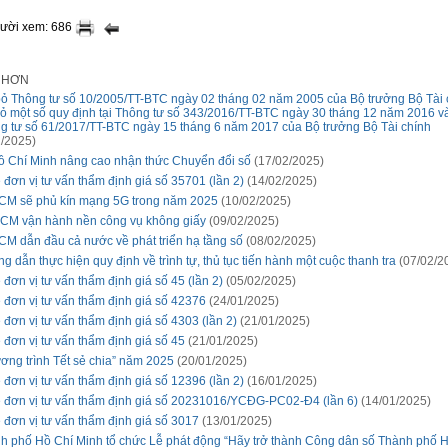
gười xem: 686
I HƠN
bỏ Thông tư số 10/2005/TT-BTC ngày 02 tháng 02 năm 2005 của Bộ trưởng Bộ Tài 
bỏ một số quy định tại Thông tư số 343/2016/TT-BTC ngày 30 tháng 12 năm 2016 v
g tư số 61/2017/TT-BTC ngày 15 tháng 6 năm 2017 của Bộ trưởng Bộ Tài chính
/2025)
ồ Chí Minh nâng cao nhận thức Chuyển đổi số
(17/02/2025)
 đơn vị tư vấn thẩm định giá số 35701 (lần 2)
(14/02/2025)
CM sẽ phủ kín mạng 5G trong năm 2025
(10/02/2025)
CM vận hành nền công vụ không giấy
(09/02/2025)
CM dẫn đầu cả nước về phát triển hạ tầng số
(08/02/2025)
g dẫn thực hiện quy định về trình tự, thủ tục tiến hành một cuộc thanh tra
(07/02/2
 đơn vị tư vấn thẩm định giá số 45 (lần 2)
(05/02/2025)
 đơn vị tư vấn thẩm định giá số 42376
(24/01/2025)
 đơn vị tư vấn thẩm định giá số 4303 (lần 2)
(21/01/2025)
 đơn vị tư vấn thẩm định giá số 45
(21/01/2025)
ơng trình Tết sẻ chia” năm 2025
(20/01/2025)
 đơn vị tư vấn thẩm định giá số 12396 (lần 2)
(16/01/2025)
 đơn vị tư vấn thẩm định giá số 20231016/YCĐG-PC02-Đ4 (lần 6)
(14/01/2025)
 đơn vị tư vấn thẩm định giá số 3017
(13/01/2025)
h phố Hồ Chí Minh tổ chức Lễ phát động “Hãy trở thành Công dân số Thành phố 