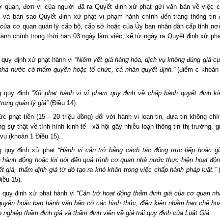
ơ quan, đơn vị của người đã ra Quyết định xử phạt gửi văn bản về việc 
i và bản sao Quyết định xử phạt vi phạm hành chính đến trang thông tin 
của cơ quan quản lý cấp bộ, cấp sở hoặc của Ủy ban nhân dân cấp tỉnh nơi
ành chính trong thời hạn 03 ngày làm việc, kể từ ngày ra Quyết định xử phạ
 quy định xử phạt hành vi
“Niêm yết giá hàng hóa, dịch vụ không đúng giá cụ
nhà nước có thẩm quyền hoặc tổ chức, cá nhân quyết định.”
(điểm c khoản
g quy định
“Xử phạt hành vi vi phạm quy định về chấp hành quyết định ki
trong quản lý giá”
(Điều 14).
c phạt tiền (15 – 20 triệu đồng) đối với hành vi loan tin, đưa tin không chí
g sự thật về tình hình kinh tế - xã hội gây nhiễu loạn thông tin thị trường, g
 vụ (khoản 1 Điều 15).
g quy định xử phạt
“Hành vi cản trở bằng cách tác động trực tiếp hoặc gi
 hành động hoặc lời nói đến quá trình cơ quan nhà nước thực hiện hoạt độ
tiết giá, thẩm định giá từ đó tạo ra khó khăn trong việc chấp hành pháp luật.”
iều 15).
 quy định xử phạt hành vi
“Cản trở hoạt động thẩm định giá của cơ quan n
quyền hoặc ban hành văn bản có các hình thức, điều kiện nhằm hạn chế ho
 nghiệp thẩm định giá và thẩm định viên về giá trái quy định của Luật Giá.