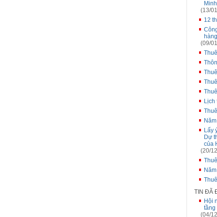
Minh
(13/01
12 t
Công
hàng
(09/01
Thuê
Thôn
Thuê
Thuê
Thuê
Lịch
Thuê
Năm
Lấy 
Dự t
của 
(20/12
Thuê
Năm
Thuê
TIN ĐÃ
Hội n
tầng
(04/12