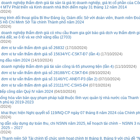
 doanh nghiệp thẩm định giá tài sản là giá trị doanh nghiệp, giá trị cổ phần của Cô
 MTV Phát triển và Kinh doanh nhà thời điểm ngày 31 tháng 12 năm 2014
/2024)
ng trình đối thoại giữa Bí thư Đảng ủy, Giám đốc Sở với đoàn viên, thanh niên Đo
 Hồ Chí Minh Sở Tài chính Thành phố năm 2024
/2024)
 doanh nghiệp thẩm định giá có nhu cầu tham gia gửi báo giá dịch vụ thẩm định giá
nhà đất, xe ô tô và xe chở xăng dầu (2703)
/2024)
 đơn vị tư vấn thẩm định giá số 26832
(17/10/2024)
 đơn vị tư vấn thẩm định giá số 15634/YC-CSKT-Đ7 (lần 4)
(17/10/2024)
áng đầu năm 2024
(14/10/2024)
 doanh nghiệp thẩm định giá tài sản công là 65 phương tiện (lần 4)
(11/10/2024)
 đơn vị tư vấn thẩm định giá số 28188/YC-CSKT-Đ4
(09/10/2024)
 đơn vị tư vấn thẩm định giá số 3146/YC-ANĐT-P3 (lần 2)
(07/10/2024)
 đơn vị tư vấn thẩm định giá số 23111/YC-CSHS-Đ4
(07/10/2024)
 tiếp công dân Quý IV năm 2024
(04/10/2024)
hống hóa văn bản quy phạm pháp luật thuộc lĩnh vực quản lý nhà nước của Thanh 
h phủ kỳ 2019-2023
/2024)
n khai thực hiện Nghị quyết số 119/NQ-CP ngày 07 tháng 8 năm 2024 của Chính p
/2024)
g dẫn xây dựng dự toán thu, chi NSNN năm 2025, kế hoạch tài chính – NSNN 3 n
 2025 – 2027
/2024)
 Thanh niên Sở Tài chính tổ chức sinh hoạt chính trị tháng 8, tháng 9 với chủ đề “