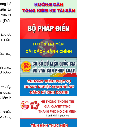
công bố
điện tử
 xảy ra
t (Điều
 thể do
 1 Điều
ểm tra,
nh xác,
iá hàng
án tiếp
ng quản
(điểm b
hà nước
ạt động
Thuê đơn vị tư vấn thẩm định
■