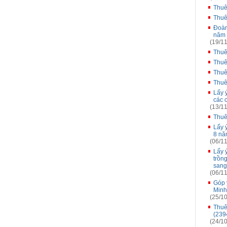
Thuê
Thuê
Đoàn
năm 
(19/11
Thuê
Thuê
Thuê
Thuê
Lấy 
các 
(13/11
Thuê
Lấy 
8 nă
(06/11
Lấy 
trồn
sang
(06/11
Góp 
Minh
(25/10
Thuê
(239
(24/10