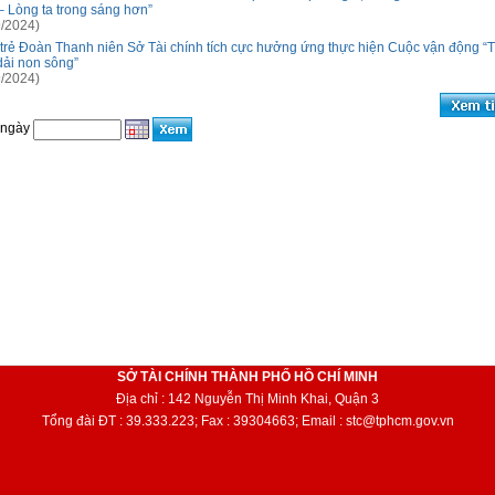
– Lòng ta trong sáng hơn”
/2024)
 trẻ Đoàn Thanh niên Sở Tài chính tích cực hưởng ứng thực hiện Cuộc vận động “
dải non sông”
/2024)
 ngày
SỞ TÀI CHÍNH THÀNH PHỐ HỒ CHÍ MINH
Địa chỉ : 142 Nguyễn Thị Minh Khai, Quận 3
Tổng đài ĐT : 39.333.223; Fax : 39304663; Email : stc@tphcm.gov.vn