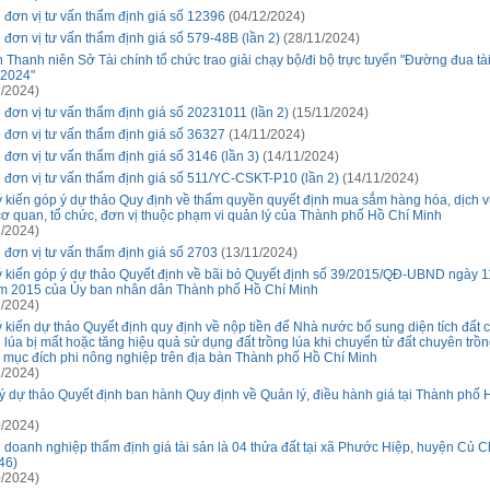
 đơn vị tư vấn thẩm định giá số 12396
(04/12/2024)
 đơn vị tư vấn thẩm định giá số 579-48B (lần 2)
(28/11/2024)
 Thanh niên Sở Tài chính tổ chức trao giải chạy bộ/đi bộ trực tuyến "Đường đua tà
2024"
/2024)
 đơn vị tư vấn thẩm định giá số 20231011 (lần 2)
(15/11/2024)
 đơn vị tư vấn thẩm định giá số 36327
(14/11/2024)
 đơn vị tư vấn thẩm định giá số 3146 (lần 3)
(14/11/2024)
 đơn vị tư vấn thẩm định giá số 511/YC-CSKT-P10 (lần 2)
(14/11/2024)
ý kiến góp ý dự thảo Quy định về thẩm quyền quyết định mua sắm hàng hóa, dịch vụ
cơ quan, tổ chức, đơn vị thuộc phạm vi quản lý của Thành phố Hồ Chí Minh
/2024)
 đơn vị tư vấn thẩm định giá số 2703
(13/11/2024)
ý kiến góp ý dự thảo Quyết định về bãi bỏ Quyết định số 39/2015/QĐ-UBND ngày 1
m 2015 của Ủy ban nhân dân Thành phố Hồ Chí Minh
/2024)
ý kiến dự thảo Quyết định quy định về nộp tiền để Nhà nước bổ sung diện tích đất
g lúa bị mất hoặc tăng hiệu quả sử dụng đất trồng lúa khi chuyển từ đất chuyên trồn
 mục đích phi nông nghiệp trên địa bàn Thành phố Hồ Chí Minh
/2024)
ý dự thảo Quyết định ban hành Quy định về Quản lý, điều hành giá tại Thành phố 
/2024)
 doanh nghiệp thẩm định giá tài sản là 04 thửa đất tại xã Phước Hiệp, huyện Củ C
46)
/2024)