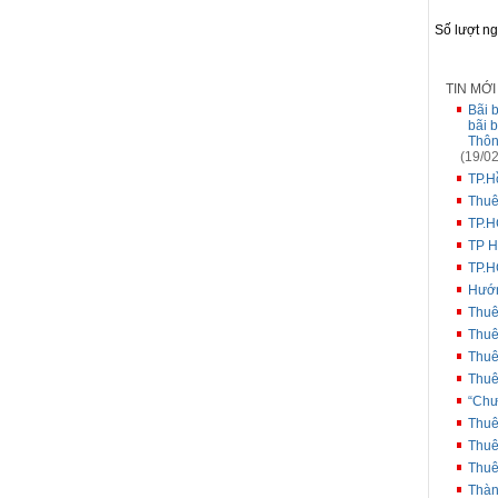
Số lượt n
TIN MỚ
Bãi 
bãi 
Thôn
(19/02
TP.H
Thuê
TP.H
TP H
TP.H
Hướn
Thuê
Thuê
Thuê
Thuê
“Chư
Thuê
Thuê
Thuê
Thàn