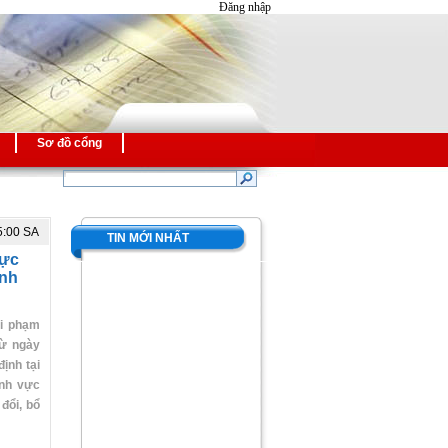
Đăng nhập
Sơ đồ cổng
5:00 SA
TIN MỚI NHẤT
vực
ính
vi phạm
từ ngày
ịnh tại
ĩnh vực
đổi, bổ