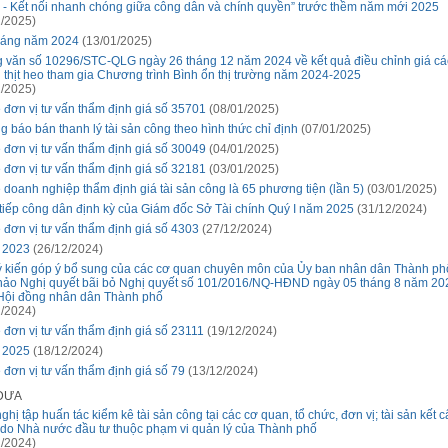
 - Kết nối nhanh chóng giữa công dân và chính quyền” trước thềm năm mới 2025
/2025)
háng năm 2024
(13/01/2025)
 văn số 10296/STC-QLG ngày 26 tháng 12 năm 2024 về kết quả điều chỉnh giá cá
 thịt heo tham gia Chương trình Bình ổn thị trường năm 2024-2025
/2025)
 đơn vị tư vấn thẩm định giá số 35701
(08/01/2025)
g báo bán thanh lý tài sản công theo hình thức chỉ định
(07/01/2025)
 đơn vị tư vấn thẩm định giá số 30049
(04/01/2025)
 đơn vị tư vấn thẩm định giá số 32181
(03/01/2025)
 doanh nghiệp thẩm định giá tài sản công là 65 phương tiện (lần 5)
(03/01/2025)
 tiếp công dân định kỳ của Giám đốc Sở Tài chính Quý I năm 2025
(31/12/2024)
 đơn vị tư vấn thẩm định giá số 4303
(27/12/2024)
 2023
(26/12/2024)
ý kiến góp ý bổ sung của các cơ quan chuyên môn của Ủy ban nhân dân Thành ph
hảo Nghị quyết bãi bỏ Nghị quyết số 101/2016/NQ-HĐND ngày 05 tháng 8 năm 20
Hội đồng nhân dân Thành phố
/2024)
 đơn vị tư vấn thẩm định giá số 23111
(19/12/2024)
 2025
(18/12/2024)
 đơn vị tư vấn thẩm định giá số 79
(13/12/2024)
 ĐƯA
ghị tập huấn tác kiểm kê tài sản công tại các cơ quan, tổ chức, đơn vị; tài sản kết 
 do Nhà nước đầu tư thuộc phạm vi quản lý của Thành phố
/2024)