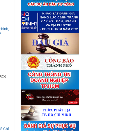
giá tài sản theo 09 Yêu cầu
định giá tài sản
(04/08)
Quyết định số 4489/QĐ-
■
UBND ngày 21 tháng 7 năm
2026 của Ủy ban nhân dân
Thành phố về việc công bố
danh mục thủ tục hành chính
chính;
bị bãi bỏ lĩnh vực Công nghệ
à
thông tin thuộc phạm vi chức
năng quản lý của Sở Tài
chính
(27/07)
Quyết định số 4477/QĐ-
■
UBND ngày 20 tháng 7 năm
2026 của Ủy ban nhân dân
Thành phố về việc công bố
danh mục thủ tục hành chính
nội bộ mới ban hành lĩnh vực
Công nghệ thông tin thuộc
025)
phạm vi chức năng quản lý
của Sở Tài chính
(27/07)
Thuê đơn vị tư vấn thẩm định
■
giá số C45701 (lần 2)
(27/07)
Thuê đơn vị tư vấn thẩm định
■
giá số 38965
(27/07)
Hồ Chí