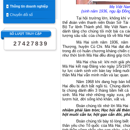
Thông tin doanh nghiệp
Mẹ Việt Nam
(sinh năm 1936, ngụ ấp Đồng
Chuyển đổi số
Tại hội trường lớn, không khí v
thể đoàn viên thanh niên Đoàn Sở Tài
Bộ Tư lệnh Thành phố. Mẹ Việt
Nam a
dành tặng cho chúng tôi một bài ca cá
SỐ LƯỢT TRUY CẬP
tượng sâu sắc của chúng tôi về Má Hai
Má Hai sinh năm 1936,
năm n
2
7
4
2
7
8
3
9
Thượng, huyện Củ Chi. Má Hai đạt đư
trong đó có huân chương kháng chiến 
như thời bình Má Hai đều đóng góp tíc
Má Hai chia sẻ: khi mới giải 
Má Hai kết nạp Đảng vào ngày 1/5/197
tự lực cánh sinh với bàn tay trắng nuôi
thần Má Hai vẫn minh mẫn và lạc quan.
Năm 1968 khi đang họp bàn kế 
Hai đều bị địch bắt ngồi tù. Chúng đá
bị chúng đánh đến 3 tháng bầm hết cả 
sinh. Má Hai nhớ những ngày xưa, phả
lượm hút, đời sống khó khăn, vất vả.
Đoàn chúng tôi nhớ lời Má Hai
nhiệm phải làm tròn; Học hỏi để thê
hột muối cắn tư, hột gạo cắn đôi, phả
Đoàn chúng tôi bày tỏ lòng biế
thân yêu cho Tổ quốc của Má Hai, chú
tinh thần vững chắc cho con cháu, các 