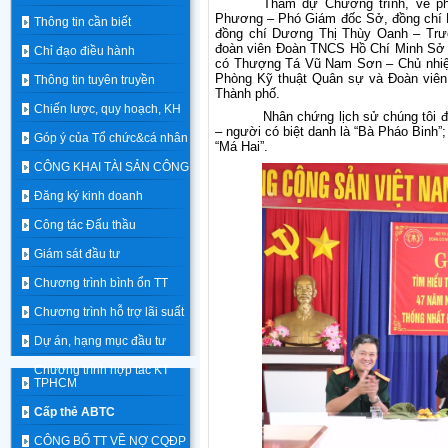
Tham dự Chương trình, về ph
Phương – Phó Giám đốc Sở, đồng chí
Thông tin cần biết
đồng chí Dương Thị Thùy Oanh – Trư
đoàn viên Đoàn TNCS Hồ Chí Minh Sở T
Chỉ đạo điều hành
có Thượng Tá Vũ Nam Sơn – Chủ nhiệm
Phòng Kỹ thuật Quân sự và Đoàn viên
Thông tin tuyên truyền
Thành phố.
Chiến lược, quy hoạch, KH
Nhân chứng lịch sử chúng tôi 
– người có biệt danh là “Bà Pháo Binh”
Góp ý của Tổ chức&cá nhân
“Má Hai”.
CÔNG KHAI TÀI SẢN CÔNG
Đăng ký kinh doanh
Công tác Đấu thầu
Giám sát đầu tư
Chương trình bình ổn TT
Chương trình hỗ trợ lãi suất
Dự án, hạng mục đầu tư
Chương trình hợp tác KT
TPHCM
Cấp thẻ ABTC
CÔNG BỐ TT VỀ NỢ CQĐP