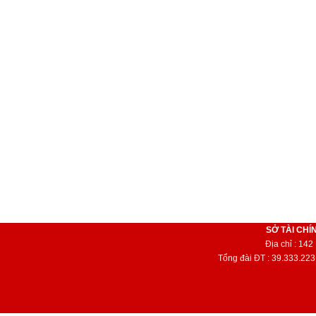
SỞ TÀI CHÍ
Địa chỉ : 14
Tổng đài ĐT : 39.333.223