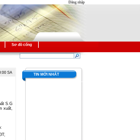
Đăng nhập
Sơ đồ cổng
0:00 SA
TIN MỚI NHẤT
hất S.G
n xuất,
:
ĐT;