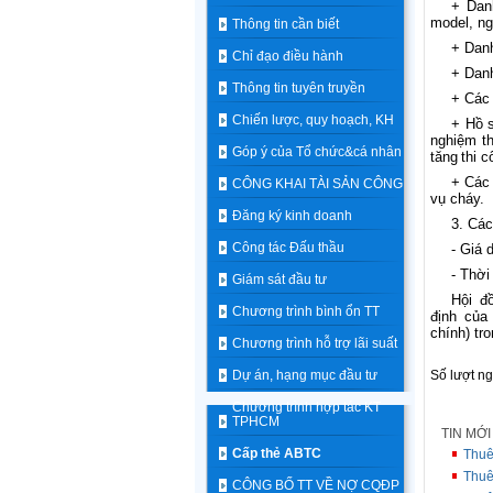
+ Danh
model, ng
Thông tin cần biết
+ Danh
Chỉ đạo điều hành
+ Danh
Thông tin tuyên truyền
+ Các 
Chiến lược, quy hoạch, KH
+ Hồ s
nghiệm t
Góp ý của Tổ chức&cá nhân
tăng thi c
+ Các 
CÔNG KHAI TÀI SẢN CÔNG
vụ cháy.
Đăng ký kinh doanh
3. Các
Công tác Đấu thầu
- Giá 
- Thời
Giám sát đầu tư
Hội 
Chương trình bình ổn TT
định
của
chính)
tr
Chương trình hỗ trợ lãi suất
Dự án, hạng mục đầu tư
Số lượt n
Chương trình hợp tác KT
TPHCM
TIN MỚ
Cấp thẻ ABTC
Thuê
Thuê
CÔNG BỐ TT VỀ NỢ CQĐP