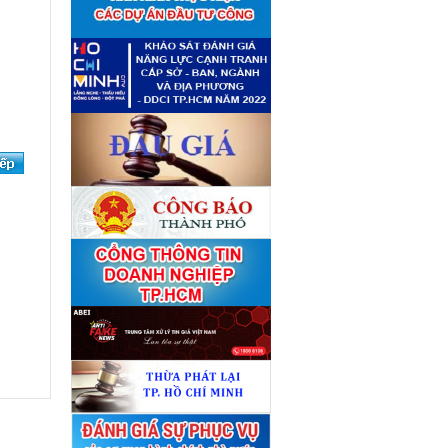
■
giá tài sản theo 09 Yêu cầu
định giá tài sản
(04/08)
Quyết định số 4489/QĐ-
■
UBND ngày 21 tháng 7 năm
2026 của Ủy ban nhân dân
Thành phố về việc công bố
danh mục thủ tục hành chính
bị bãi bỏ lĩnh vực Công nghệ
thông tin thuộc phạm vi chức
năng quản lý của Sở Tài
chính
(27/07)
Quyết định số 4477/QĐ-
■
UBND ngày 20 tháng 7 năm
2026 của Ủy ban nhân dân
Thành phố về việc công bố
danh mục thủ tục hành chính
nội bộ mới ban hành lĩnh vực
Công nghệ thông tin thuộc
phạm vi chức năng quản lý
của Sở Tài chính
(27/07)
Thuê đơn vị tư vấn thẩm định
■
giá số C45701 (lần 2)
(27/07)
Thuê đơn vị tư vấn thẩm định
■
giá số 38965
(27/07)