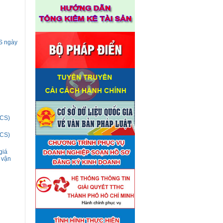
CS ngày
LCS)
LCS)
giá
 vận
Thuê đơn vị tư vấn thẩm định