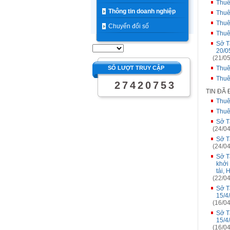
Thuê
Thông tin doanh nghiệp
Thuê
Thuê
Chuyển đổi số
Thuê
Sở T
20/0
(21/05
SỐ LƯỢT TRUY CẬP
Thuê
Thuê
2
7
4
2
0
7
5
3
TIN ĐÃ
Thuê
Thuê
Sở T
(24/04
Sở T
(24/04
Sở T
khởi
tải, 
(22/04
Sở T
15/4
(16/04
Sở T
15/4
(16/04