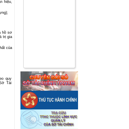
n hiệu,
ựng);
a hồ sơ
trị gia
hất của
heo quy
Sở Tài