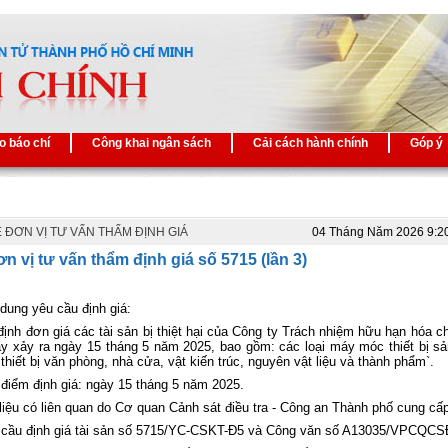
o báo chí
Công khai ngân sách
Cải cách hành chính
Góp ý
 ĐƠN VỊ TƯ VẤN THẨM ĐỊNH GIÁ
04 Tháng Năm 2026 9:2
n vị tư vấn thẩm định giá số 5715 (lần 3)
 dung yêu cầu định giá:
định đơn giá các tài sản bị thiệt hại của Công ty Trách nhiệm hữu hạn hóa c
y xảy ra ngày 15 tháng 5 năm 2025, bao gồm: các loại máy móc thiết bị sả
hiết bị văn phòng, nhà cửa, vật kiến trúc, nguyên vật liệu và thành phẩm`.
 điểm định giá: ngày 15 tháng 5 năm 2025.
 liệu có liên quan do Cơ quan Cảnh sát điều tra - Công an Thành phố cung cấp
 cầu định giá tài sản số 5715/YC-CSKT-Đ5 và Công văn số A13035/VPCQCS