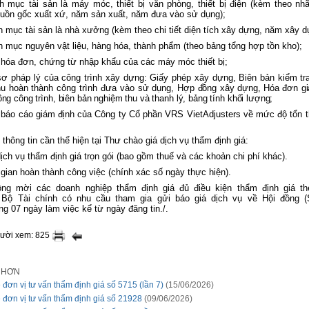
 mục tài sản là máy móc, thiết bị văn phòng, thiết bị điện (kèm theo nhã
uồn gốc xuất xứ, năm sản xuất, năm đưa vào sử dụng);
 mục tài sản là nhà xưởng (kèm theo chi tiết diện tích xây dựng, năm xây d
 mục nguyên vật liệu, hàng hóa, thành phẩm (theo bảng tổng hợp tồn kho);
hóa đơn, chứng từ nhập khẩu của các máy móc thiết bị;
ơ pháp lý của công trình xây dựng: Giấy phép xây dựng, Biên bản kiểm tr
hu hoàn thành công trình đưa vào sử dụng,
Hợp đồng xây dựng, Hóa đơn giá 
ông công trình, biên bản nghiệm thu và thanh lý, bảng tính khối lượng;
báo cáo giám định của Công ty Cổ phần VRS VietAdjusters về mức độ tổn t
 thông tin cần thể hiện tại Thư chào giá dịch vụ thẩm định giá:
dịch vụ thẩm định giá trọn gói (bao gồm thuế và các khoản chi phí khác).
 gian hoàn thành công việc (chính xác số ngày thực hiện).
đồng
mời
các doanh nghiệp
thẩm
định
giá
đủ
điều
kiện
thẩm
định
giá t
Bộ
Tài
chính
có nhu cầu tham gia gửi
báo
giá
dịch
vụ
về
Hội đồng (
ong
07
ngày
làm
việc
kể
từ
ngày đăng tin
./.
gười xem: 825
I HƠN
 đơn vị tư vấn thẩm định giá số 5715 (lần 7)
(15/06/2026)
 đơn vị tư vấn thẩm định giá số 21928
(09/06/2026)