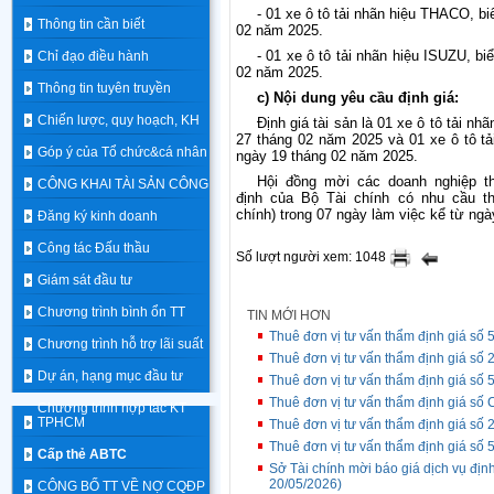
-
01 xe ô tô tải nhãn hiệu THACO, bi
Thông tin cần biết
02 năm 2025.
- 01 xe ô tô tải nhãn hiệu ISUZU, bi
Chỉ đạo điều hành
02 năm 2025.
Thông tin tuyên truyền
c) Nội dung yêu cầu định giá:
Chiến lược, quy hoạch, KH
Định giá tài sản là 01 xe ô tô tải n
27 tháng 02 năm 2025 và 01 xe ô tô tả
Góp ý của Tổ chức&cá nhân
ngày 19 tháng 02 năm 2025.
Hội đồng
mời
các doanh nghiệp
t
CÔNG KHAI TÀI SẢN CÔNG
định
của
Bộ
Tài
chính
có nhu cầu t
chính)
trong
07
ngày
làm
việc
kể
từ
ngà
Đăng ký kinh doanh
Công tác Đấu thầu
Số lượt người xem: 1048
Giám sát đầu tư
Chương trình bình ổn TT
TIN MỚI HƠN
Thuê đơn vị tư vấn thẩm định giá số 5
Chương trình hỗ trợ lãi suất
Thuê đơn vị tư vấn thẩm định giá số
Dự án, hạng mục đầu tư
Thuê đơn vị tư vấn thẩm định giá số 5
Thuê đơn vị tư vấn thẩm định giá số
Chương trình hợp tác KT
TPHCM
Thuê đơn vị tư vấn thẩm định giá số 2
Thuê đơn vị tư vấn thẩm định giá số 5
Cấp thẻ ABTC
Sở Tài chính mời báo giá dịch vụ địn
20/05/2026)
CÔNG BỐ TT VỀ NỢ CQĐP