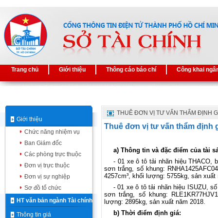
Trang chủ
Giới thiệu
Thông cáo báo chí
Công khai ngâ
THUÊ ĐƠN VỊ TƯ VẤN THẨM ĐỊNH G
Giới thiệu
Thuê đơn vị tư vấn thẩm định g
Chức năng nhiệm vụ
Ban Giám đốc
a) Thông tin và đặc điểm của tài s
Các phòng trực thuộc
- 01 xe ô tô tải nhãn hiệu THACO,
Đơn vị trực thuộc
sơn trắng, số khung: RNHA1425AFC04
4257cm³, khối lượng: 5755kg, sản xuất
Đơn vị sự nghiệp
- 01 xe ô tô tải nhãn hiệu ISUZU,
Sơ đồ tổ chức
sơn trắng, số khung: RLE1KR77HJV10
HT văn bản ngành Tài chính
lượng: 2895kg, sản xuất năm 2018.
b) Thời điểm định giá:
Thông tin giá