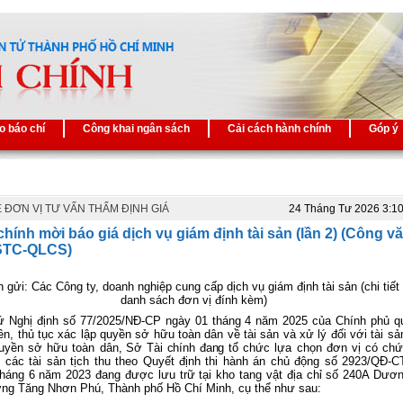
o báo chí
Công khai ngân sách
Cải cách hành chính
Góp ý
 ĐƠN VỊ TƯ VẤN THẨM ĐỊNH GIÁ
24 Tháng Tư 2026 3:1
chính mời báo giá dịch vụ giám định tài sản (lần 2) (Công v
STC-QLCS)
h gửi: Các Công ty, doanh nghiệp cung cấp dịch vụ giám định tài sản (chi tiết
danh sách đơn vị đính kèm)
cứ
Nghị định số 77/2025/NĐ-CP ngày 01 tháng 4 năm 2025 của Chính phủ q
n, thủ tục xác lập quyền sở hữu toàn dân về tài sản và xử lý đối với tài s
quyền sở hữu toàn dân
, Sở Tài chính đang
tổ chức lựa chọn đơn vị có ch
h các tài sản tịch thu theo Quyết định thi hành án chủ động số 2923/QĐ
tháng 6 năm 2023 đang được lưu trữ tại
kho tang vật địa chỉ số 240A Dươ
ờng Tăng Nhơn Phú, Thành phố Hồ Chí Minh
, cụ thể như sau
: