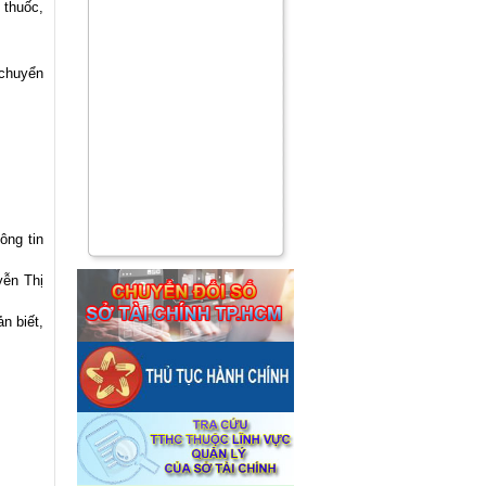
 thuốc,
 chuyển
ông tin
yễn Thị
ản
biết,