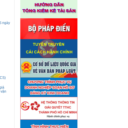
CS ngày
LCS)
giá
 vận
Thuê đơn vị tư vấn thẩm định
■