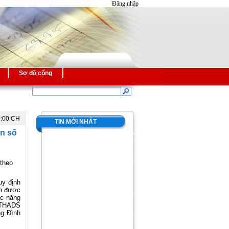
Đăng nhập
Sơ đồ cổng
0:00 CH
TIN MỚI NHẤT
ăn số
 theo
uy định
ản được
ức năng
-CTHADS
ng Đình