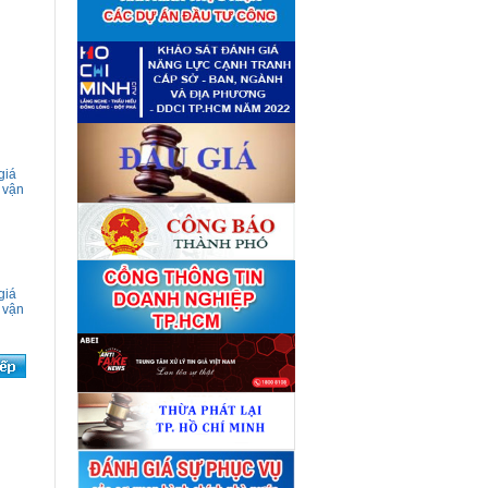
giá tài sản theo 09 Yêu cầu
định giá tài sản
(04/08)
Quyết định số 4489/QĐ-
■
UBND ngày 21 tháng 7 năm
2026 của Ủy ban nhân dân
Thành phố về việc công bố
danh mục thủ tục hành chính
bị bãi bỏ lĩnh vực Công nghệ
thông tin thuộc phạm vi chức
năng quản lý của Sở Tài
chính
(27/07)
giá
Quyết định số 4477/QĐ-
■
 vận
UBND ngày 20 tháng 7 năm
2026 của Ủy ban nhân dân
Thành phố về việc công bố
danh mục thủ tục hành chính
nội bộ mới ban hành lĩnh vực
Công nghệ thông tin thuộc
phạm vi chức năng quản lý
giá
của Sở Tài chính
(27/07)
 vận
Thuê đơn vị tư vấn thẩm định
■
giá số C45701 (lần 2)
(27/07)
Thuê đơn vị tư vấn thẩm định
■
giá số 38965
(27/07)