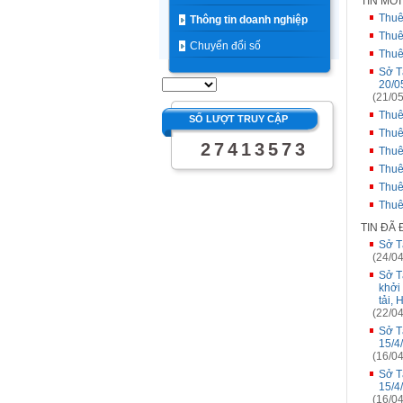
TIN MỚ
Thuê
Thông tin doanh nghiệp
Thuê
Chuyển đổi số
Thuê
Sở T
20/0
(21/05
Thuê
SỐ LƯỢT TRUY CẬP
Thuê
2
7
4
1
3
5
7
3
Thuê
Thuê
Thuê
Thuê
TIN ĐÃ
Sở T
(24/04
Sở T
khởi
tải, 
(22/04
Sở T
15/4
(16/04
Sở T
15/4
(16/04