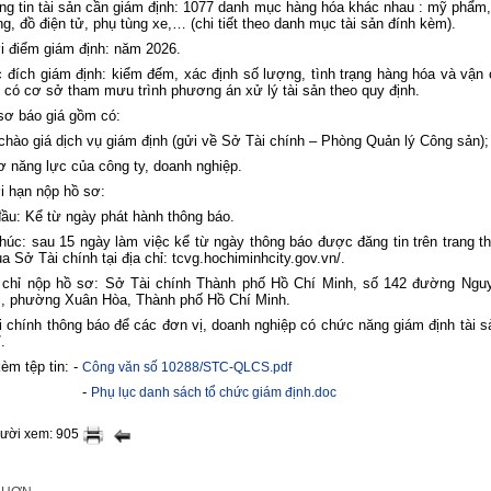
ng tin tài sản cần giám định: 1077 danh mục hàng hóa khác nhau : mỹ phẩm,
ng, đồ điện tử, phụ tùng xe,… (chi tiết theo danh mục tài sản đính kèm).
i điểm giám định: năm 2026.
 đích giám định: kiểm đếm, xác định số lượng, tình trạng hàng hóa và vận
ể có cơ sở tham mưu trình phương án xử lý tài sản theo quy định.
sơ báo giá gồm có:
chào giá dịch vụ giám định (gửi về Sở Tài chính – Phòng Quản lý Công sản);
ơ năng lực của công ty, doanh nghiệp.
i hạn nộp hồ sơ:
đầu: Kể từ ngày phát hành thông báo.
thúc: sau 15 ngày làm việc kể từ ngày thông báo được đăng tin trên trang th
của
Sở Tài chính tại địa chỉ: tcvg.hochiminhcity.gov.vn/.
a chỉ nộp hồ sơ: Sở Tài chính Thành phố Hồ Chí Minh, số 142 đường Ngu
i, phường Xuân Hòa, Thành phố Hồ Chí Minh.
i chính
thông báo để các
đơn vị, doanh nghiệp có chức năng giám định tài s
/.
èm tệp tin: -
Công văn số 10288/STC-QLCS.pdf
-
Phụ lục danh sách tổ chức giám định.doc
gười xem: 905