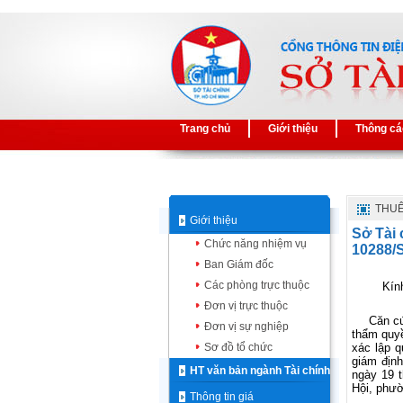
Trang chủ
Giới thiệu
Thông cá
THUÊ
Giới thiệu
Sở Tài 
Chức năng nhiệm vụ
10288/
Ban Giám đốc
Các phòng trực thuộc
Kín
Đơn vị trực thuộc
Căn 
Đơn vị sự nghiệp
thẩm quyề
Sơ đồ tổ chức
xác lập 
giám địn
HT văn bản ngành Tài chính
ngày 19 
Hội, phư
Thông tin giá