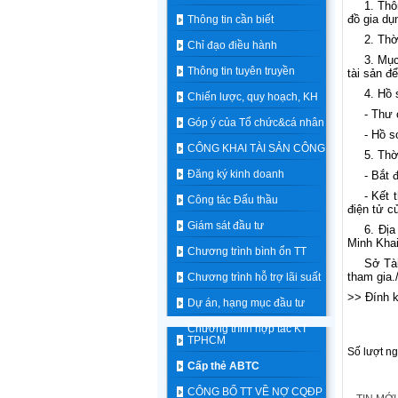
1. Thô
đồ gia dụ
Thông tin cần biết
2. Thờ
Chỉ đạo điều hành
3. Mục
Thông tin tuyên truyền
tài sản đ
4.
Hồ 
Chiến lược, quy hoạch, KH
- Thư 
Góp ý của Tổ chức&cá nhân
- Hồ s
CÔNG KHAI TÀI SẢN CÔNG
5. Thờ
Đăng ký kinh doanh
- Bắt 
- Kết 
Công tác Đấu thầu
điện tử 
Giám sát đầu tư
6. Đị
Minh Kha
Chương trình bình ổn TT
Sở Tà
tham gia
.
Chương trình hỗ trợ lãi suất
>> Đính k
Dự án, hạng mục đầu tư
Chương trình hợp tác KT
TPHCM
Số lượt n
Cấp thẻ ABTC
CÔNG BỐ TT VỀ NỢ CQĐP